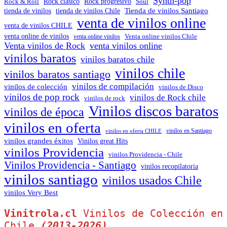
Synth-pop
Rock & Roll
Rock clásico
Rock progresivo
Soul
Tienda de vinilos Santiago
tienda de vinilos
tienda de vinilos Chile
venta de vinilos online
venta de vinilos CHILE
venta online de vinilos
venta online vinilos
Venta online vinilos Chile
Venta vinilos de Rock
venta vinilos online
vinilos baratos
vinilos baratos chile
vinilos chile
vinilos baratos santiago
vinilos de compilación
vinilos de colección
vinilos de Disco
vinilos de pop rock
vinilos de Rock chile
vinilos de rock
Vinilos discos baratos
vinilos de época
vinilos en oferta
vinilos en oferta CHILE
vinilos en Santiago
vinilos grandes éxitos
Vinilos great Hits
vinilos Providencia
vinilos Providencia - Chile
Vinilos Providencia - Santiago
vinilos recopilatoria
vinilos santiago
vinilos usados Chile
vinilos Very Best
Vinitrola.cl
 Vinilos de Colección en 
Chile 
(2013-2026)