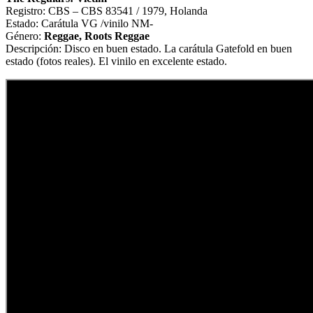
Registro: CBS – CBS 83541 / 1979, Holanda
Estado: Carátula VG /vinilo NM-
Género:
Reggae, Roots Reggae
Descripción: Disco en buen estado. La carátula Gatefold en buen
estado (fotos reales). El vinilo en excelente estado.