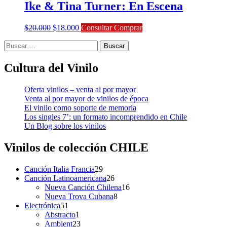
Ike & Tina Turner: En Escena
El
El
$
20.000
$
18.000
Consultar Comprar
precio
precio
Buscar:
original
actual
era:
es:
$20.000.
$18.000.
Cultura del Vinilo
Oferta vinilos – venta al por mayor
Venta al por mayor de vinilos de época
El vinilo como soporte de memoria
Los singles 7’: un formato incomprendido en Chile
Un Blog sobre los vinilos
Vinilos de colección
CHILE
29
Canción Italia Francia
29
productos
26
Canción Latinoamericana
26
productos
16
Nueva Canción Chilena
16
8
productos
Nueva Trova Cubana
8
51
productos
Electrónica
51
productos
1
Abstracto
1
producto
23
Ambient
23