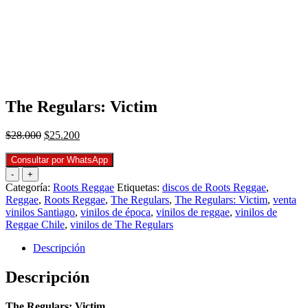
The Regulars: Victim
El
El
$
28.000
$
25.200
precio
precio
original
actual
Consultar por WhatsApp
era:
es:
-
+
$28.000.
$25.200.
Categoría:
Roots Reggae
Etiquetas:
discos de Roots Reggae
,
Reggae
,
Roots Reggae
,
The Regulars
,
The Regulars: Victim
,
venta
vinilos Santiago
,
vinilos de época
,
vinilos de reggae
,
vinilos de
Reggae Chile
,
vinilos de The Regulars
Descripción
Descripción
The Regulars: Victim