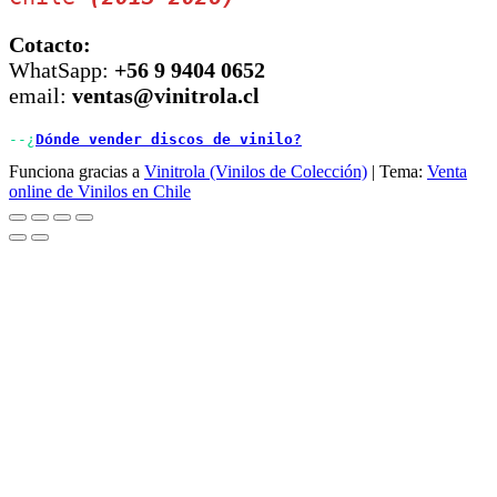
Cotacto:
WhatSapp:
+56 9 9404 0652
email:
ventas@vinitrola.cl
--¿
Dónde vender discos de vinilo?
Funciona gracias a
Vinitrola (Vinilos de Colección)
|
Tema:
Venta
online de Vinilos en Chile