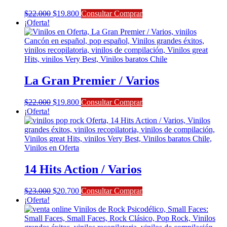
El
El
$
22.000
$
19.800
Consultar Comprar
precio
precio
¡Oferta!
original
actual
era:
es:
$22.000.
$19.800.
La Gran Premier / Varios
El
El
$
22.000
$
19.800
Consultar Comprar
precio
precio
¡Oferta!
original
actual
era:
es:
$22.000.
$19.800.
14 Hits Action / Varios
El
El
$
23.000
$
20.700
Consultar Comprar
precio
precio
¡Oferta!
original
actual
era:
es:
$23.000.
$20.700.