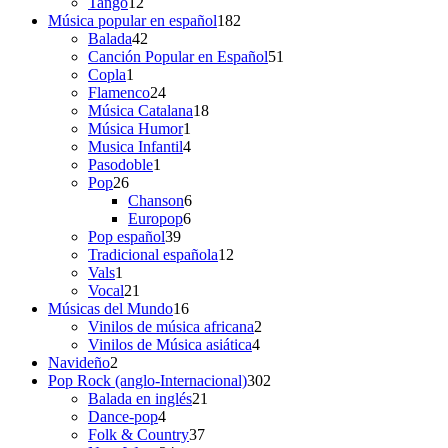
productos
12
Tango
12
productos
182
Música popular en español
182
42
productos
Balada
42
productos
51
Canción Popular en Español
51
1
productos
Copla
1
producto
24
Flamenco
24
productos
18
Música Catalana
18
1
productos
Música Humor
1
producto
4
Musica Infantil
4
1
productos
Pasodoble
1
26
producto
Pop
26
productos
6
Chanson
6
6
productos
Europop
6
39
productos
Pop español
39
productos
12
Tradicional española
12
1
productos
Vals
1
producto
21
Vocal
21
productos
16
Músicas del Mundo
16
productos
2
Vinilos de música africana
2
4
productos
Vinilos de Música asiática
4
2
productos
Navideño
2
productos
302
Pop Rock (anglo-Internacional)
302
21
productos
Balada en inglés
21
4
productos
Dance-pop
4
productos
37
Folk & Country
37