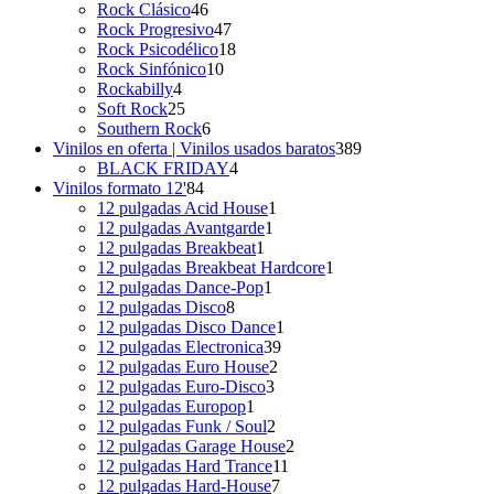
46
productos
Rock Clásico
46
productos
47
Rock Progresivo
47
productos
18
Rock Psicodélico
18
10
productos
Rock Sinfónico
10
4
productos
Rockabilly
4
productos
25
Soft Rock
25
productos
6
Southern Rock
6
productos
389
Vinilos en oferta | Vinilos usados baratos
389
4
productos
BLACK FRIDAY
4
84
productos
Vinilos formato 12'
84
productos
1
12 pulgadas Acid House
1
1
producto
12 pulgadas Avantgarde
1
1
producto
12 pulgadas Breakbeat
1
producto
1
12 pulgadas Breakbeat Hardcore
1
1
producto
12 pulgadas Dance-Pop
1
8
producto
12 pulgadas Disco
8
productos
1
12 pulgadas Disco Dance
1
39
producto
12 pulgadas Electronica
39
2
productos
12 pulgadas Euro House
2
3
productos
12 pulgadas Euro-Disco
3
1
productos
12 pulgadas Europop
1
producto
2
12 pulgadas Funk / Soul
2
productos
2
12 pulgadas Garage House
2
11
productos
12 pulgadas Hard Trance
11
7
productos
12 pulgadas Hard-House
7