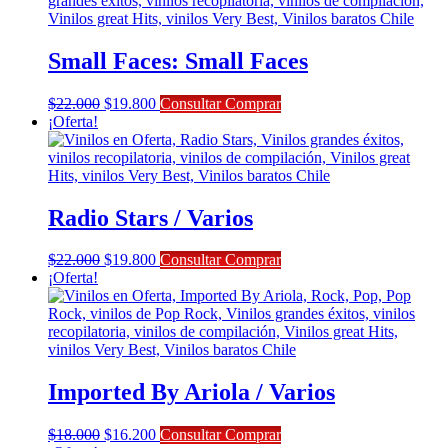
Small Faces: Small Faces
El
El
$
22.000
$
19.800
Consultar Comprar
precio
precio
¡Oferta!
original
actual
era:
es:
$22.000.
$19.800.
Radio Stars / Varios
El
El
$
22.000
$
19.800
Consultar Comprar
precio
precio
¡Oferta!
original
actual
era:
es:
$22.000.
$19.800.
Imported By Ariola / Varios
El
El
$
18.000
$
16.200
Consultar Comprar