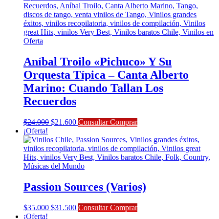
$30.000.
$27.000.
Aníbal Troilo «Pichuco» Y Su
Orquesta Típica – Canta Alberto
Marino: Cuando Tallan Los
Recuerdos
El
El
$
24.000
$
21.600
Consultar Comprar
precio
precio
¡Oferta!
original
actual
era:
es:
$24.000.
$21.600.
Passion Sources (Varios)
El
El
$
35.000
$
31.500
Consultar Comprar
precio
precio
¡Oferta!