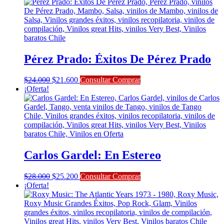
original
actual
era:
es:
$23.000.
$20.700.
Pérez Prado: Éxitos De Pérez Prado
El
El
$
24.000
$
21.600
Consultar Comprar
precio
precio
¡Oferta!
original
actual
era:
es:
$24.000.
$21.600.
Carlos Gardel: En Estereo
El
El
$
28.000
$
25.200
Consultar Comprar
precio
precio
¡Oferta!
original
actual
era:
es:
$28.000.
$25.200.