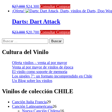
El
El
$
27.000
$
24.300
Consultar Comprar
precio
precio
¡Oferta!
original
actual
era:
es:
Darts: Dart Attack
$27.000.
$24.300.
El
El
$
23.000
$
20.700
Consultar Comprar
precio
precio
Buscar:
original
actual
era:
es:
$23.000.
$20.700.
Cultura del Vinilo
Oferta vinilos – venta al por mayor
Venta al por mayor de vinilos de época
El vinilo como soporte de memoria
Los singles 7’: un formato incomprendido en Chile
Un Blog sobre los vinilos
Vinilos de colección
CHILE
29
Canción Italia Francia
29
productos
26
Canción Latinoamericana
26
productos
16
Nueva Canción Chilena
16