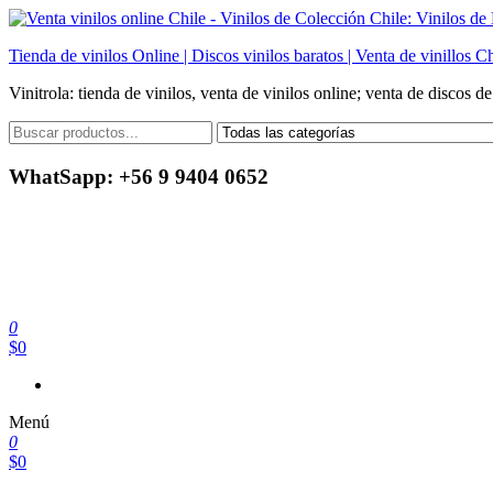
Saltar
al
Tienda de vinilos Online | Discos vinilos baratos | Venta de vinillos Ch
contenido
Vinitrola: tienda de vinilos, venta de vinilos online; venta de discos d
WhatSapp: +56 9 9404 0652
0
$0
Menú
0
$0