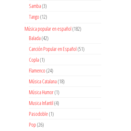
productos
3
Samba
3
productos
12
Tango
12
productos
182
Música popular en español
182
productos
42
Balada
42
productos
51
Canción Popular en Español
51
productos
1
Copla
1
producto
24
Flamenco
24
productos
18
Música Catalana
18
productos
1
Música Humor
1
producto
4
Musica Infantil
4
productos
1
Pasodoble
1
producto
26
Pop
26