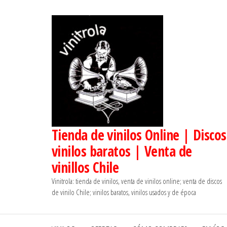
Saltar
al
contenido
Tienda de vinilos Online | Discos
vinilos baratos | Venta de
vinillos Chile
Vinitrola: tienda de vinilos, venta de vinilos online; venta de discos
de vinilo Chile; vinilos baratos, vinilos usados y de época