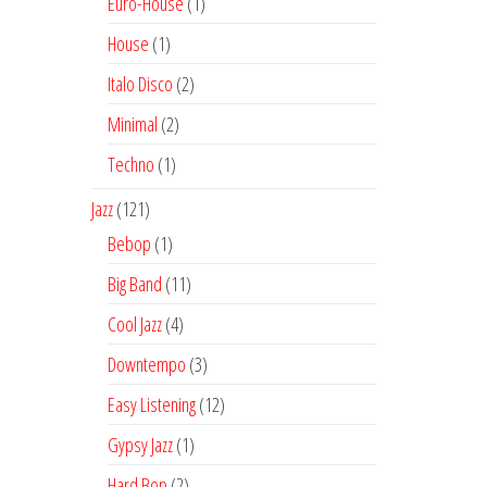
1
Euro-House
1
producto
1
House
1
producto
2
Italo Disco
2
productos
2
Minimal
2
productos
1
Techno
1
producto
121
Jazz
121
productos
1
Bebop
1
producto
11
Big Band
11
productos
4
Cool Jazz
4
productos
3
Downtempo
3
productos
12
Easy Listening
12
productos
1
Gypsy Jazz
1
producto
2
Hard Bop
2