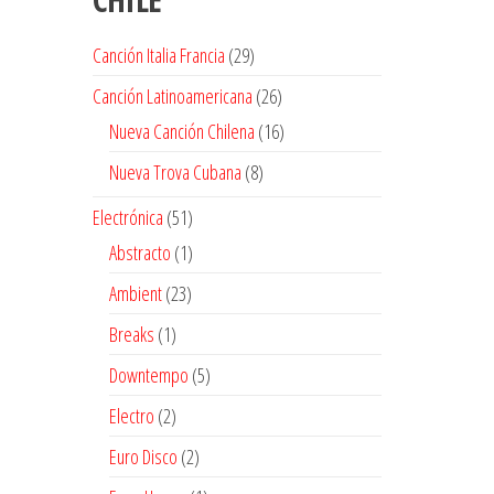
29
Canción Italia Francia
29
productos
26
Canción Latinoamericana
26
productos
16
Nueva Canción Chilena
16
productos
8
Nueva Trova Cubana
8
productos
51
Electrónica
51
productos
1
Abstracto
1
producto
23
Ambient
23
productos
1
Breaks
1
producto
5
Downtempo
5
productos
2
Electro
2
productos
2
Euro Disco
2
productos