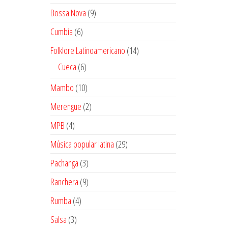
productos
9
Bossa Nova
9
productos
6
Cumbia
6
productos
14
Folklore Latinoamericano
14
productos
6
Cueca
6
productos
10
Mambo
10
productos
2
Merengue
2
productos
4
MPB
4
productos
29
Música popular latina
29
productos
3
Pachanga
3
productos
9
Ranchera
9
productos
4
Rumba
4
productos
3
Salsa
3