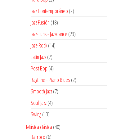
productos
2
Jazz Contemporáneo
2
productos
18
Jazz Fusión
18
productos
23
Jazz-Funk - Jazzdance
23
productos
14
Jazz-Rock
14
productos
7
Latin Jazz
7
productos
4
Post Bop
4
productos
2
Ragtime - Piano Blues
2
productos
7
Smooth Jazz
7
productos
4
Soul-Jazz
4
productos
13
Swing
13
productos
40
Música clásica
40
productos
6
Barroco
6