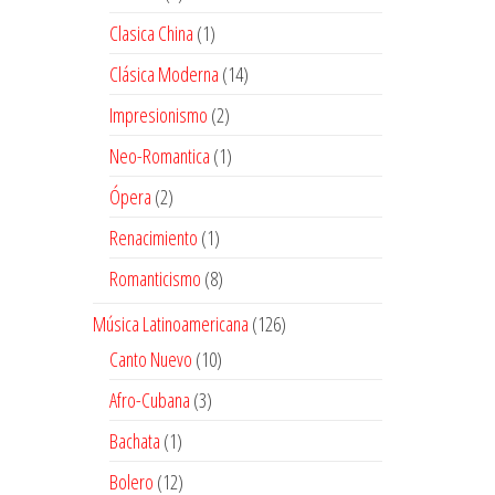
productos
1
Clasica China
1
producto
14
Clásica Moderna
14
productos
2
Impresionismo
2
productos
1
Neo-Romantica
1
producto
2
Ópera
2
productos
1
Renacimiento
1
producto
8
Romanticismo
8
productos
126
Música Latinoamericana
126
productos
10
Canto Nuevo
10
productos
3
Afro-Cubana
3
productos
1
Bachata
1
producto
12
Bolero
12