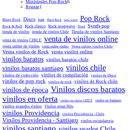
producto
6
Maxisingles Pop-Rock
6
1
productos
Reggae
1
producto
Pop Rock
Disco
Blues Rock
funk
Hard Rock
new wave
Synth-pop
Rock & Roll
Rock clásico
Rock progresivo
Soul
Tienda de vinilos Santiago
tienda de vinilos
tienda de vinilos Chile
venta de vinilos online
venta de vinilos CHILE
venta online de vinilos
venta online vinilos
Venta online vinilos Chile
Venta vinilos de Rock
venta vinilos online
vinilos baratos
vinilos baratos chile
vinilos chile
vinilos baratos santiago
vinilos de compilación
vinilos de colección
vinilos de Disco
vinilos de pop rock
vinilos de Rock chile
vinilos de rock
Vinilos discos baratos
vinilos de época
vinilos en oferta
vinilos en oferta CHILE
vinilos en Santiago
vinilos grandes éxitos
Vinilos great Hits
vinilos Providencia
vinilos Providencia - Chile
Vinilos Providencia - Santiago
vinilos recopilatoria
vinilos santiago
vinilos usados Chile