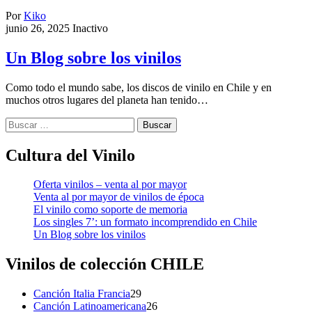
Por
Kiko
junio 26, 2025
Inactivo
Un Blog sobre los vinilos
Como todo el mundo sabe, los discos de vinilo en Chile y en
muchos otros lugares del planeta han tenido…
Buscar:
Cultura del Vinilo
Oferta vinilos – venta al por mayor
Venta al por mayor de vinilos de época
El vinilo como soporte de memoria
Los singles 7’: un formato incomprendido en Chile
Un Blog sobre los vinilos
Vinilos de colección
CHILE
29
Canción Italia Francia
29
productos
26
Canción Latinoamericana
26