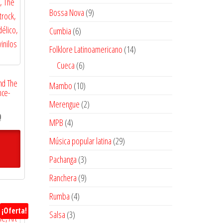
productos
9
Bossa Nova
9
productos
6
Cumbia
6
productos
14
Folklore Latinoamericano
14
productos
6
Cueca
6
productos
nd The
10
Mambo
10
nce-
productos
2
Merengue
2
El
productos
0
4
MPB
4
precio
productos
29
Música popular latina
29
actual
es:
productos
3
Pachanga
3
$26.100.
productos
9
Ranchera
9
productos
4
Rumba
4
productos
¡Oferta!
3
Salsa
3