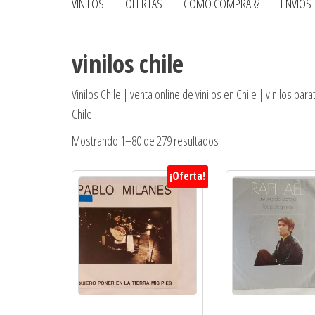
VINILOS
OFERTAS
CÓMO COMPRAR?
ENVÍOS
vinilos chile
Vinilos Chile | venta online de vinilos en Chile | vinilos bar
Chile
Ordenado
Mostrando 1–80 de 279 resultados
por
¡Oferta!
los
últimos