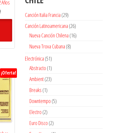
2 Años
El
0
29
Canción Italia Francia
29
precio
productos
26
actual
Canción Latinoamericana
26
es:
productos
16
Nueva Canción Chilena
16
$16.200.
productos
8
Nueva Trova Cubana
8
productos
51
Electrónica
51
productos
1
Abstracto
1
¡Oferta!
producto
23
Ambient
23
productos
1
Breaks
1
producto
5
Downtempo
5
productos
2
Electro
2
productos
2
Euro Disco
2
productos