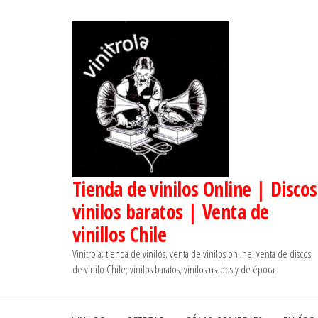
Saltar
al
contenido
Tienda de vinilos Online | Discos
vinilos baratos | Venta de
vinillos Chile
Vinitrola: tienda de vinilos, venta de vinilos online; venta de discos
de vinilo Chile; vinilos baratos, vinilos usados y de época