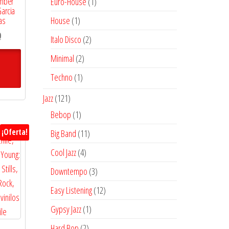
1
amber
Euro-House
1
Garcia
producto
1
House
1
as
producto
El
0
2
Italo Disco
2
precio
productos
2
Minimal
2
actual
productos
es:
1
Techno
1
$17.100.
producto
121
Jazz
121
productos
1
Bebop
1
producto
11
¡Oferta!
Big Band
11
productos
4
Cool Jazz
4
productos
3
Downtempo
3
productos
12
Easy Listening
12
productos
1
Gypsy Jazz
1
producto
2
Hard Bop
2