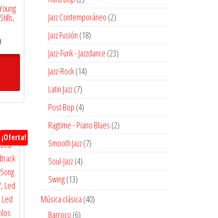
 Young:
productos
2
Jazz Contemporáneo
2
tills,
productos
18
Jazz Fusión
18
El
0
productos
23
Jazz-Funk - Jazzdance
23
precio
actual
productos
14
Jazz-Rock
14
es:
productos
$26.100.
7
Latin Jazz
7
productos
4
Post Bop
4
productos
2
Ragtime - Piano Blues
2
¡Oferta!
productos
7
Smooth Jazz
7
productos
4
Soul-Jazz
4
productos
13
Swing
13
productos
40
Música clásica
40
productos
6
Barroco
6