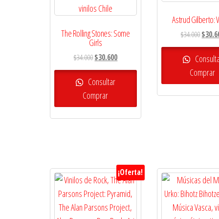
Astrud Gilberto:
The Rolling Stones: Some
El
$
34.000
$
30.6
Girls
precio
El
El
$
34.000
$
30.600
origina
Consult
precio
precio
era:
Comprar
original
actual
Consultar
$34.00
era:
es:
Comprar
$34.000.
$30.600.
¡Oferta!