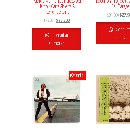
Patricio Manns: Las Raíces Del
Loquillo Y Trogloditas
Llanto / Carta Abierta Al
Del Garage
Interior De Chile
El
$
31.000
$
27.9
El
El
$
25.000
$
22.500
precio
precio
precio
origina
Consult
original
actual
Consultar
era:
Comprar
era:
es:
Comprar
$31.00
$25.000.
$22.500.
¡Oferta!