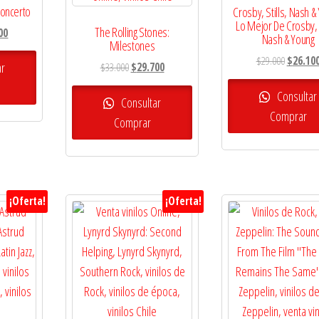
Concerto
Crosby, Stills, Nash &
Lo Mejor De Crosby, S
The Rolling Stones:
El
00
Nash & Young
Milestones
precio
El
$
29.000
$
26.10
l
actual
El
El
ar
$
33.000
$
29.700
precio
es:
precio
precio
original
Consultar
0.
$29.700.
original
actual
Consultar
era:
Comprar
era:
es:
Comprar
$29.000.
$33.000.
$29.700.
¡Oferta!
¡Oferta!