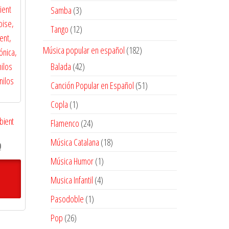
productos
3
Samba
3
productos
12
Tango
12
productos
182
Música popular en español
182
productos
42
Balada
42
productos
51
Canción Popular en Español
51
productos
1
Copla
1
producto
bient
24
Flamenco
24
productos
18
Música Catalana
18
El
0
productos
precio
1
Música Humor
1
actual
producto
4
Musica Infantil
4
es:
productos
$32.400.
1
Pasodoble
1
producto
26
Pop
26