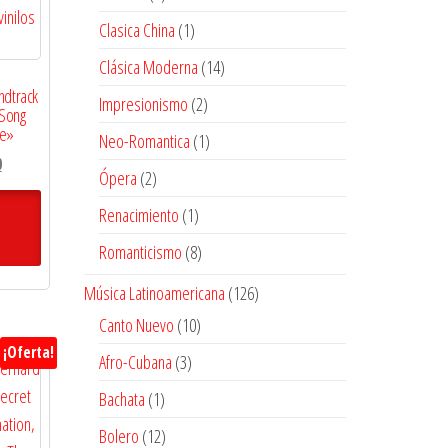
productos
1
Clasica China
1
producto
14
Clásica Moderna
14
productos
ndtrack
2
Impresionismo
2
 Song
productos
me»
1
Neo-Romantica
1
El
0
producto
2
Ópera
2
precio
productos
actual
1
Renacimiento
1
es:
producto
8
Romanticismo
8
$51.300.
productos
126
Música Latinoamericana
126
productos
10
Canto Nuevo
10
productos
¡Oferta!
3
Afro-Cubana
3
productos
1
Bachata
1
producto
12
Bolero
12