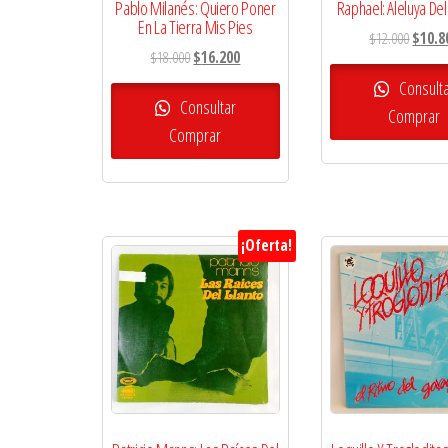
Pablo Milanés: Quiero Poner
Raphael: Aleluya Del
En La Tierra Mis Pies
El
$
12.000
$
10.8
El
El
$
18.000
$
16.200
precio
precio
precio
origina
Consult
original
actual
Consultar
era:
Comprar
era:
es:
Comprar
$12.00
$18.000.
$16.200.
¡Oferta!