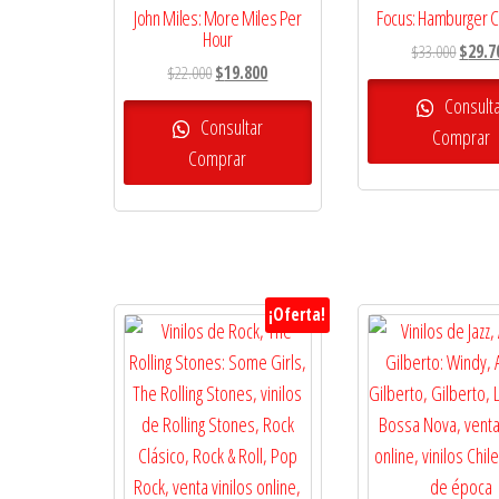
John Miles: More Miles Per
Focus: Hamburger 
Hour
El
$
33.000
$
29.7
El
El
$
22.000
$
19.800
precio
precio
precio
origina
Consult
original
actual
Consultar
era:
Comprar
era:
es:
Comprar
$33.00
$22.000.
$19.800.
¡Oferta!