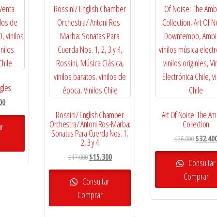
ngles
El
00
precio
Rossini/ English Chamber
Art Of Noise: The Am
Orchestra/ Antoni Ros-Marba:
Collection
l
actual
ar
Sonatas Para Cuerda Nos. 1,
es:
El
$
36.000
$
32.40
2, 3 y 4
0.
$19.800.
precio
El
El
$
17.000
$
15.300
original
Consultar
precio
precio
era:
Comprar
original
actual
Consultar
$36.000.
era:
es:
Comprar
$17.000.
$15.300.