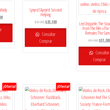
 Windy
Lynyrd Skynyrd: Second
Helping
El
00
El
El
$
39.000
$
35.100
precio
Led Zeppelin: The Sou
precio
precio
From The Film «The
l
actual
ar
Remains The Sa
original
actual
Consultar
es:
era:
es:
El
$
57.000
$
51.30
Comprar
0.
$30.600.
$39.000.
$35.100.
precio
original
Consultar
era:
Comprar
$57.000.
¡Oferta!
¡Oferta!