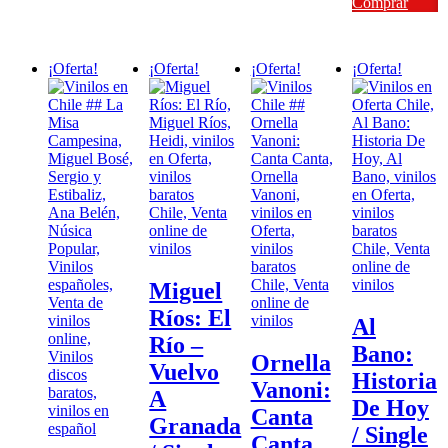
original
actual
Comprar
era:
es:
$28.000.
$25.20
¡Oferta!
¡Oferta!
¡Oferta!
¡Oferta!
Miguel
Ríos: El
Al
Río –
Bano:
Ornella
Vuelvo
Historia
Vanoni:
A
De Hoy
Canta
Granada
/ Single
Canta