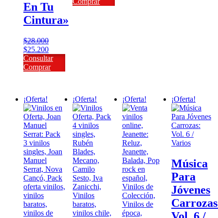
original
actual
$21.000.
$18.900.
Comprar
En Tu
era:
es:
Cintura»
$27.000.
$24.300.
$
28.000
El
El
$
25.200
precio
precio
Consultar
original
actual
Comprar
era:
es:
$28.000.
$25.200.
¡Oferta!
¡Oferta!
¡Oferta!
¡Oferta!
Música
Para
Jóvenes
Carrozas
Vol. 6 /