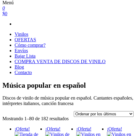
Menú
0
$0
Vinilos
OFERTAS
Cómo comprar?
Envíos
Bajar Lista
COMPRA VENTA DE DISCOS DE VINILO
Blog
Contacto
Música popular en español
Discos de vinilo de música popular en español. Cantantes españoles,
intérpretes italianos, canción francesa
Ordenado
Mostrando 1–80 de 182 resultados
por
¡Oferta!
¡Oferta!
¡Oferta!
¡Oferta!
los
últimos