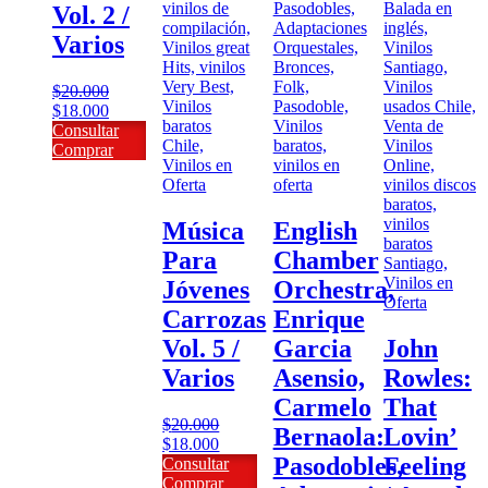
Vol. 2 /
Varios
$
20.000
El
El
$
18.000
precio
precio
Consultar
original
actual
Comprar
era:
es:
$20.000.
$18.000.
Música
English
Para
Chamber
Jóvenes
Orchestra,
Carrozas
Enrique
Vol. 5 /
Garcia
John
Varios
Asensio,
Rowles:
Carmelo
That
$
20.000
Bernaola:
Lovin’
El
El
$
18.000
Pasodobles,
Feeling
precio
precio
Consultar
original
actual
Comprar