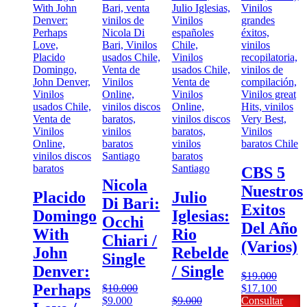
CBS 5
Nicola
Nuestros
Placido
Julio
Di Bari:
Exitos
Domingo
Iglesias:
Occhi
Del Año
With
Rio
Chiari /
(Varios)
John
Rebelde
Single
Denver:
/ Single
$
19.000
Perhaps
El
El
$
10.000
$
17.100
El
El
precio
precio
$
9.000
$
9.000
Consultar