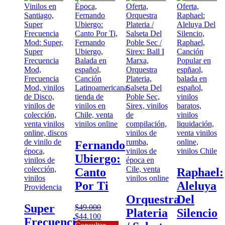
Fernando
Ubiergo:
Canto
Raphael:
Por Ti
Aleluya
Orquestra
Del
Super
$
49.000
Plateria
Silencio
El
El
$
44.100
Frecuencia
precio
precio