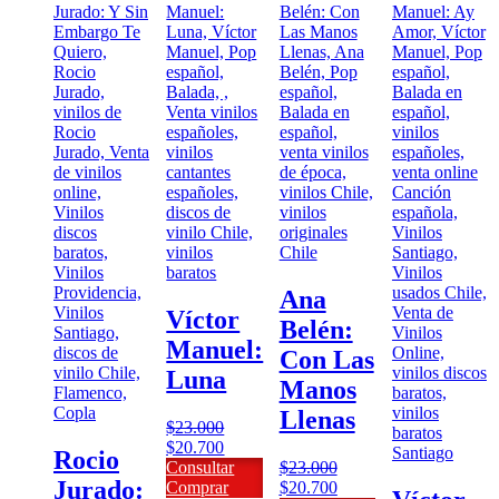
Ana
Víctor
Belén:
Manuel:
Con Las
Luna
Manos
Llenas
$
23.000
El
El
$
20.700
Rocio
precio
precio
Consultar
$
23.000
Jurado:
original
actual
El
El
Comprar
$
20.700