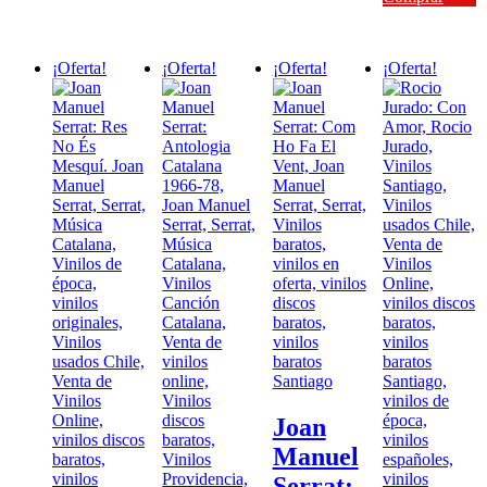
era:
es:
$22.000.
$19.80
¡Oferta!
¡Oferta!
¡Oferta!
¡Oferta!
Joan
Manuel
Serrat: