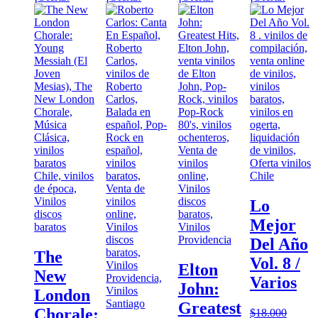
Lo
Mejor
Del Año
The
Vol. 8 /
Elton
New
Varios
John:
London
Greatest
Chorale:
$
18.000