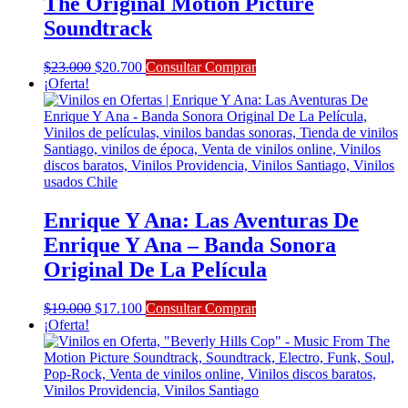
The Original Motion Picture
Soundtrack
El
El
$
23.000
$
20.700
Consultar Comprar
precio
precio
¡Oferta!
original
actual
era:
es:
$23.000.
$20.700.
Enrique Y Ana: Las Aventuras De
Enrique Y Ana – Banda Sonora
Original De La Película
El
El
$
19.000
$
17.100
Consultar Comprar
precio
precio
¡Oferta!
original
actual
era:
es:
$19.000.
$17.100.