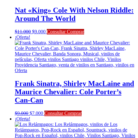
Nat «King» Cole With Nelson Riddle:
Around The World
El
El
$
11.000
$
9.000
Consultar Comprar
precio
precio
¡Oferta!
original
actual
era:
es:
$11.000.
$9.000.
Frank Sinatra, Shirley MacLaine and
Maurice Chevalier: Cole Porter’s
Can-Can
El
El
$
9.000
$
7.000
Consultar Comprar
precio
precio
¡Oferta!
original
actual
era:
es:
$9.000.
$7.000.