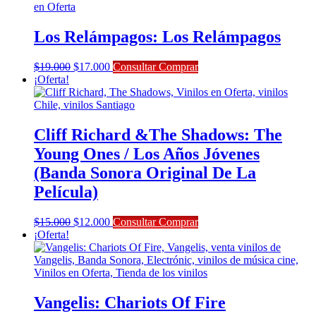
Los Relámpagos: Los Relámpagos
El
El
$
19.000
$
17.000
Consultar Comprar
precio
precio
¡Oferta!
original
actual
era:
es:
$19.000.
$17.000.
Cliff Richard &The Shadows: The
Young Ones / Los Años Jóvenes
(Banda Sonora Original De La
Película)
El
El
$
15.000
$
12.000
Consultar Comprar
precio
precio
¡Oferta!
original
actual
era:
es:
$15.000.
$12.000.
Vangelis: Chariots Of Fire