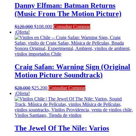
Danny Elfman: Batman Returns
(Music From The Motion Picture)
El
El
$
120.000
$
108.000
Consultar Comprar
precio
precio
¡Oferta!
original
actual
era:
es:
$120.000.
$108.000.
Craig Safan: Warning Sign (Original
Motion Picture Soundtrack)
El
El
$
28.000
$
25.200
Consultar Comprar
precio
precio
¡Oferta!
original
actual
era:
es:
$28.000.
$25.200.
The Jewel Of The Nile: Varios