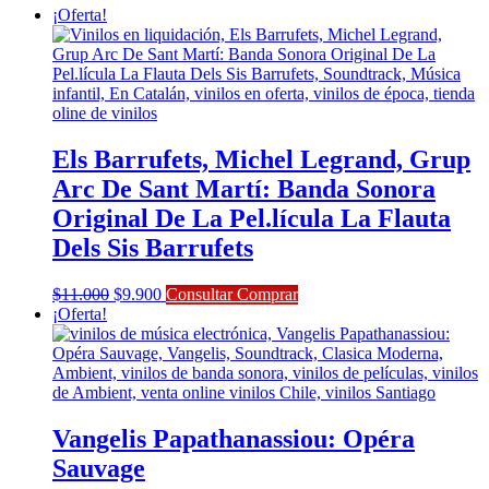
¡Oferta!
Els Barrufets, Michel Legrand, Grup
Arc De Sant Martí: Banda Sonora
Original De La Pel.lícula La Flauta
Dels Sis Barrufets
El
El
$
11.000
$
9.900
Consultar Comprar
precio
precio
¡Oferta!
original
actual
era:
es:
$11.000.
$9.900.
Vangelis Papathanassiou: Opéra
Sauvage