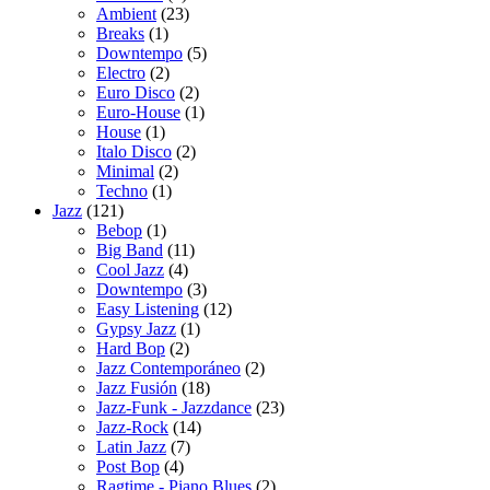
producto
23
Ambient
23
1
productos
Breaks
1
producto
5
Downtempo
5
2
productos
Electro
2
productos
2
Euro Disco
2
productos
1
Euro-House
1
1
producto
House
1
producto
2
Italo Disco
2
2
productos
Minimal
2
1
productos
Techno
1
121
producto
Jazz
121
productos
1
Bebop
1
producto
11
Big Band
11
4
productos
Cool Jazz
4
productos
3
Downtempo
3
productos
12
Easy Listening
12
1
productos
Gypsy Jazz
1
2
producto
Hard Bop
2
productos
2
Jazz Contemporáneo
2
18
productos
Jazz Fusión
18
productos
23
Jazz-Funk - Jazzdance
23
14
productos
Jazz-Rock
14
7
productos
Latin Jazz
7
4
productos
Post Bop
4
productos
2
Ragtime - Piano Blues
2