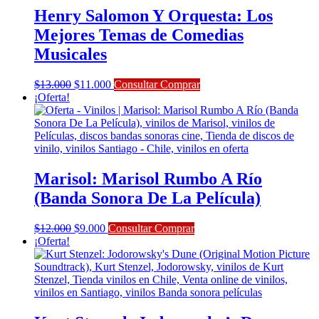
Henry Salomon Y Orquesta: Los
Mejores Temas de Comedias
Musicales
El
El
$
13.000
$
11.000
Consultar Comprar
precio
precio
¡Oferta!
original
actual
era:
es:
$13.000.
$11.000.
Marisol: Marisol Rumbo A Río
(Banda Sonora De La Película)
El
El
$
12.000
$
9.000
Consultar Comprar
precio
precio
¡Oferta!
original
actual
era:
es:
$12.000.
$9.000.