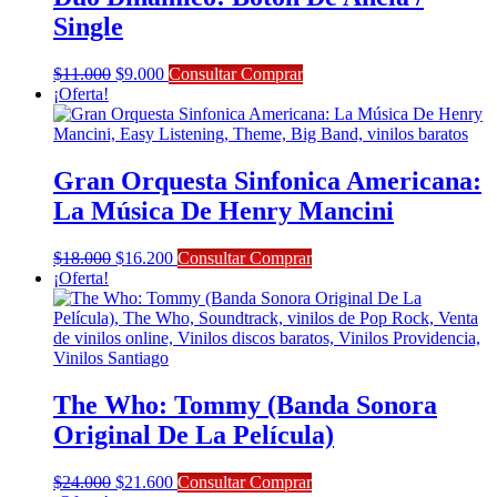
Single
El
El
$
11.000
$
9.000
Consultar Comprar
precio
precio
¡Oferta!
original
actual
era:
es:
$11.000.
$9.000.
Gran Orquesta Sinfonica Americana:
La Música De Henry Mancini
El
El
$
18.000
$
16.200
Consultar Comprar
precio
precio
¡Oferta!
original
actual
era:
es:
$18.000.
$16.200.
The Who: Tommy (Banda Sonora
Original De La Película)
El
El
$
24.000
$
21.600
Consultar Comprar