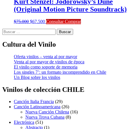
Kurt Stenzel: Jodorowsky’s Dune
(Original Motion Picture Soundtrack)
El
El
$
75.000
$
67.500
Consultar Comprar
precio
precio
Buscar:
original
actual
era:
es:
$75.000.
$67.500.
Cultura del Vinilo
Oferta vinilos – venta al por mayor
Venta al por mayor de vinilos de época
El vinilo como soporte de memoria
Los singles 7’: un formato incomprendido en Chile
Un Blog sobre los vinilos
Vinilos de colección
CHILE
29
Canción Italia Francia
29
productos
26
Canción Latinoamericana
26
productos
16
Nueva Canción Chilena
16
8
productos
Nueva Trova Cubana
8
51
productos
Electrónica
51
productos
1
Abstracto
1