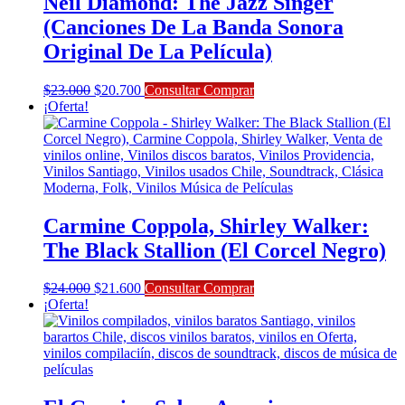
Neil Diamond: The Jazz Singer
(Canciones De La Banda Sonora
Original De La Película)
El
El
$
23.000
$
20.700
Consultar Comprar
precio
precio
¡Oferta!
original
actual
era:
es:
$23.000.
$20.700.
Carmine Coppola, Shirley Walker:
The Black Stallion (El Corcel Negro)
El
El
$
24.000
$
21.600
Consultar Comprar
precio
precio
¡Oferta!
original
actual
era:
es:
$24.000.
$21.600.