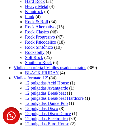
productos
31
Hard Rock
31
productos
4
Heavy Metal
4
5
productos
Krautrock
5
4
productos
Punk
4
productos
34
Rock & Roll
34
productos
15
Rock Alternativo
15
46
productos
Rock Clásico
46
productos
47
Rock Progresivo
47
productos
18
Rock Psicodélico
18
10
productos
Rock Sinfónico
10
4
productos
Rockabilly
4
productos
25
Soft Rock
25
productos
6
Southern Rock
6
productos
389
Vinilos en oferta | Vinilos usados baratos
389
4
productos
BLACK FRIDAY
4
84
productos
Vinilos formato 12'
84
productos
1
12 pulgadas Acid House
1
1
producto
12 pulgadas Avantgarde
1
1
producto
12 pulgadas Breakbeat
1
producto
1
12 pulgadas Breakbeat Hardcore
1
1
producto
12 pulgadas Dance-Pop
1
8
producto
12 pulgadas Disco
8
productos
1
12 pulgadas Disco Dance
1
39
producto
12 pulgadas Electronica
39
2
productos
12 pulgadas Euro House
2