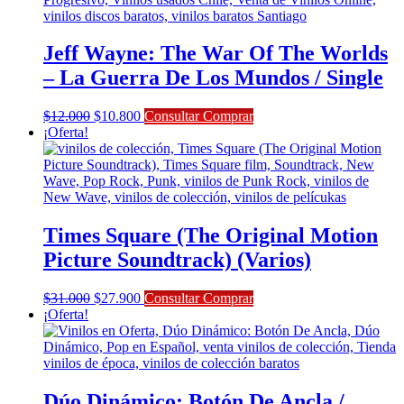
Jeff Wayne: The War Of The Worlds
– La Guerra De Los Mundos / Single
El
El
$
12.000
$
10.800
Consultar Comprar
precio
precio
¡Oferta!
original
actual
era:
es:
$12.000.
$10.800.
Times Square (The Original Motion
Picture Soundtrack) (Varios)
El
El
$
31.000
$
27.900
Consultar Comprar
precio
precio
¡Oferta!
original
actual
era:
es:
$31.000.
$27.900.
Dúo Dinámico: Botón De Ancla /