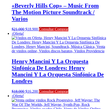
«Beverly Hills Cop» – Music From
The Motion Picture Soundtrack /
Varios
El
El
$
21.000
$
18.900
Consultar Comprar
precio
precio
¡Oferta!
original
actual
era:
es:
$21.000.
$18.900.
Henry Mancini Y La Orquesta
Sinfónica De Londres: Henry
Mancini Y La Orquesta Sinfónica De
Londres
El
El
$
18.000
$
16.200
Consultar Comprar
precio
precio
¡Oferta!
original
actual
era:
es:
$18.000.
$16.200.