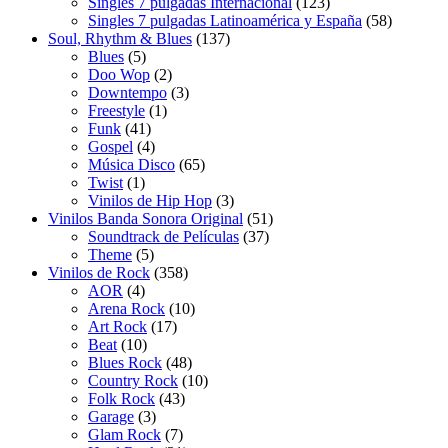
productos
123
Singles 7 pulgadas Internacional
123
productos
58
Singles 7 pulgadas Latinoamérica y España
58
137
productos
Soul, Rhythm & Blues
137
5
productos
Blues
5
productos
2
Doo Wop
2
productos
3
Downtempo
3
1
productos
Freestyle
1
41
producto
Funk
41
productos
4
Gospel
4
productos
65
Música Disco
65
1
productos
Twist
1
producto
3
Vinilos de Hip Hop
3
productos
51
Vinilos Banda Sonora Original
51
37
productos
Soundtrack de Películas
37
5
productos
Theme
5
productos
358
Vinilos de Rock
358
4
productos
AOR
4
productos
10
Arena Rock
10
17
productos
Art Rock
17
10
productos
Beat
10
productos
48
Blues Rock
48
productos
10
Country Rock
10
43
productos
Folk Rock
43
3
productos
Garage
3
productos
7
Glam Rock
7