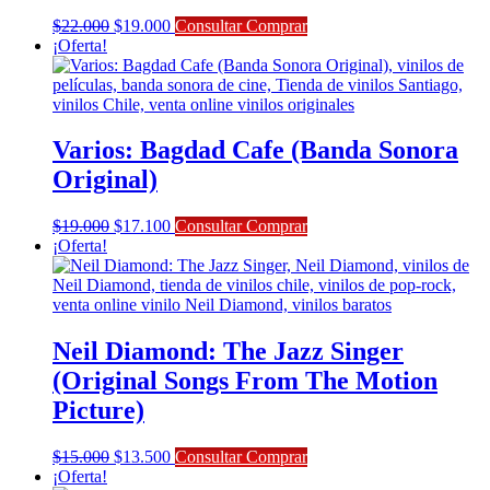
El
El
$
22.000
$
19.000
Consultar Comprar
precio
precio
¡Oferta!
original
actual
era:
es:
$22.000.
$19.000.
Varios: Bagdad Cafe (Banda Sonora
Original)
El
El
$
19.000
$
17.100
Consultar Comprar
precio
precio
¡Oferta!
original
actual
era:
es:
$19.000.
$17.100.
Neil Diamond: The Jazz Singer
(Original Songs From The Motion
Picture)
El
El
$
15.000
$
13.500
Consultar Comprar
precio
precio
¡Oferta!