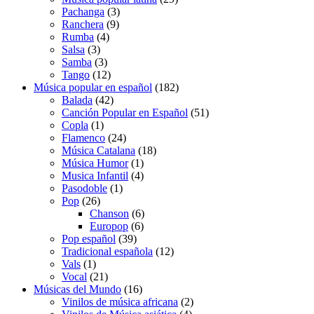
3
productos
Pachanga
3
9
productos
Ranchera
9
4
productos
Rumba
4
3
productos
Salsa
3
productos
3
Samba
3
productos
12
Tango
12
productos
182
Música popular en español
182
42
productos
Balada
42
productos
51
Canción Popular en Español
51
1
productos
Copla
1
producto
24
Flamenco
24
productos
18
Música Catalana
18
1
productos
Música Humor
1
producto
4
Musica Infantil
4
1
productos
Pasodoble
1
26
producto
Pop
26
productos
6
Chanson
6
6
productos
Europop
6
39
productos
Pop español
39
productos
12
Tradicional española
12
1
productos
Vals
1
producto
21
Vocal
21
productos
16
Músicas del Mundo
16
productos
2
Vinilos de música africana
2
4
productos