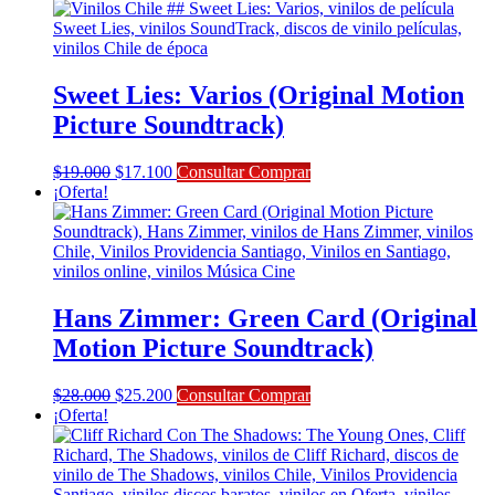
original
actual
era:
es:
$21.000.
$18.900.
Sweet Lies: Varios (Original Motion
Picture Soundtrack)
El
El
$
19.000
$
17.100
Consultar Comprar
precio
precio
¡Oferta!
original
actual
era:
es:
$19.000.
$17.100.
Hans Zimmer: Green Card (Original
Motion Picture Soundtrack)
El
El
$
28.000
$
25.200
Consultar Comprar
precio
precio
¡Oferta!
original
actual
era:
es:
$28.000.
$25.200.