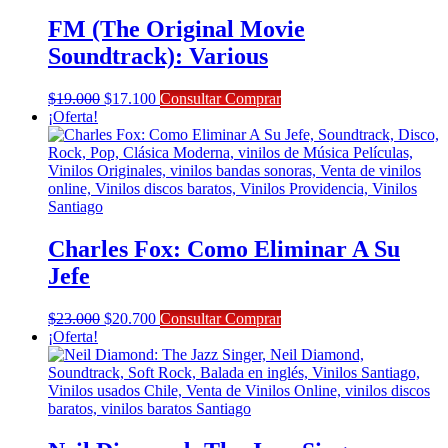
FM (The Original Movie
Soundtrack): Various
El
El
$
19.000
$
17.100
Consultar Comprar
precio
precio
¡Oferta!
original
actual
era:
es:
$19.000.
$17.100.
Charles Fox: Como Eliminar A Su
Jefe
El
El
$
23.000
$
20.700
Consultar Comprar
precio
precio
¡Oferta!
original
actual
era:
es:
$23.000.
$20.700.