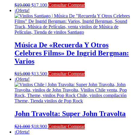
El
El
$
19.000
$
17.100
Consultar Comprar
precio
precio
¡Oferta!
original
actual
era:
es:
$19.000.
$17.100.
Música De «Recuerda Y Otros
Celebres Films» De Ingrid Bergman:
Varios
El
El
$
15.000
$
13.500
Consultar Comprar
precio
precio
¡Oferta!
original
actual
era:
es:
$15.000.
$13.500.
John Travolta: Super John Travolta
El
El
$
21.000
$
18.900
Consultar Comprar
precio
precio
¡Oferta!