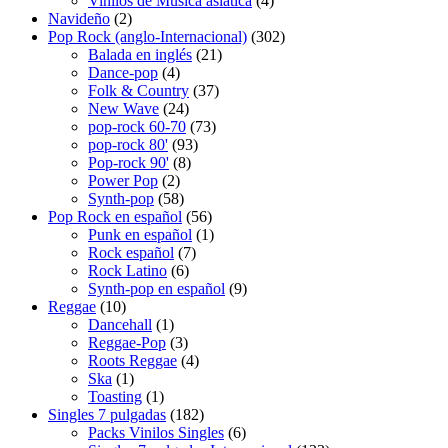
Vinilos de Música asiática
4
2
productos
Navideño
2
productos
302
Pop Rock (anglo-Internacional)
302
21
productos
Balada en inglés
21
4
productos
Dance-pop
4
productos
37
Folk & Country
37
24
productos
New Wave
24
productos
73
pop-rock 60-70
73
93
productos
pop-rock 80'
93
8
productos
Pop-rock 90'
8
2
productos
Power Pop
2
productos
58
Synth-pop
58
productos
56
Pop Rock en español
56
productos
1
Punk en español
1
7
producto
Rock español
7
6
productos
Rock Latino
6
productos
9
Synth-pop en español
9
10
productos
Reggae
10
productos
1
Dancehall
1
producto
3
Reggae-Pop
3
productos
4
Roots Reggae
4
1
productos
Ska
1
producto
1
Toasting
1
producto
182
Singles 7 pulgadas
182
productos
6
Packs Vinilos Singles
6