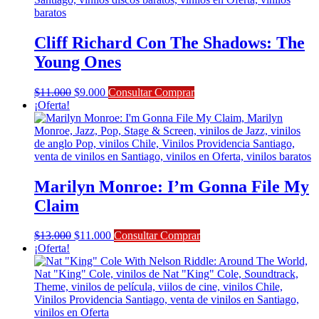
Cliff Richard Con The Shadows: The
Young Ones
El
El
$
11.000
$
9.000
Consultar Comprar
precio
precio
¡Oferta!
original
actual
era:
es:
$11.000.
$9.000.
Marilyn Monroe: I’m Gonna File My
Claim
El
El
$
13.000
$
11.000
Consultar Comprar
precio
precio
¡Oferta!
original
actual
era:
es:
$13.000.
$11.000.