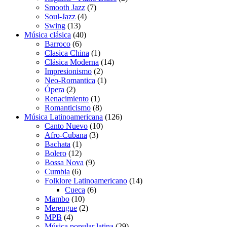
7
productos
Smooth Jazz
7
4
productos
Soul-Jazz
4
13
productos
Swing
13
productos
40
Música clásica
40
6
productos
Barroco
6
productos
1
Clasica China
1
producto
14
Clásica Moderna
14
2
productos
Impresionismo
2
productos
1
Neo-Romantica
1
2
producto
Ópera
2
productos
1
Renacimiento
1
producto
8
Romanticismo
8
productos
126
Música Latinoamericana
126
10
productos
Canto Nuevo
10
3
productos
Afro-Cubana
3
1
productos
Bachata
1
producto
12
Bolero
12
productos
9
Bossa Nova
9
6
productos
Cumbia
6
productos
14
Folklore Latinoamericano
14
6
productos
Cueca
6
10
productos
Mambo
10
productos
2
Merengue
2
4
productos
MPB
4
productos
29
Música popular latina
29