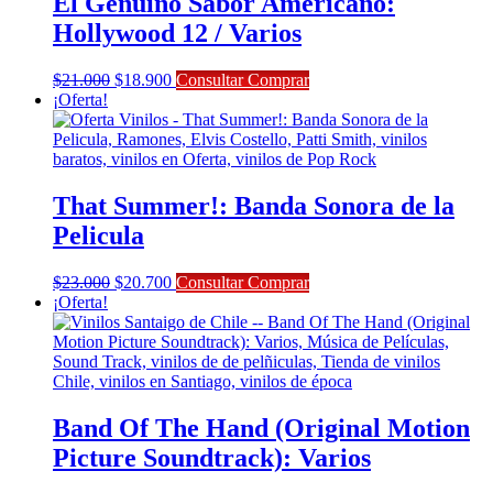
El Genuino Sabor Americano:
Hollywood 12 / Varios
El
El
$
21.000
$
18.900
Consultar Comprar
precio
precio
¡Oferta!
original
actual
era:
es:
$21.000.
$18.900.
That Summer!: Banda Sonora de la
Pelicula
El
El
$
23.000
$
20.700
Consultar Comprar
precio
precio
¡Oferta!
original
actual
era:
es:
$23.000.
$20.700.
Band Of The Hand (Original Motion
Picture Soundtrack): Varios