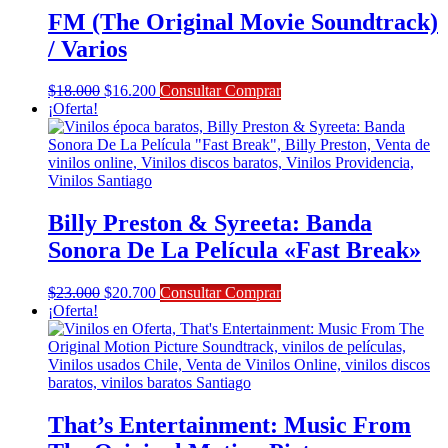
FM (The Original Movie Soundtrack)
/ Varios
El
El
$
18.000
$
16.200
Consultar Comprar
precio
precio
¡Oferta!
original
actual
era:
es:
$18.000.
$16.200.
Billy Preston & Syreeta: Banda
Sonora De La Película «Fast Break»
El
El
$
23.000
$
20.700
Consultar Comprar
precio
precio
¡Oferta!
original
actual
era:
es:
$23.000.
$20.700.
That’s Entertainment: Music From