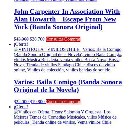
John Carpenter In Association With
Alan Howarth – Escape From New
York (Banda Sonora Original)
El
El
$
43.000
$
38.700
Consultar Comprar
precio
precio
¡Oferta!
original
actual
era:
es:
$43.000.
$38.700.
Varios: Baila Comigo (Banda Sonora
Original de la Novela)
El
El
$
22.000
$
19.800
Consultar Comprar
precio
precio
¡Oferta!
original
actual
era:
es:
$22.000.
$19.800.