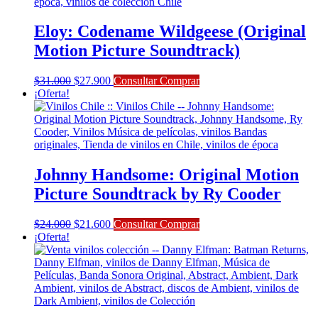
Eloy: Codename Wildgeese (Original
Motion Picture Soundtrack)
El
El
$
31.000
$
27.900
Consultar Comprar
precio
precio
¡Oferta!
original
actual
era:
es:
$31.000.
$27.900.
Johnny Handsome: Original Motion
Picture Soundtrack by Ry Cooder
El
El
$
24.000
$
21.600
Consultar Comprar
precio
precio
¡Oferta!
original
actual
era:
es:
$24.000.
$21.600.