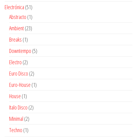
productos
51
Electrónica
51
productos
1
Abstracto
1
producto
23
Ambient
23
productos
1
Breaks
1
producto
5
Downtempo
5
productos
2
Electro
2
productos
2
Euro Disco
2
productos
1
Euro-House
1
producto
1
House
1
producto
2
Italo Disco
2
productos
2
Minimal
2
productos
1
Techno
1