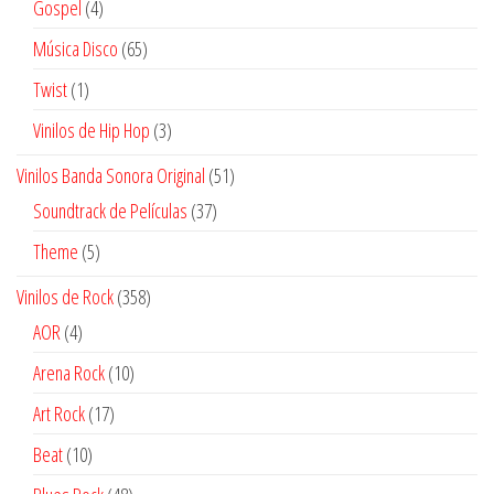
4
Gospel
4
productos
65
Música Disco
65
productos
1
Twist
1
producto
3
Vinilos de Hip Hop
3
productos
51
Vinilos Banda Sonora Original
51
productos
37
Soundtrack de Películas
37
productos
5
Theme
5
productos
358
Vinilos de Rock
358
productos
4
AOR
4
productos
10
Arena Rock
10
productos
17
Art Rock
17
productos
10
Beat
10
productos
48