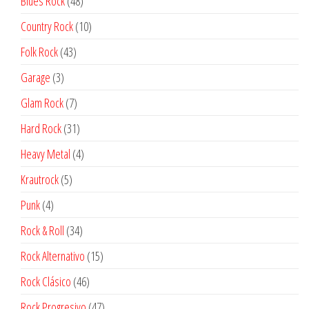
Blues Rock
48
productos
10
Country Rock
10
productos
43
Folk Rock
43
productos
3
Garage
3
productos
7
Glam Rock
7
productos
31
Hard Rock
31
productos
4
Heavy Metal
4
productos
5
Krautrock
5
productos
4
Punk
4
productos
34
Rock & Roll
34
productos
15
Rock Alternativo
15
productos
46
Rock Clásico
46
productos
47
Rock Progresivo
47