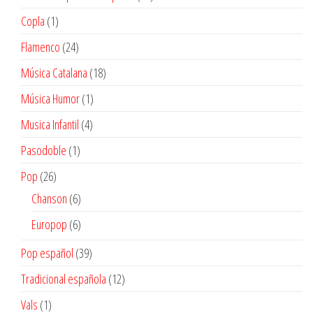
productos
1
Copla
1
producto
24
Flamenco
24
productos
18
Música Catalana
18
productos
1
Música Humor
1
producto
4
Musica Infantil
4
productos
1
Pasodoble
1
producto
26
Pop
26
productos
6
Chanson
6
productos
6
Europop
6
productos
39
Pop español
39
productos
12
Tradicional española
12
productos
1
Vals
1