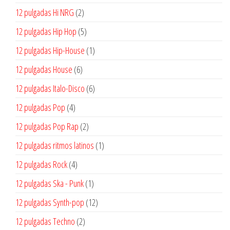
productos
2
12 pulgadas Hi NRG
2
productos
5
12 pulgadas Hip Hop
5
productos
1
12 pulgadas Hip-House
1
producto
6
12 pulgadas House
6
productos
6
12 pulgadas Italo-Disco
6
productos
4
12 pulgadas Pop
4
productos
2
12 pulgadas Pop Rap
2
productos
1
12 pulgadas ritmos latinos
1
producto
4
12 pulgadas Rock
4
productos
1
12 pulgadas Ska - Punk
1
producto
12
12 pulgadas Synth-pop
12
productos
2
12 pulgadas Techno
2