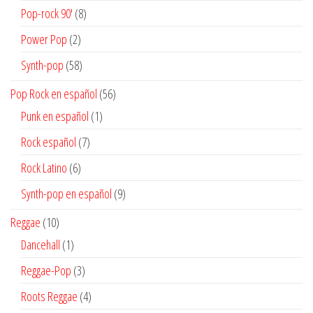
productos
8
Pop-rock 90'
8
productos
2
Power Pop
2
productos
58
Synth-pop
58
productos
56
Pop Rock en español
56
productos
1
Punk en español
1
producto
7
Rock español
7
productos
6
Rock Latino
6
productos
9
Synth-pop en español
9
productos
10
Reggae
10
productos
1
Dancehall
1
producto
3
Reggae-Pop
3
productos
4
Roots Reggae
4