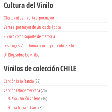
Cultura del Vinilo
Oferta vinilos – venta al por mayor
Venta al por mayor de vinilos de época
El vinilo como soporte de memoria
Los singles 7’: un formato incomprendido en Chile
Un Blog sobre los vinilos
Vinilos de colección
CHILE
29
Canción Italia Francia
29
productos
26
Canción Latinoamericana
26
productos
16
Nueva Canción Chilena
16
productos
8
Nueva Trova Cubana
8