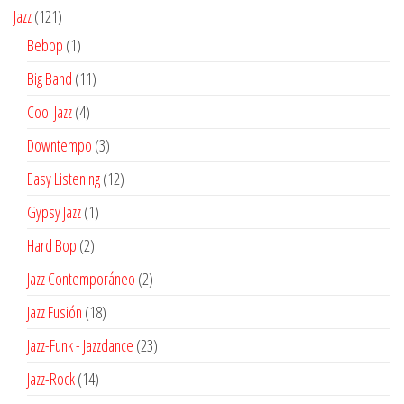
producto
121
Jazz
121
productos
1
Bebop
1
producto
11
Big Band
11
productos
4
Cool Jazz
4
productos
3
Downtempo
3
productos
12
Easy Listening
12
productos
1
Gypsy Jazz
1
producto
2
Hard Bop
2
productos
2
Jazz Contemporáneo
2
productos
18
Jazz Fusión
18
productos
23
Jazz-Funk - Jazzdance
23
productos
14
Jazz-Rock
14
productos