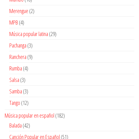
productos
2
Merengue
2
productos
4
MPB
4
productos
29
Música popular latina
29
productos
3
Pachanga
3
productos
9
Ranchera
9
productos
4
Rumba
4
productos
3
Salsa
3
productos
3
Samba
3
productos
12
Tango
12
productos
182
Música popular en español
182
productos
42
Balada
42
productos
51
Canción Popular en Español
51