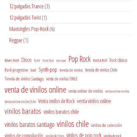
productos
3
12 pulgadas Trance
3
productos
1
12 pulgadas Twist
1
producto
6
Maxisingles Pop-Rock
6
productos
1
Reggae
1
producto
Pop Rock
Disco
Rock clásico
Blues Rock
Rock & Roll
funk
Hard Rock
new wave
Synth-pop
Rock progresivo
tienda de vinilos
tienda de vinilos Chile
Soul
Tienda de vinilos Santiago
venta de vinilos CHILE
venta de vinilos online
venta online de vinilos
venta online vinilos
venta vinilos online
Venta vinilos de Rock
Venta online vinilos Chile
vinilos baratos
vinilos baratos chile
vinilos chile
vinilos baratos santiago
vinilos de colección
vinilos de pop rock
vinilos de compilación
vinilos de rock
vinilos de Disco