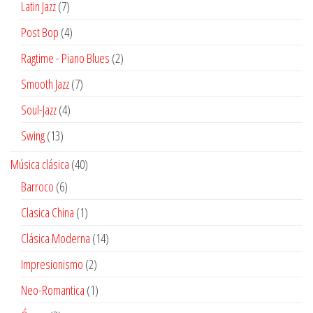
7
Latin Jazz
7
productos
4
Post Bop
4
productos
2
Ragtime - Piano Blues
2
productos
7
Smooth Jazz
7
productos
4
Soul-Jazz
4
productos
13
Swing
13
productos
40
Música clásica
40
productos
6
Barroco
6
productos
1
Clasica China
1
producto
14
Clásica Moderna
14
productos
2
Impresionismo
2
productos
1
Neo-Romantica
1
producto