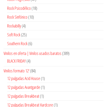
productos
18
Rock Psicodélico
18
productos
10
Rock Sinfónico
10
productos
4
Rockabilly
4
productos
25
Soft Rock
25
productos
6
Southern Rock
6
productos
389
Vinilos en oferta | Vinilos usados baratos
389
productos
4
BLACK FRIDAY
4
productos
84
Vinilos formato 12'
84
productos
1
12 pulgadas Acid House
1
producto
1
12 pulgadas Avantgarde
1
producto
1
12 pulgadas Breakbeat
1
producto
1
12 pulgadas Breakbeat Hardcore
1