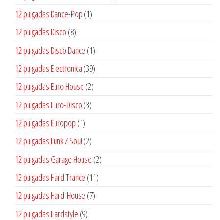
producto
1
12 pulgadas Dance-Pop
1
producto
8
12 pulgadas Disco
8
productos
1
12 pulgadas Disco Dance
1
producto
39
12 pulgadas Electronica
39
productos
2
12 pulgadas Euro House
2
productos
3
12 pulgadas Euro-Disco
3
productos
1
12 pulgadas Europop
1
producto
2
12 pulgadas Funk / Soul
2
productos
2
12 pulgadas Garage House
2
productos
11
12 pulgadas Hard Trance
11
productos
7
12 pulgadas Hard-House
7
productos
9
12 pulgadas Hardstyle
9