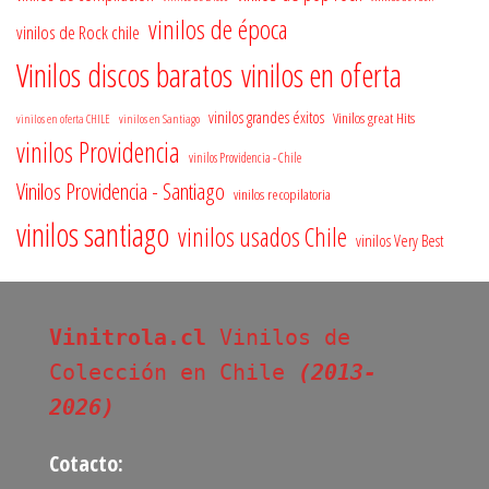
vinilos de época
vinilos de Rock chile
Vinilos discos baratos
vinilos en oferta
vinilos grandes éxitos
Vinilos great Hits
vinilos en oferta CHILE
vinilos en Santiago
vinilos Providencia
vinilos Providencia - Chile
Vinilos Providencia - Santiago
vinilos recopilatoria
vinilos santiago
vinilos usados Chile
vinilos Very Best
Vinitrola.cl
 Vinilos de 
Colección en Chile 
(2013-
2026)
Cotacto: