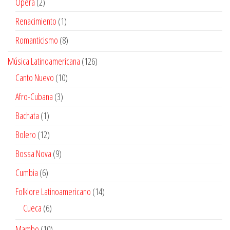
2
Ópera
2
productos
1
Renacimiento
1
producto
8
Romanticismo
8
productos
126
Música Latinoamericana
126
productos
10
Canto Nuevo
10
productos
3
Afro-Cubana
3
productos
1
Bachata
1
producto
12
Bolero
12
productos
9
Bossa Nova
9
productos
6
Cumbia
6
productos
14
Folklore Latinoamericano
14
productos
6
Cueca
6
productos
10
Mambo
10