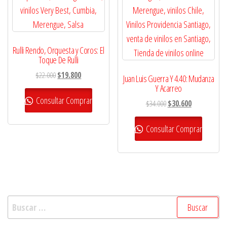
Rulli Rendo, Orquesta y Coros: El
Toque De Rulli
El
El
$
22.000
$
19.800
Juan Luis Guerra Y 4.40: Mudanza
precio
precio
Y Acarreo
original
actual
Consultar Comprar
El
El
$
34.000
$
30.600
era:
es:
precio
precio
$22.000.
$19.800.
original
actual
Consultar Comprar
era:
es:
$34.000.
$30.600.
Buscar: