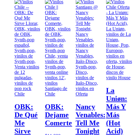
La
Uniøn:
OBK:
OBK:
Nancy
Más Y
De Qué
Dejame
Venables:
Más
Me
Comerte
Tell Me
(Hot
Sirve
Tonight
Acid)