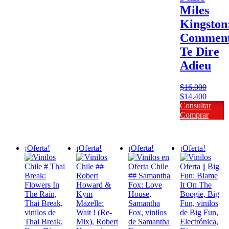
era:
es:
Miles
$13.000.
$11.700.
Kingston
Commen
Te Dire
Adieu
$
16.000
El
El
$
14.400
precio
precio
Consultar
original
actual
Comprar
era:
es:
$16.000.
$14.40
¡Oferta!
¡Oferta!
¡Oferta!
¡Oferta!