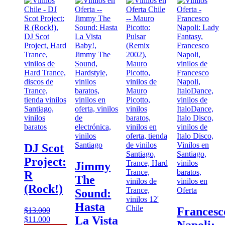
DJ Scot
Project:
Jimmy
R
The
(Rock!)
Sound:
Hasta
Francesc
$
13.000
La Vista
El
El
$
11.000