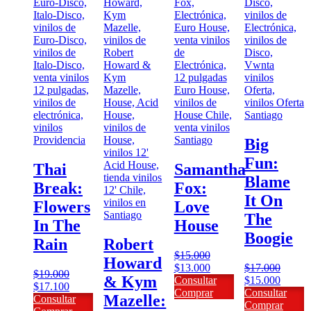
Big
Fun:
Thai
Samantha
Blame
Break:
Fox:
It On
Flowers
Love
The
In The
House
Boogie
Rain
Robert
$
15.000
Howard
El
El
$
13.000
$
17.000
$
19.000
& Kym
precio
precio
El
El
Consultar
$
15.000
El
El
$
17.100
original
actual
precio
precio
Comprar
Consultar
Mazelle:
precio
precio
Consultar
era:
es:
original
actual
Comprar
original
actual