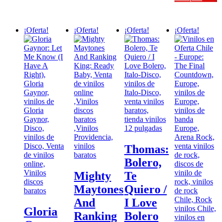
$19.000.
$17.000.
era:
es:
$14.000.
$12.00
¡Oferta!
¡Oferta!
¡Oferta!
¡Oferta!
Thomas:
Bolero,
Mighty
Te
Maytones
Quiero /
And
I Love
Gloria
Ranking
Bolero