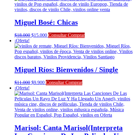
Miguel Bosé: Chicas
El
El
$
18.000
$
15.000
Consultar Comprar
precio
precio
¡Oferta!
original
actual
era:
es:
$18.000.
$15.000.
Miguel Ríos: Bienvenidos / Single
El
El
$
11.000
$
9.900
Consultar Comprar
precio
precio
¡Oferta!
original
actual
era:
es:
$11.000.
$9.900.
Marisol: Canta Marisol(Interpreta