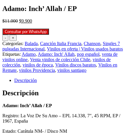
Adamo: Inch’ Allah / EP
El
El
$
11.000
$
9.900
precio
precio
original
actual
Consultar por WhatsApp
era:
es:
-
+
$11.000.
$9.900.
Categorías:
Balada
,
Canción Italia Francia
,
Chanson
,
Singles 7
pulgadas Internacional
,
Vinilos en oferta | Vinilos usados baratos
Etiquetas:
Adamo
,
Adamo: Inch' Allah
,
pop español
,
venta de
vinilos online
,
Venta vinilos de colección Chile
,
vinilos de
colección
,
vinilos de época
,
Vinilos discos baratos
,
Vinilos en
Remate
,
vinilos Providencia
,
vinilos santiago
Descripción
Descripción
Adamo: Inch’ Allah / EP
Registro: La Voz De Su Amo – EPL 14.338, 7″, 45 RPM, EP /
1967, España
Estado: Carátula NM- / Disco NM