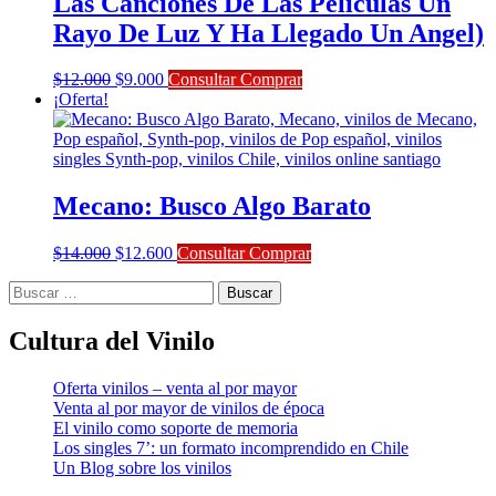
Las Canciones De Las Peliculas Un
Rayo De Luz Y Ha Llegado Un Angel)
El
El
$
12.000
$
9.000
Consultar Comprar
precio
precio
¡Oferta!
original
actual
era:
es:
$12.000.
$9.000.
Mecano: Busco Algo Barato
El
El
$
14.000
$
12.600
Consultar Comprar
precio
precio
Buscar:
original
actual
era:
es:
$14.000.
$12.600.
Cultura del Vinilo
Oferta vinilos – venta al por mayor
Venta al por mayor de vinilos de época
El vinilo como soporte de memoria
Los singles 7’: un formato incomprendido en Chile
Un Blog sobre los vinilos