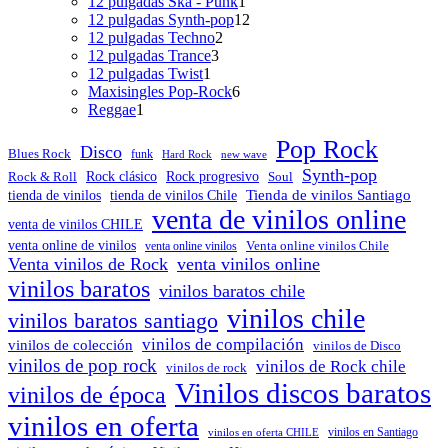
productos
1
12 pulgadas Ska - Punk
1
producto
12
12 pulgadas Synth-pop
12
2
productos
12 pulgadas Techno
2
3
productos
12 pulgadas Trance
3
1
productos
12 pulgadas Twist
1
producto
6
Maxisingles Pop-Rock
6
1
productos
Reggae
1
producto
Pop Rock
Disco
Blues Rock
funk
Hard Rock
new wave
Synth-pop
Rock & Roll
Rock clásico
Rock progresivo
Soul
Tienda de vinilos Santiago
tienda de vinilos
tienda de vinilos Chile
venta de vinilos online
venta de vinilos CHILE
venta online de vinilos
venta online vinilos
Venta online vinilos Chile
Venta vinilos de Rock
venta vinilos online
vinilos baratos
vinilos baratos chile
vinilos chile
vinilos baratos santiago
vinilos de compilación
vinilos de colección
vinilos de Disco
vinilos de pop rock
vinilos de Rock chile
vinilos de rock
Vinilos discos baratos
vinilos de época
vinilos en oferta
vinilos en oferta CHILE
vinilos en Santiago