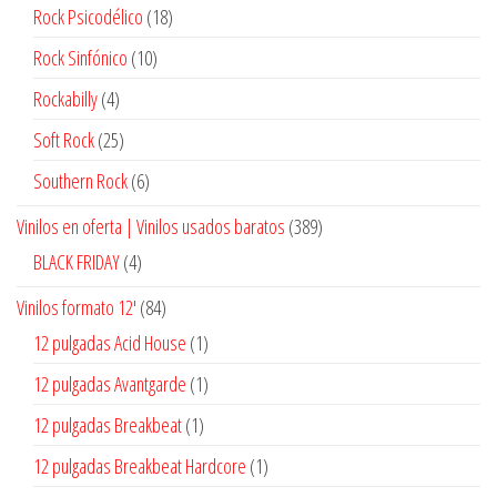
productos
18
Rock Psicodélico
18
productos
10
Rock Sinfónico
10
productos
4
Rockabilly
4
productos
25
Soft Rock
25
productos
6
Southern Rock
6
productos
389
Vinilos en oferta | Vinilos usados baratos
389
productos
4
BLACK FRIDAY
4
productos
84
Vinilos formato 12'
84
productos
1
12 pulgadas Acid House
1
producto
1
12 pulgadas Avantgarde
1
producto
1
12 pulgadas Breakbeat
1
producto
1
12 pulgadas Breakbeat Hardcore
1
producto