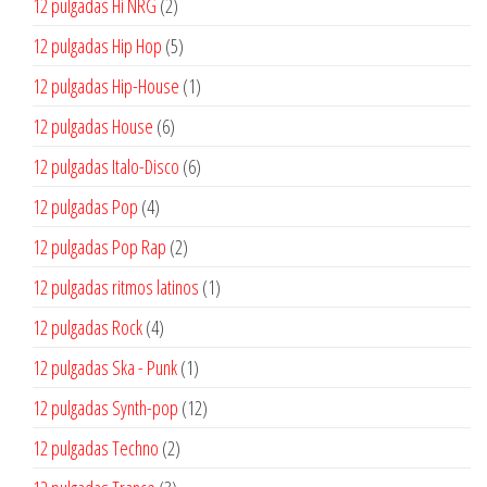
2
12 pulgadas Hi NRG
2
productos
5
12 pulgadas Hip Hop
5
productos
1
12 pulgadas Hip-House
1
producto
6
12 pulgadas House
6
productos
6
12 pulgadas Italo-Disco
6
productos
4
12 pulgadas Pop
4
productos
2
12 pulgadas Pop Rap
2
productos
1
12 pulgadas ritmos latinos
1
producto
4
12 pulgadas Rock
4
productos
1
12 pulgadas Ska - Punk
1
producto
12
12 pulgadas Synth-pop
12
productos
2
12 pulgadas Techno
2
productos