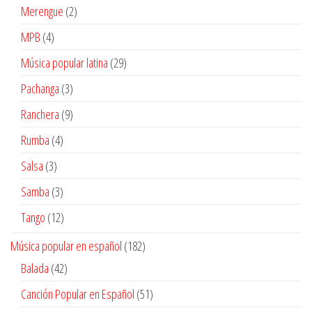
productos
2
Merengue
2
productos
4
MPB
4
productos
29
Música popular latina
29
productos
3
Pachanga
3
productos
9
Ranchera
9
productos
4
Rumba
4
productos
3
Salsa
3
productos
3
Samba
3
productos
12
Tango
12
productos
182
Música popular en español
182
productos
42
Balada
42
productos
51
Canción Popular en Español
51