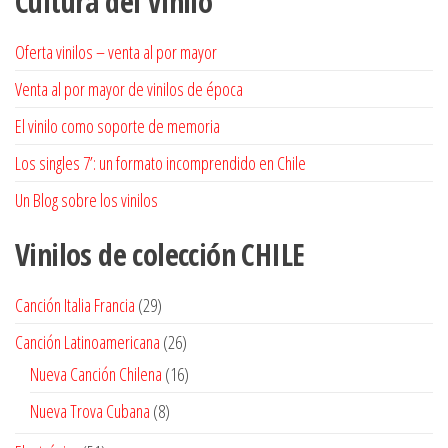
Cultura del Vinilo
Oferta vinilos – venta al por mayor
Venta al por mayor de vinilos de época
El vinilo como soporte de memoria
Los singles 7’: un formato incomprendido en Chile
Un Blog sobre los vinilos
Vinilos de colección
CHILE
29
Canción Italia Francia
29
productos
26
Canción Latinoamericana
26
productos
16
Nueva Canción Chilena
16
productos
8
Nueva Trova Cubana
8
productos