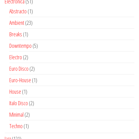
51
Electrónica
51
productos
1
Abstracto
1
producto
23
Ambient
23
productos
1
Breaks
1
producto
5
Downtempo
5
productos
2
Electro
2
productos
2
Euro Disco
2
productos
1
Euro-House
1
producto
1
House
1
producto
2
Italo Disco
2
productos
2
Minimal
2
productos
1
Techno
1
producto
121
Jazz
121