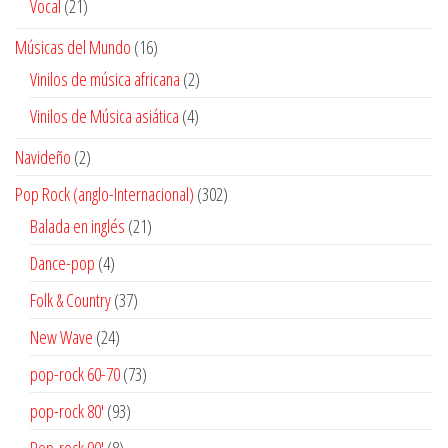
21
Vocal
21
productos
16
Músicas del Mundo
16
productos
2
Vinilos de música africana
2
productos
4
Vinilos de Música asiática
4
productos
2
Navideño
2
productos
302
Pop Rock (anglo-Internacional)
302
productos
21
Balada en inglés
21
productos
4
Dance-pop
4
productos
37
Folk & Country
37
productos
24
New Wave
24
productos
73
pop-rock 60-70
73
productos
93
pop-rock 80'
93
productos
8