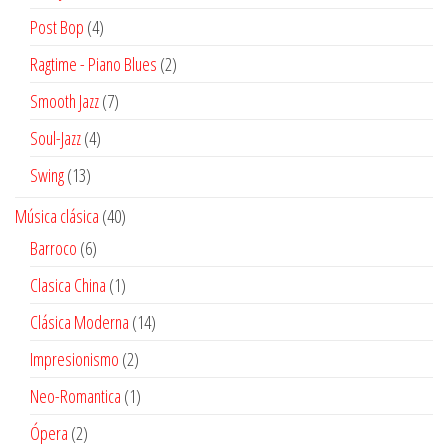
productos
4
Post Bop
4
productos
2
Ragtime - Piano Blues
2
productos
7
Smooth Jazz
7
productos
4
Soul-Jazz
4
productos
13
Swing
13
productos
40
Música clásica
40
productos
6
Barroco
6
productos
1
Clasica China
1
producto
14
Clásica Moderna
14
productos
2
Impresionismo
2
productos
1
Neo-Romantica
1
producto
2
Ópera
2