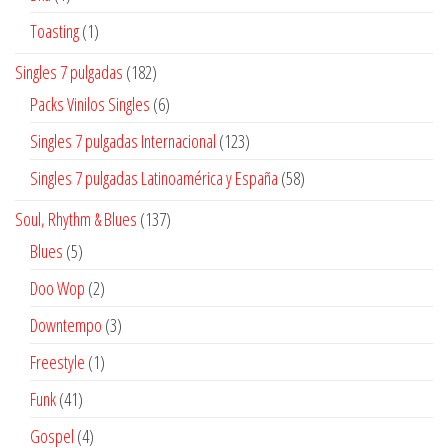
producto
1
Toasting
1
producto
182
Singles 7 pulgadas
182
productos
6
Packs Vinilos Singles
6
productos
123
Singles 7 pulgadas Internacional
123
productos
58
Singles 7 pulgadas Latinoamérica y España
58
productos
137
Soul, Rhythm & Blues
137
productos
5
Blues
5
productos
2
Doo Wop
2
productos
3
Downtempo
3
productos
1
Freestyle
1
producto
41
Funk
41
productos
4
Gospel
4