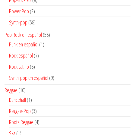
Pop-rock 90'
8
productos
2
Power Pop
2
productos
58
Synth-pop
58
productos
56
Pop Rock en español
56
productos
1
Punk en español
1
producto
7
Rock español
7
productos
6
Rock Latino
6
productos
9
Synth-pop en español
9
productos
10
Reggae
10
productos
1
Dancehall
1
producto
3
Reggae-Pop
3
productos
4
Roots Reggae
4
productos
1
Ska
1