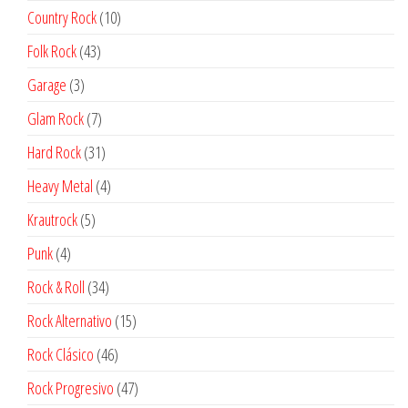
productos
10
Country Rock
10
productos
43
Folk Rock
43
productos
3
Garage
3
productos
7
Glam Rock
7
productos
31
Hard Rock
31
productos
4
Heavy Metal
4
productos
5
Krautrock
5
productos
4
Punk
4
productos
34
Rock & Roll
34
productos
15
Rock Alternativo
15
productos
46
Rock Clásico
46
productos
47
Rock Progresivo
47