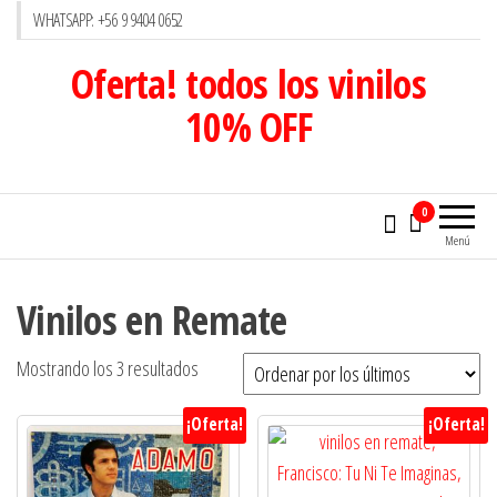
WHATSAPP: +56 9 9404 0652
Oferta! todos los vinilos
10% OFF
0
Menú
Vinilos en Remate
Ordenado
Mostrando los 3 resultados
por
¡Oferta!
¡Oferta!
los
últimos