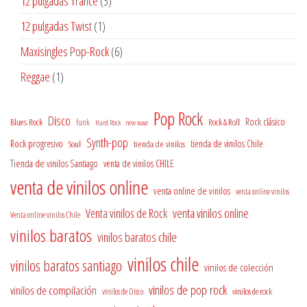
3
12 pulgadas Trance
3
productos
1
12 pulgadas Twist
1
producto
6
Maxisingles Pop-Rock
6
productos
1
Reggae
1
producto
Pop Rock
Disco
Rock clásico
Blues Rock
Rock & Roll
funk
Hard Rock
new wave
Synth-pop
Rock progresivo
tienda de vinilos
tienda de vinilos Chile
Soul
Tienda de vinilos Santiago
venta de vinilos CHILE
venta de vinilos online
venta online de vinilos
venta online vinilos
venta vinilos online
Venta vinilos de Rock
Venta online vinilos Chile
vinilos baratos
vinilos baratos chile
vinilos chile
vinilos baratos santiago
vinilos de colección
vinilos de pop rock
vinilos de compilación
vinilos de rock
vinilos de Disco