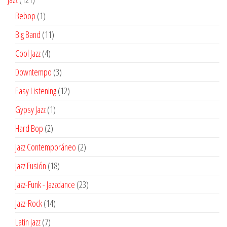
productos
1
Bebop
1
producto
11
Big Band
11
productos
4
Cool Jazz
4
productos
3
Downtempo
3
productos
12
Easy Listening
12
productos
1
Gypsy Jazz
1
producto
2
Hard Bop
2
productos
2
Jazz Contemporáneo
2
productos
18
Jazz Fusión
18
productos
23
Jazz-Funk - Jazzdance
23
productos
14
Jazz-Rock
14
productos
7
Latin Jazz
7