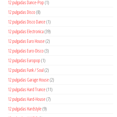
1
12 pulgadas Dance-Pop
1
producto
8
12 pulgadas Disco
8
productos
1
12 pulgadas Disco Dance
1
producto
39
12 pulgadas Electronica
39
productos
2
12 pulgadas Euro House
2
productos
3
12 pulgadas Euro-Disco
3
productos
1
12 pulgadas Europop
1
producto
2
12 pulgadas Funk / Soul
2
productos
2
12 pulgadas Garage House
2
productos
11
12 pulgadas Hard Trance
11
productos
7
12 pulgadas Hard-House
7
productos
9
12 pulgadas Hardstyle
9
productos