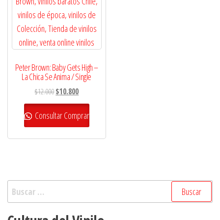
Peter Brown: Baby Gets High –
La Chica Se Anima / Single
El
El
$
12.000
$
10.800
precio
precio
original
actual
Consultar Comprar
era:
es:
$12.000.
$10.800.
Buscar: