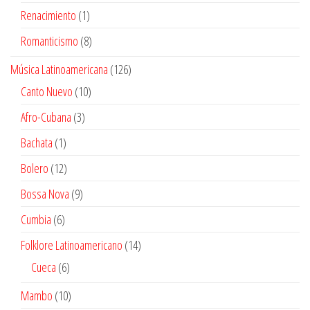
productos
1
Renacimiento
1
producto
8
Romanticismo
8
productos
126
Música Latinoamericana
126
productos
10
Canto Nuevo
10
productos
3
Afro-Cubana
3
productos
1
Bachata
1
producto
12
Bolero
12
productos
9
Bossa Nova
9
productos
6
Cumbia
6
productos
14
Folklore Latinoamericano
14
productos
6
Cueca
6
productos
10
Mambo
10