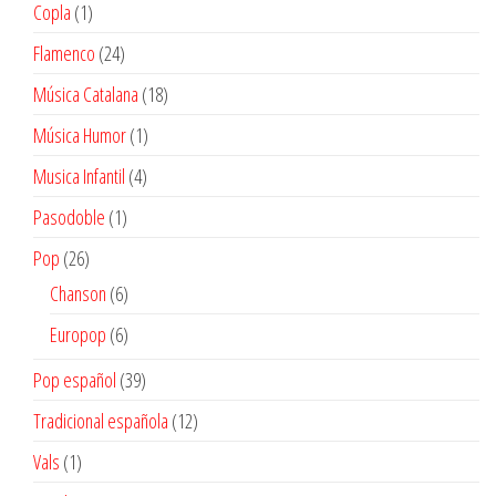
productos
1
Copla
1
producto
24
Flamenco
24
productos
18
Música Catalana
18
productos
1
Música Humor
1
producto
4
Musica Infantil
4
productos
1
Pasodoble
1
producto
26
Pop
26
productos
6
Chanson
6
productos
6
Europop
6
productos
39
Pop español
39
productos
12
Tradicional española
12
productos
1
Vals
1
producto