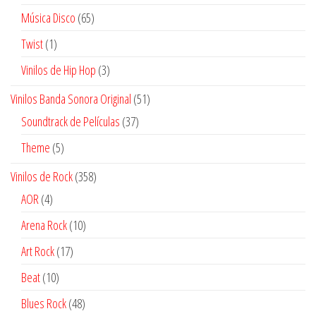
productos
65
Música Disco
65
productos
1
Twist
1
producto
3
Vinilos de Hip Hop
3
productos
51
Vinilos Banda Sonora Original
51
productos
37
Soundtrack de Películas
37
productos
5
Theme
5
productos
358
Vinilos de Rock
358
productos
4
AOR
4
productos
10
Arena Rock
10
productos
17
Art Rock
17
productos
10
Beat
10
productos
48
Blues Rock
48