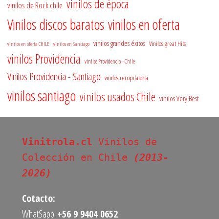
vinilos de época
vinilos de Rock chile
Vinilos discos baratos
vinilos en oferta
vinilos grandes éxitos
Vinilos great Hits
vinilos en oferta CHILE
vinilos en Santiago
vinilos Providencia
vinilos Providencia - Chile
Vinilos Providencia - Santiago
vinilos recopilatoria
vinilos santiago
vinilos usados Chile
vinilos Very Best
Vinitrola.cl
 Vinilos de 
Colección en Chile 
(2013-
2026)
Cotacto:
WhatSapp:
+56 9 9404 0652