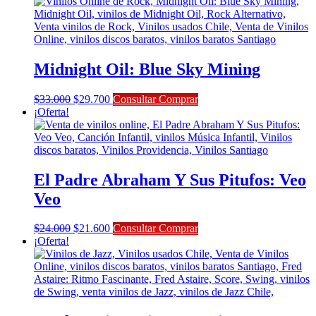
original
actual
era:
es:
$18.000.
$16.200.
Midnight Oil: Blue Sky Mining
El
El
$
33.000
$
29.700
Consultar Comprar
precio
precio
¡Oferta!
original
actual
era:
es:
$33.000.
$29.700.
El Padre Abraham Y Sus Pitufos: Veo
Veo
El
El
$
24.000
$
21.600
Consultar Comprar
precio
precio
¡Oferta!
original
actual
era:
es:
$24.000.
$21.600.