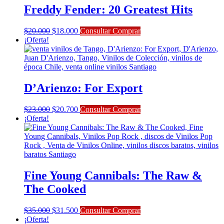
Freddy Fender: 20 Greatest Hits
El
El
$
20.000
$
18.000
Consultar Comprar
precio
precio
¡Oferta!
original
actual
era:
es:
$20.000.
$18.000.
D’Arienzo: For Export
El
El
$
23.000
$
20.700
Consultar Comprar
precio
precio
¡Oferta!
original
actual
era:
es:
$23.000.
$20.700.
Fine Young Cannibals: The Raw &
The Cooked
El
El
$
35.000
$
31.500
Consultar Comprar
precio
precio
¡Oferta!