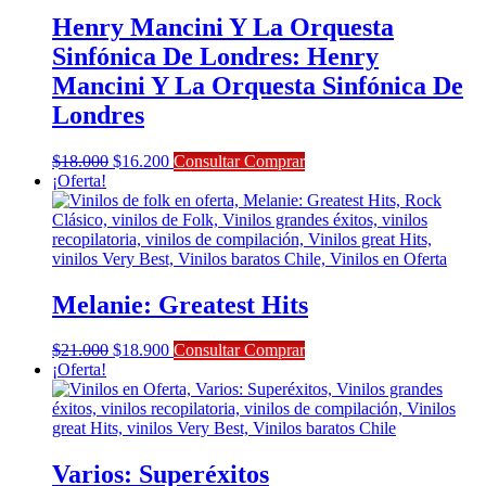
Henry Mancini Y La Orquesta
Sinfónica De Londres: Henry
Mancini Y La Orquesta Sinfónica De
Londres
El
El
$
18.000
$
16.200
Consultar Comprar
precio
precio
¡Oferta!
original
actual
era:
es:
$18.000.
$16.200.
Melanie: Greatest Hits
El
El
$
21.000
$
18.900
Consultar Comprar
precio
precio
¡Oferta!
original
actual
era:
es:
$21.000.
$18.900.
Varios: Superéxitos