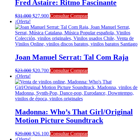
Fred Astaire: Ritmo Fascinante
El
El
$
31.000
$
27.900
Consultar Comprar
precio
precio
¡Oferta!
original
actual
era:
es:
$31.000.
$27.900.
Joan Manuel Serrat: Tal Com Raja
El
El
$
23.000
$
20.700
Consultar Comprar
precio
precio
¡Oferta!
original
actual
era:
es:
$23.000.
$20.700.
Madonna: Who’s That Girl/Original
Motion Picture Soundtrack
El
El
$
29.000
$
26.100
Consultar Comprar
precio
precio
¡Oferta!