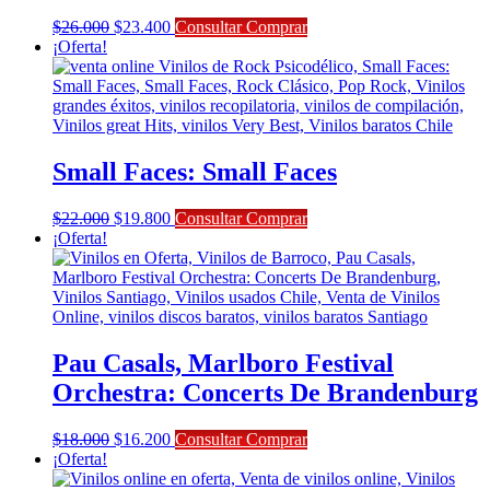
El
El
$
26.000
$
23.400
Consultar Comprar
precio
precio
¡Oferta!
original
actual
era:
es:
$26.000.
$23.400.
Small Faces: Small Faces
El
El
$
22.000
$
19.800
Consultar Comprar
precio
precio
¡Oferta!
original
actual
era:
es:
$22.000.
$19.800.
Pau Casals, Marlboro Festival
Orchestra: Concerts De Brandenburg
El
El
$
18.000
$
16.200
Consultar Comprar
precio
precio
¡Oferta!
original
actual