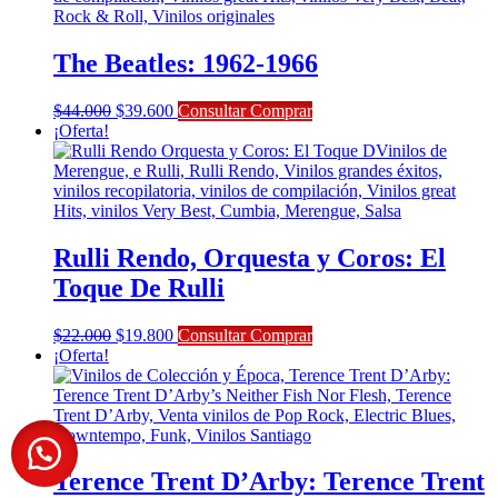
The Beatles: 1962-1966
El
El
$
44.000
$
39.600
Consultar Comprar
precio
precio
¡Oferta!
original
actual
era:
es:
$44.000.
$39.600.
Rulli Rendo, Orquesta y Coros: El
Toque De Rulli
El
El
$
22.000
$
19.800
Consultar Comprar
precio
precio
¡Oferta!
original
actual
era:
es:
$22.000.
$19.800.
Terence Trent D’Arby: Terence Trent