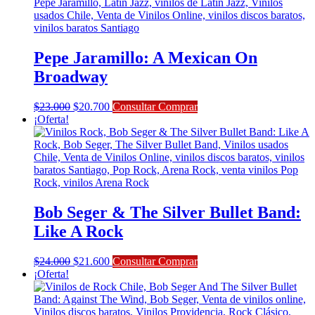
era:
es:
$17.000.
$15.300.
Pepe Jaramillo: A Mexican On
Broadway
El
El
$
23.000
$
20.700
Consultar Comprar
precio
precio
¡Oferta!
original
actual
era:
es:
$23.000.
$20.700.
Bob Seger & The Silver Bullet Band:
Like A Rock
El
El
$
24.000
$
21.600
Consultar Comprar
precio
precio
¡Oferta!
original
actual
era:
es:
$24.000.
$21.600.