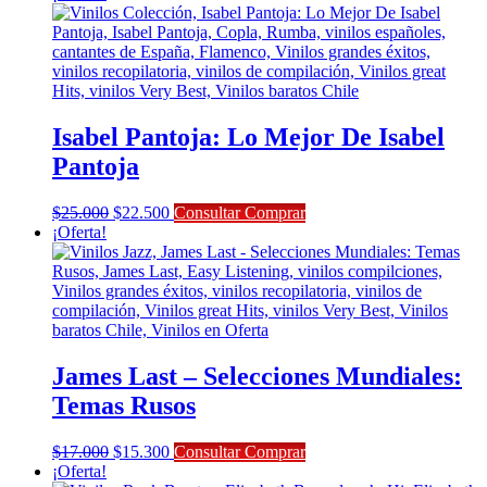
original
actual
era:
es:
$20.000.
$18.000.
Isabel Pantoja: Lo Mejor De Isabel
Pantoja
El
El
$
25.000
$
22.500
Consultar Comprar
precio
precio
¡Oferta!
original
actual
era:
es:
$25.000.
$22.500.
James Last – Selecciones Mundiales:
Temas Rusos
El
El
$
17.000
$
15.300
Consultar Comprar
precio
precio
¡Oferta!