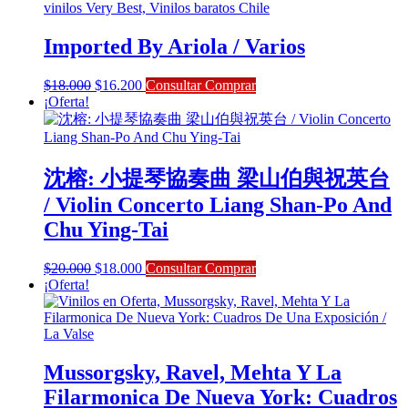
Imported By Ariola / Varios
El
El
$
18.000
$
16.200
Consultar Comprar
precio
precio
¡Oferta!
original
actual
era:
es:
$18.000.
$16.200.
沈榕: 小提琴協奏曲 梁山伯與祝英台
/ Violin Concerto Liang Shan-Po And
Chu Ying-Tai
El
El
$
20.000
$
18.000
Consultar Comprar
precio
precio
¡Oferta!
original
actual
era:
es:
$20.000.
$18.000.
Mussorgsky, Ravel, Mehta Y La
Filarmonica De Nueva York: Cuadros