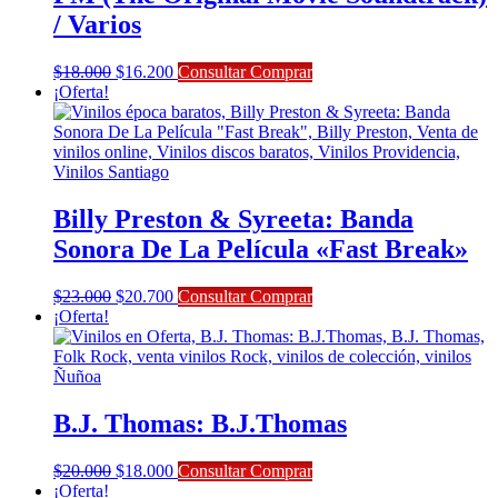
/ Varios
El
El
$
18.000
$
16.200
Consultar Comprar
precio
precio
¡Oferta!
original
actual
era:
es:
$18.000.
$16.200.
Billy Preston & Syreeta: Banda
Sonora De La Película «Fast Break»
El
El
$
23.000
$
20.700
Consultar Comprar
precio
precio
¡Oferta!
original
actual
era:
es:
$23.000.
$20.700.
B.J. Thomas: B.J.Thomas
El
El
$
20.000
$
18.000
Consultar Comprar
precio
precio
¡Oferta!