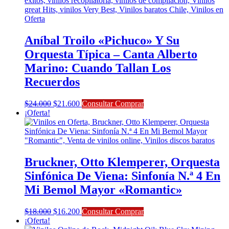
Aníbal Troilo «Pichuco» Y Su
Orquesta Típica – Canta Alberto
Marino: Cuando Tallan Los
Recuerdos
El
El
$
24.000
$
21.600
Consultar Comprar
precio
precio
¡Oferta!
original
actual
era:
es:
$24.000.
$21.600.
Bruckner, Otto Klemperer, Orquesta
Sinfónica De Viena: Sinfonía N.ª 4 En
Mi Bemol Mayor «Romantic»
El
El
$
18.000
$
16.200
Consultar Comprar
precio
precio
¡Oferta!