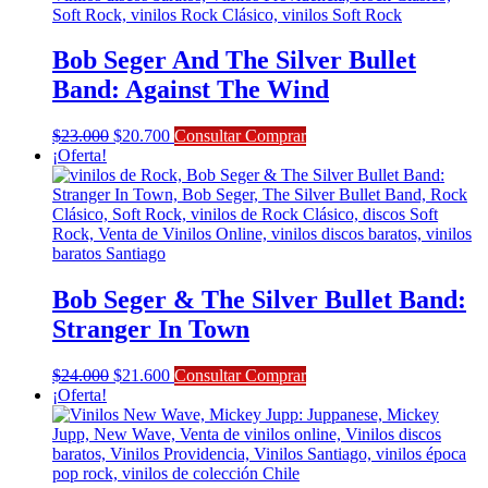
Bob Seger And The Silver Bullet
Band: Against The Wind
El
El
$
23.000
$
20.700
Consultar Comprar
precio
precio
¡Oferta!
original
actual
era:
es:
$23.000.
$20.700.
Bob Seger & The Silver Bullet Band:
Stranger In Town
El
El
$
24.000
$
21.600
Consultar Comprar
precio
precio
¡Oferta!
original
actual
era:
es:
$24.000.
$21.600.