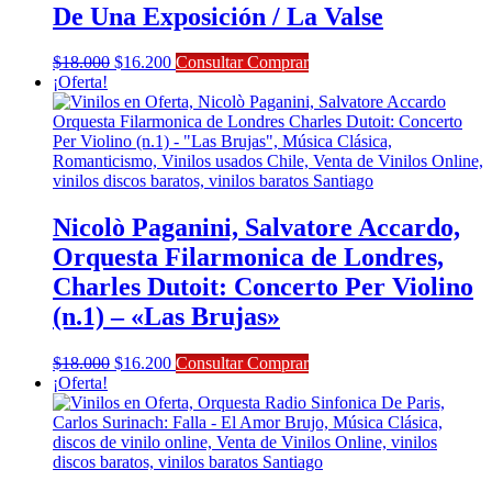
De Una Exposición / La Valse
El
El
$
18.000
$
16.200
Consultar Comprar
precio
precio
¡Oferta!
original
actual
era:
es:
$18.000.
$16.200.
Nicolò Paganini, Salvatore Accardo,
Orquesta Filarmonica de Londres,
Charles Dutoit: Concerto Per Violino
(n.1) – «Las Brujas»
El
El
$
18.000
$
16.200
Consultar Comprar
precio
precio
¡Oferta!
original
actual
era:
es:
$18.000.
$16.200.