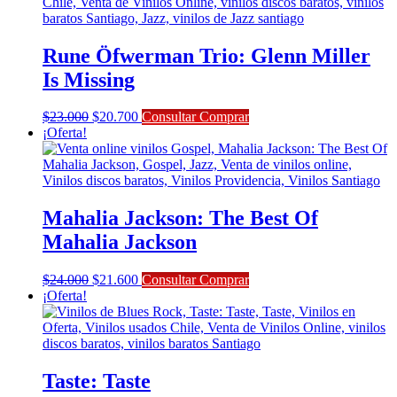
$21.000.
$18.900.
Rune Öfwerman Trio: Glenn Miller
Is Missing
El
El
$
23.000
$
20.700
Consultar Comprar
precio
precio
¡Oferta!
original
actual
era:
es:
$23.000.
$20.700.
Mahalia Jackson: The Best Of
Mahalia Jackson
El
El
$
24.000
$
21.600
Consultar Comprar
precio
precio
¡Oferta!
original
actual
era:
es:
$24.000.
$21.600.
Taste: Taste