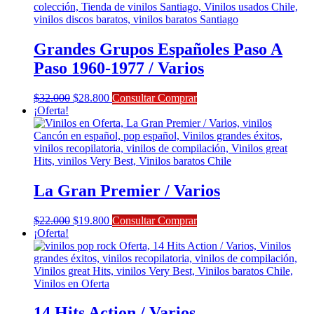
Grandes Grupos Españoles Paso A
Paso 1960-1977 / Varios
El
El
$
32.000
$
28.800
Consultar Comprar
precio
precio
¡Oferta!
original
actual
era:
es:
$32.000.
$28.800.
La Gran Premier / Varios
El
El
$
22.000
$
19.800
Consultar Comprar
precio
precio
¡Oferta!
original
actual
era:
es:
$22.000.
$19.800.
14 Hits Action / Varios