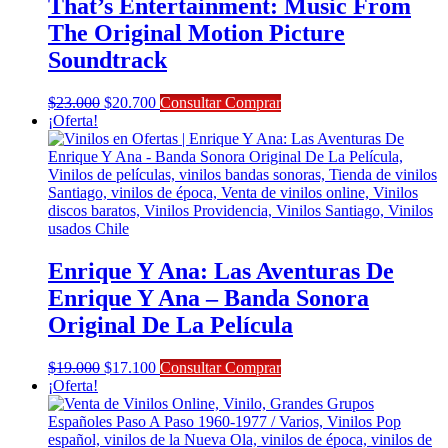
That’s Entertainment: Music From
The Original Motion Picture
Soundtrack
El
El
$
23.000
$
20.700
Consultar Comprar
precio
precio
¡Oferta!
original
actual
era:
es:
$23.000.
$20.700.
Enrique Y Ana: Las Aventuras De
Enrique Y Ana – Banda Sonora
Original De La Película
El
El
$
19.000
$
17.100
Consultar Comprar
precio
precio
¡Oferta!
original
actual
era:
es:
$19.000.
$17.100.