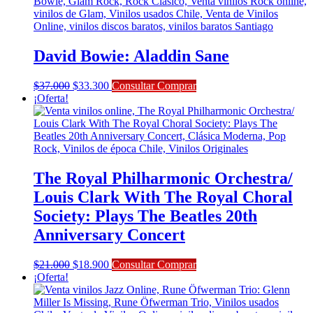
era:
es:
$39.000.
$35.100.
David Bowie: Aladdin Sane
El
El
$
37.000
$
33.300
Consultar Comprar
precio
precio
¡Oferta!
original
actual
era:
es:
$37.000.
$33.300.
The Royal Philharmonic Orchestra/
Louis Clark With The Royal Choral
Society: Plays The Beatles 20th
Anniversary Concert
El
El
$
21.000
$
18.900
Consultar Comprar
precio
precio
¡Oferta!
original
actual
era:
es: