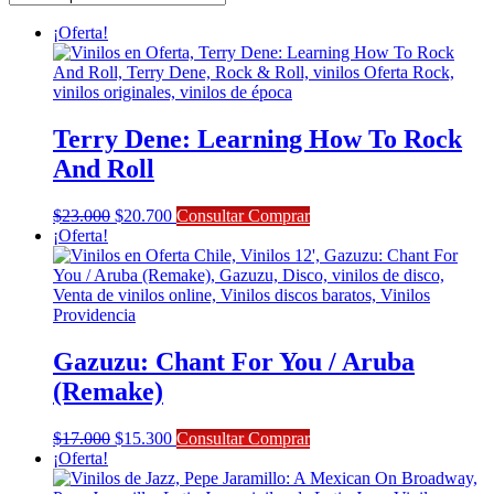
últimos
¡Oferta!
Terry Dene: Learning How To Rock
And Roll
El
El
$
23.000
$
20.700
Consultar Comprar
precio
precio
¡Oferta!
original
actual
era:
es:
$23.000.
$20.700.
Gazuzu: Chant For You / Aruba
(Remake)
El
El
$
17.000
$
15.300
Consultar Comprar
precio
precio
¡Oferta!
original
actual