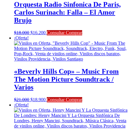
Orquesta Radio Sinfonica De Paris,
Carlos Surinach: Falla – El Amor
Brujo
El
El
$
18.000
$
16.200
Consultar Comprar
precio
precio
¡Oferta!
original
actual
era:
es:
$18.000.
$16.200.
«Beverly Hills Cop» – Music From
The Motion Picture Soundtrack /
Varios
El
El
$
21.000
$
18.900
Consultar Comprar
precio
precio
¡Oferta!
original
actual
era:
es:
$21.000.
$18.900.