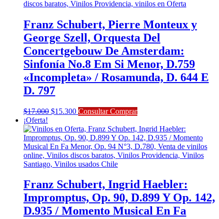
era:
es:
$18.000.
$16.200.
Franz Schubert, Pierre Monteux y
George Szell, Orquesta Del
Concertgebouw De Amsterdam:
Sinfonía No.8 Em Si Menor, D.759
«Incompleta» / Rosamunda, D. 644 E
D. 797
El
El
$
17.000
$
15.300
Consultar Comprar
precio
precio
¡Oferta!
original
actual
era:
es:
$17.000.
$15.300.
Franz Schubert, Ingrid Haebler:
Impromptus, Op. 90, D.899 Y Op. 142,
D.935 / Momento Musical En Fa