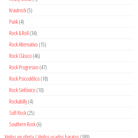
productos
5
Krautrock
5
productos
4
Punk
4
productos
34
Rock & Roll
34
productos
15
Rock Alternativo
15
productos
46
Rock Clásico
46
productos
47
Rock Progresivo
47
productos
18
Rock Psicodélico
18
productos
10
Rock Sinfónico
10
productos
4
Rockabilly
4
productos
25
Soft Rock
25
productos
6
Southern Rock
6
productos
389
Vinilos en oferta | Vinilos usados baratos
389