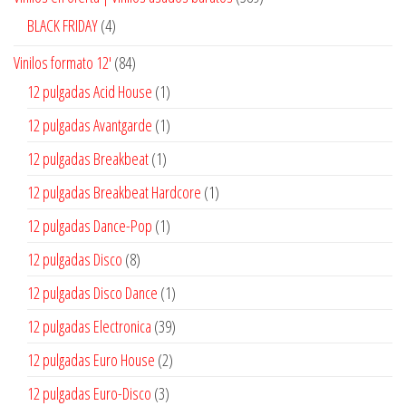
productos
4
BLACK FRIDAY
4
productos
84
Vinilos formato 12'
84
productos
1
12 pulgadas Acid House
1
producto
1
12 pulgadas Avantgarde
1
producto
1
12 pulgadas Breakbeat
1
producto
1
12 pulgadas Breakbeat Hardcore
1
producto
1
12 pulgadas Dance-Pop
1
producto
8
12 pulgadas Disco
8
productos
1
12 pulgadas Disco Dance
1
producto
39
12 pulgadas Electronica
39
productos
2
12 pulgadas Euro House
2
productos
3
12 pulgadas Euro-Disco
3