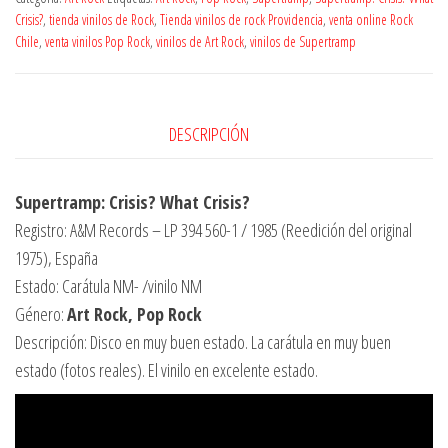
Crisis?
,
tienda vinilos de Rock
,
Tienda vinilos de rock Providencia
,
venta online Rock
Chile
,
venta vinilos Pop Rock
,
vinilos de Art Rock
,
vinilos de Supertramp
DESCRIPCIÓN
Supertramp: Crisis? What Crisis?
Registro: A&M Records – LP 394 560-1 / 1985 (Reedición del original
1975), España
Estado: Carátula NM- /vinilo NM
Género:
Art Rock, Pop Rock
Descripción: Disco en muy buen estado. La carátula en muy buen
estado (fotos reales). El vinilo en excelente estado.