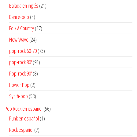
productos
21
Balada en inglés
21
productos
4
Dance-pop
4
productos
37
Folk & Country
37
productos
24
New Wave
24
productos
73
pop-rock 60-70
73
productos
93
pop-rock 80'
93
productos
8
Pop-rock 90'
8
productos
2
Power Pop
2
productos
58
Synth-pop
58
productos
56
Pop Rock en español
56
productos
1
Punk en español
1
producto
7
Rock español
7