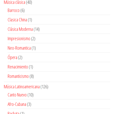
40
Música clásica
40
productos
6
Barroco
6
productos
1
Clasica China
1
producto
14
Clásica Moderna
14
productos
2
Impresionismo
2
productos
1
Neo-Romantica
1
producto
2
Ópera
2
productos
1
Renacimiento
1
producto
8
Romanticismo
8
productos
126
Música Latinoamericana
126
productos
10
Canto Nuevo
10
productos
3
Afro-Cubana
3
productos
1
Bachata
1