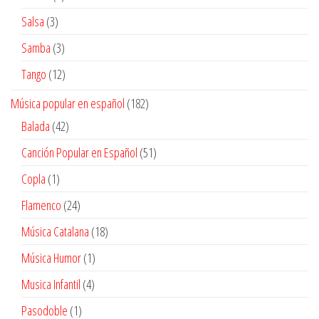
productos
3
Salsa
3
productos
3
Samba
3
productos
12
Tango
12
productos
182
Música popular en español
182
productos
42
Balada
42
productos
51
Canción Popular en Español
51
productos
1
Copla
1
producto
24
Flamenco
24
productos
18
Música Catalana
18
productos
1
Música Humor
1
producto
4
Musica Infantil
4
productos
1
Pasodoble
1