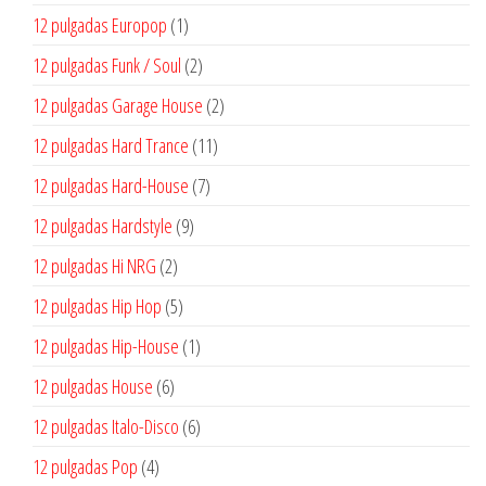
productos
1
12 pulgadas Europop
1
producto
2
12 pulgadas Funk / Soul
2
productos
2
12 pulgadas Garage House
2
productos
11
12 pulgadas Hard Trance
11
productos
7
12 pulgadas Hard-House
7
productos
9
12 pulgadas Hardstyle
9
productos
2
12 pulgadas Hi NRG
2
productos
5
12 pulgadas Hip Hop
5
productos
1
12 pulgadas Hip-House
1
producto
6
12 pulgadas House
6
productos
6
12 pulgadas Italo-Disco
6
productos
4
12 pulgadas Pop
4