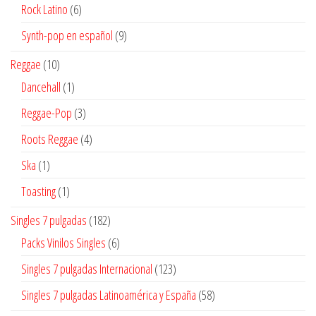
productos
6
Rock Latino
6
productos
9
Synth-pop en español
9
productos
10
Reggae
10
productos
1
Dancehall
1
producto
3
Reggae-Pop
3
productos
4
Roots Reggae
4
productos
1
Ska
1
producto
1
Toasting
1
producto
182
Singles 7 pulgadas
182
productos
6
Packs Vinilos Singles
6
productos
123
Singles 7 pulgadas Internacional
123
productos
58
Singles 7 pulgadas Latinoamérica y España
58
productos