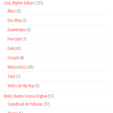
137
Soul, Rhythm & Blues
137
productos
5
Blues
5
productos
2
Doo Wop
2
productos
3
Downtempo
3
productos
1
Freestyle
1
producto
41
Funk
41
productos
4
Gospel
4
productos
65
Música Disco
65
productos
1
Twist
1
producto
3
Vinilos de Hip Hop
3
productos
51
Vinilos Banda Sonora Original
51
productos
37
Soundtrack de Películas
37
productos