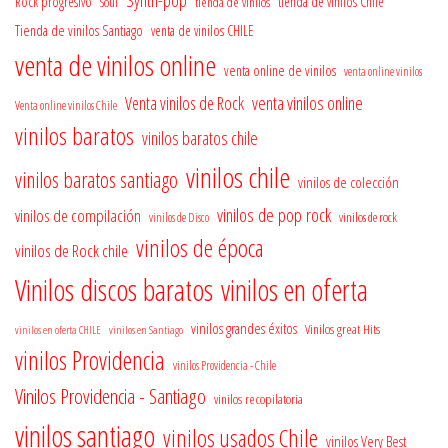
Synth-pop
Rock progresivo
tienda de vinilos
tienda de vinilos Chile
Soul
Tienda de vinilos Santiago
venta de vinilos CHILE
venta de vinilos online
venta online de vinilos
venta online vinilos
venta vinilos online
Venta vinilos de Rock
Venta online vinilos Chile
vinilos baratos
vinilos baratos chile
vinilos chile
vinilos baratos santiago
vinilos de colección
vinilos de pop rock
vinilos de compilación
vinilos de rock
vinilos de Disco
vinilos de época
vinilos de Rock chile
Vinilos discos baratos
vinilos en oferta
vinilos grandes éxitos
Vinilos great Hits
vinilos en oferta CHILE
vinilos en Santiago
vinilos Providencia
vinilos Providencia - Chile
Vinilos Providencia - Santiago
vinilos recopilatoria
vinilos santiago
vinilos usados Chile
vinilos Very Best