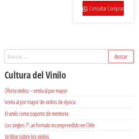
precio
precio
original
actual
Consultar Comprar
era:
es:
$23.000.
$20.700.
Buscar:
Cultura del Vinilo
Oferta vinilos – venta al por mayor
Venta al por mayor de vinilos de época
El vinilo como soporte de memoria
Los singles 7’: un formato incomprendido en Chile
Un Blog sobre los vinilos