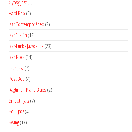
1
Gypsy Jazz
1
producto
2
Hard Bop
2
productos
2
Jazz Contemporáneo
2
productos
18
Jazz Fusión
18
productos
23
Jazz-Funk - Jazzdance
23
productos
14
Jazz-Rock
14
productos
7
Latin Jazz
7
productos
4
Post Bop
4
productos
2
Ragtime - Piano Blues
2
productos
7
Smooth Jazz
7
productos
4
Soul-Jazz
4
productos
13
Swing
13
productos