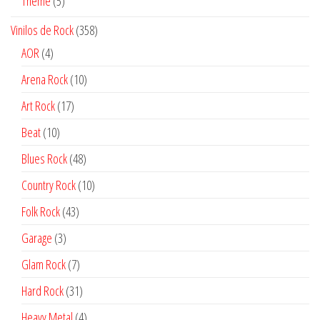
5
Theme
5
productos
358
Vinilos de Rock
358
productos
4
AOR
4
productos
10
Arena Rock
10
productos
17
Art Rock
17
productos
10
Beat
10
productos
48
Blues Rock
48
productos
10
Country Rock
10
productos
43
Folk Rock
43
productos
3
Garage
3
productos
7
Glam Rock
7
productos
31
Hard Rock
31
productos
4
Heavy Metal
4