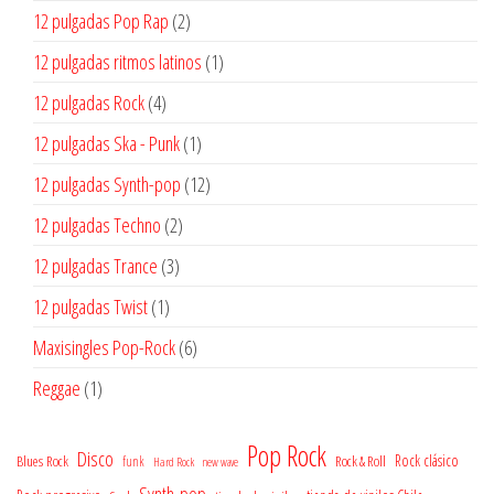
productos
2
12 pulgadas Pop Rap
2
productos
1
12 pulgadas ritmos latinos
1
producto
4
12 pulgadas Rock
4
productos
1
12 pulgadas Ska - Punk
1
producto
12
12 pulgadas Synth-pop
12
productos
2
12 pulgadas Techno
2
productos
3
12 pulgadas Trance
3
productos
1
12 pulgadas Twist
1
producto
6
Maxisingles Pop-Rock
6
productos
1
Reggae
1
producto
Pop Rock
Disco
Rock clásico
Blues Rock
Rock & Roll
funk
Hard Rock
new wave