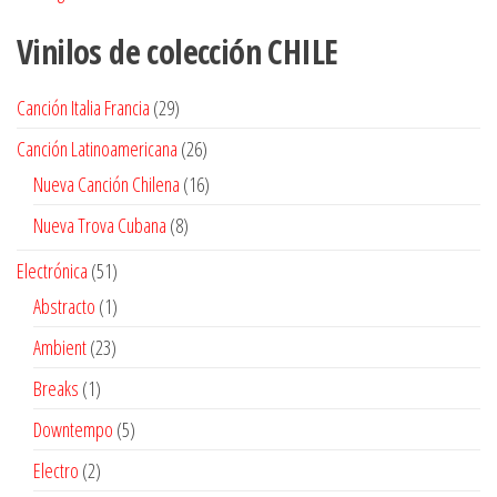
Vinilos de colección
CHILE
29
Canción Italia Francia
29
productos
26
Canción Latinoamericana
26
productos
16
Nueva Canción Chilena
16
productos
8
Nueva Trova Cubana
8
productos
51
Electrónica
51
productos
1
Abstracto
1
producto
23
Ambient
23
productos
1
Breaks
1
producto
5
Downtempo
5
productos
2
Electro
2