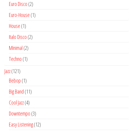
productos
2
Euro Disco
2
productos
1
Euro-House
1
producto
1
House
1
producto
2
Italo Disco
2
productos
2
Minimal
2
productos
1
Techno
1
producto
121
Jazz
121
productos
1
Bebop
1
producto
11
Big Band
11
productos
4
Cool Jazz
4
productos
3
Downtempo
3
productos
12
Easy Listening
12
productos