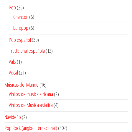
producto
26
Pop
26
productos
6
Chanson
6
productos
6
Europop
6
productos
39
Pop español
39
productos
12
Tradicional española
12
productos
1
Vals
1
producto
21
Vocal
21
productos
16
Músicas del Mundo
16
productos
2
Vinilos de música africana
2
productos
4
Vinilos de Música asiática
4
productos
2
Navideño
2
productos
302
Pop Rock (anglo-Internacional)
302