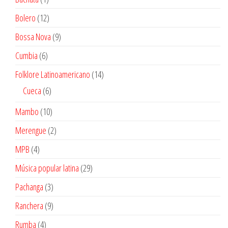
producto
12
Bolero
12
productos
9
Bossa Nova
9
productos
6
Cumbia
6
productos
14
Folklore Latinoamericano
14
productos
6
Cueca
6
productos
10
Mambo
10
productos
2
Merengue
2
productos
4
MPB
4
productos
29
Música popular latina
29
productos
3
Pachanga
3
productos
9
Ranchera
9
productos
4
Rumba
4