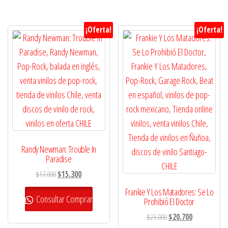
¡Oferta!
¡Oferta!
Randy Newman: Trouble In
Paradise
El
El
$
17.000
$
15.300
precio
precio
Frankie Y Los Matadores: Se Lo
original
actual
Consultar Comprar
Prohibió El Doctor
era:
es:
El
El
$
23.000
$
20.700
$17.000.
$15.300.