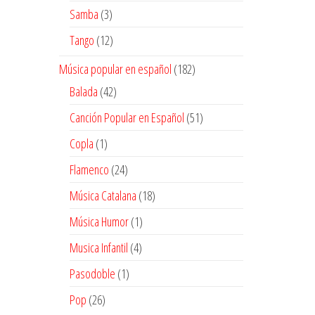
productos
3
Samba
3
productos
12
Tango
12
productos
182
Música popular en español
182
productos
42
Balada
42
productos
51
Canción Popular en Español
51
productos
1
Copla
1
producto
24
Flamenco
24
productos
18
Música Catalana
18
productos
1
Música Humor
1
producto
4
Musica Infantil
4
productos
1
Pasodoble
1
producto
26
Pop
26