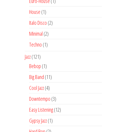
1
Euro-House
1
producto
1
House
1
producto
2
Italo Disco
2
productos
2
Minimal
2
productos
1
Techno
1
producto
121
Jazz
121
productos
1
Bebop
1
producto
11
Big Band
11
productos
4
Cool Jazz
4
productos
3
Downtempo
3
productos
12
Easy Listening
12
productos
1
Gypsy Jazz
1
producto
2
Hard Bop
2