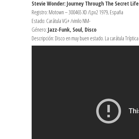
Stevie Wonder: Journey Through The Secret Life
Registro: Motown – 300465 XD /Lpx2 1979, España
Estado: Carátula VG+ /vinilo NM-
Género:
Jazz-Funk, Soul, Disco
Descripción: Disco en muy buen estado. La carátula Tríptic