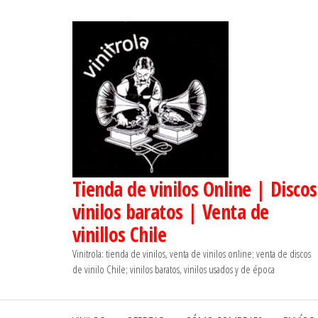
Saltar
al
contenido
Tienda de vinilos Online | Discos
vinilos baratos | Venta de
vinillos Chile
Vinitrola: tienda de vinilos, venta de vinilos online; venta de discos
de vinilo Chile; vinilos baratos, vinilos usados y de época