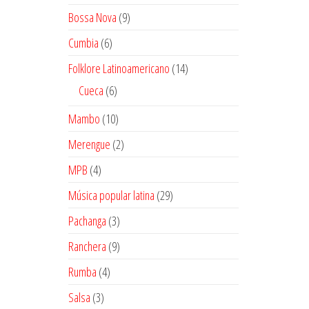
productos
9
Bossa Nova
9
productos
6
Cumbia
6
productos
14
Folklore Latinoamericano
14
productos
6
Cueca
6
productos
10
Mambo
10
productos
2
Merengue
2
productos
4
MPB
4
productos
29
Música popular latina
29
productos
3
Pachanga
3
productos
9
Ranchera
9
productos
4
Rumba
4
productos
3
Salsa
3