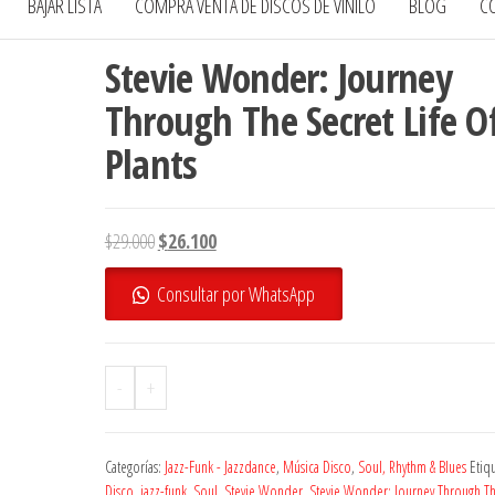
BAJAR LISTA
COMPRA VENTA DE DISCOS DE VINILO
BLOG
C
Stevie Wonder: Journey
Through The Secret Life O
Plants
El
El
$
29.000
$
26.100
precio
precio
Consultar por WhatsApp
original
actual
era:
es:
$29.000.
$26.100.
-
+
Categorías:
Jazz-Funk - Jazzdance
,
Música Disco
,
Soul, Rhythm & Blues
Etiqu
Disco
,
jazz-funk
,
Soul
,
Stevie Wonder
,
Stevie Wonder: Journey Through Th