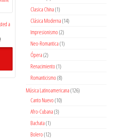
productos
1
Clasica China
1
producto
14
Clásica Moderna
14
usted a
productos
2
Impresionismo
2
El
0
productos
1
Neo-Romantica
1
precio
producto
actual
2
Ópera
2
es:
productos
1
Renacimiento
1
$14.400.
producto
8
Romanticismo
8
productos
126
Música Latinoamericana
126
productos
10
Canto Nuevo
10
productos
3
Afro-Cubana
3
productos
1
Bachata
1
producto
12
Bolero
12