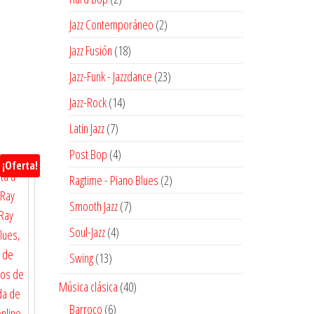
productos
2
Jazz Contemporáneo
2
productos
18
Jazz Fusión
18
productos
23
Jazz-Funk - Jazzdance
23
productos
14
Jazz-Rock
14
productos
7
Latin Jazz
7
productos
4
Post Bop
4
¡Oferta!
productos
2
Ragtime - Piano Blues
2
productos
7
Smooth Jazz
7
productos
4
Soul-Jazz
4
productos
13
Swing
13
productos
40
Música clásica
40
productos
6
Barroco
6