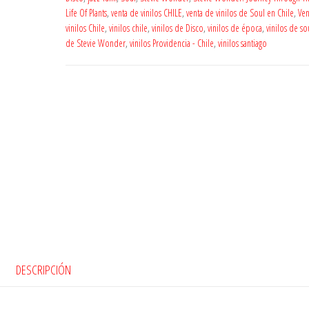
Life Of Plants
,
venta de vinilos CHILE
,
venta de vinilos de Soul en Chile
,
Ven
vinilos Chile
,
vinilos chile
,
vinilos de Disco
,
vinilos de época
,
vinilos de so
de Stevie Wonder
,
vinilos Providencia - Chile
,
vinilos santiago
DESCRIPCIÓN