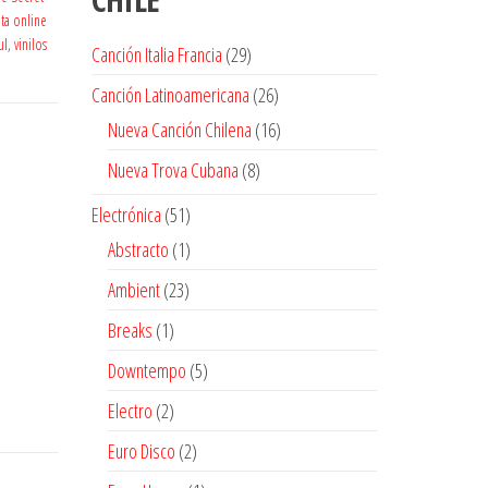
ta online
ul
,
vinilos
29
Canción Italia Francia
29
productos
26
Canción Latinoamericana
26
productos
16
Nueva Canción Chilena
16
productos
8
Nueva Trova Cubana
8
productos
51
Electrónica
51
productos
1
Abstracto
1
producto
23
Ambient
23
productos
1
Breaks
1
producto
5
Downtempo
5
productos
2
Electro
2
productos
2
Euro Disco
2
productos