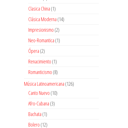
productos
1
Clasica China
1
producto
14
Clásica Moderna
14
productos
2
Impresionismo
2
productos
1
Neo-Romantica
1
producto
2
Ópera
2
productos
1
Renacimiento
1
producto
8
Romanticismo
8
productos
126
Música Latinoamericana
126
productos
10
Canto Nuevo
10
productos
3
Afro-Cubana
3
productos
1
Bachata
1
producto
12
Bolero
12