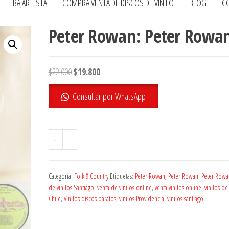
BAJAR LISTA
COMPRA VENTA DE DISCOS DE VINILO
BLOG
C
Peter Rowan: Peter Rowa
El
El
$
22.000
$
19.800
precio
precio
Consultar por WhatsApp
original
actual
era:
es:
$22.000.
$19.800.
-
+
Categoría:
Folk & Country
Etiquetas:
Peter Rowan
,
Peter Rowan: Peter Rowa
de vinilos Santiago
,
venta de vinilos online
,
venta vinilos online
,
vinilos de
Chile
,
Vinilos discos baratos
,
vinilos Providencia
,
vinilos santiago