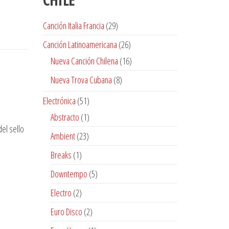
29
Canción Italia Francia
29
productos
26
Canción Latinoamericana
26
productos
16
Nueva Canción Chilena
16
productos
8
Nueva Trova Cubana
8
productos
51
Electrónica
51
productos
1
Abstracto
1
del sello
producto
23
Ambient
23
productos
1
Breaks
1
producto
5
Downtempo
5
productos
2
Electro
2
productos
2
Euro Disco
2
productos