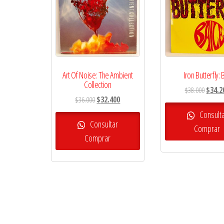
Art Of Noise: The Ambient
Iron Butterfly: B
Collection
El
$
38.000
$
34.2
El
El
$
36.000
$
32.400
precio
precio
precio
origina
Consult
original
actual
Consultar
era:
Comprar
era:
es:
Comprar
$38.00
$36.000.
$32.400.