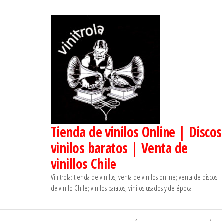
Saltar
al
contenido
Tienda de vinilos Online | Discos
vinilos baratos | Venta de
vinillos Chile
Vinitrola: tienda de vinilos, venta de vinilos online; venta de discos
de vinilo Chile; vinilos baratos, vinilos usados y de época