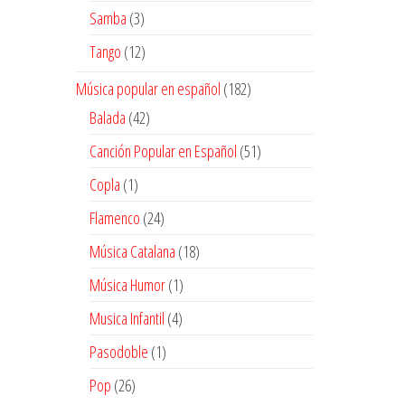
productos
3
Samba
3
productos
12
Tango
12
productos
182
Música popular en español
182
productos
42
Balada
42
productos
51
Canción Popular en Español
51
productos
1
Copla
1
producto
24
Flamenco
24
productos
18
Música Catalana
18
productos
1
Música Humor
1
producto
4
Musica Infantil
4
productos
1
Pasodoble
1
producto
26
Pop
26