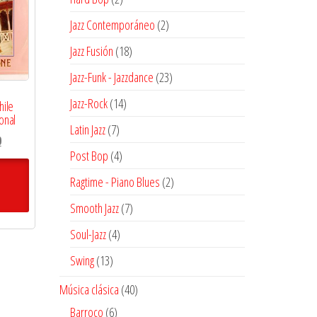
productos
2
Jazz Contemporáneo
2
productos
18
Jazz Fusión
18
productos
23
Jazz-Funk - Jazzdance
23
productos
14
Jazz-Rock
14
hile
onal
productos
7
Latin Jazz
7
El
0
productos
4
Post Bop
4
precio
productos
actual
2
Ragtime - Piano Blues
2
es:
productos
7
Smooth Jazz
7
$27.900.
productos
4
Soul-Jazz
4
productos
13
Swing
13
productos
40
Música clásica
40
productos
6
Barroco
6