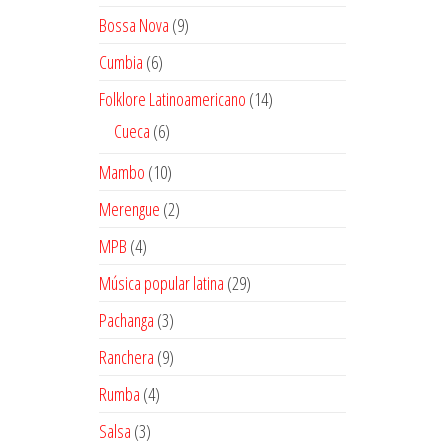
productos
9
Bossa Nova
9
productos
6
Cumbia
6
productos
14
Folklore Latinoamericano
14
productos
6
Cueca
6
productos
10
Mambo
10
productos
2
Merengue
2
productos
4
MPB
4
productos
29
Música popular latina
29
productos
3
Pachanga
3
productos
9
Ranchera
9
productos
4
Rumba
4
productos
3
Salsa
3