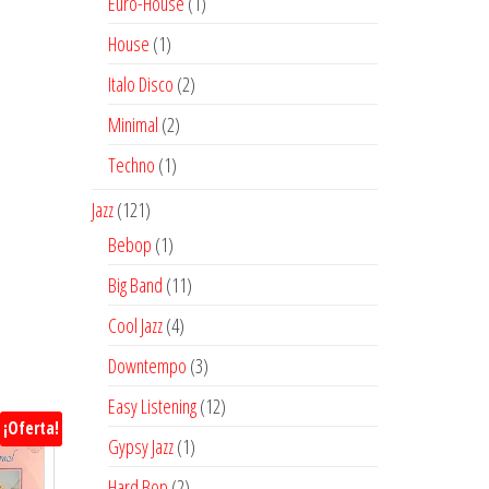
1
Euro-House
1
producto
1
House
1
producto
2
Italo Disco
2
productos
2
Minimal
2
productos
1
Techno
1
producto
121
Jazz
121
productos
1
Bebop
1
producto
11
Big Band
11
productos
4
Cool Jazz
4
productos
3
Downtempo
3
productos
12
Easy Listening
12
¡Oferta!
productos
1
Gypsy Jazz
1
producto
2
Hard Bop
2