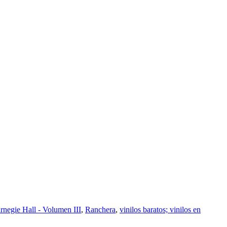
rnegie Hall - Volumen III
,
Ranchera
,
vinilos baratos; vinilos en