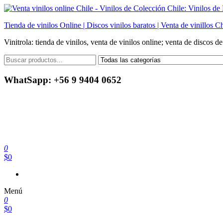
Saltar
al
Tienda de vinilos Online | Discos vinilos baratos | Venta de vinillos Ch
contenido
Vinitrola: tienda de vinilos, venta de vinilos online; venta de discos d
WhatSapp: +56 9 9404 0652
0
$0
Menú
0
$0