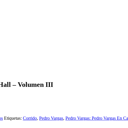
all – Volumen III
os
Etiquetas:
Corrido
,
Pedro Vargas
,
Pedro Vargas: Pedro Vargas En Ca