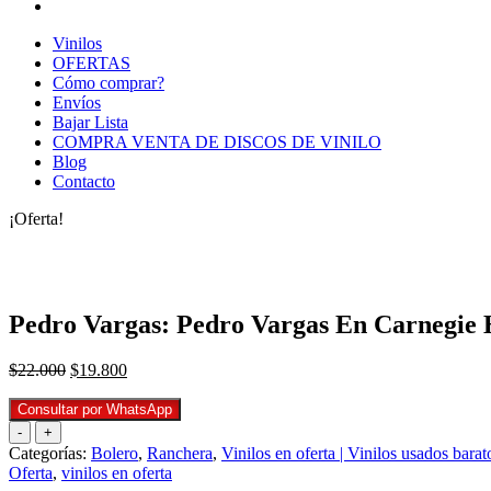
Vinilos
OFERTAS
Cómo comprar?
Envíos
Bajar Lista
COMPRA VENTA DE DISCOS DE VINILO
Blog
Contacto
¡Oferta!
Pedro Vargas: Pedro Vargas En Carnegie H
El
El
$
22.000
$
19.800
precio
precio
original
actual
Consultar por WhatsApp
era:
es:
-
+
$22.000.
$19.800.
Categorías:
Bolero
,
Ranchera
,
Vinilos en oferta | Vinilos usados barat
Oferta
,
vinilos en oferta