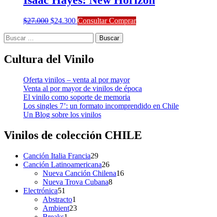
Isaac Hayes: New Horizon
El
El
$
27.000
$
24.300
Consultar Comprar
precio
precio
Buscar:
original
actual
era:
es:
$27.000.
$24.300.
Cultura del Vinilo
Oferta vinilos – venta al por mayor
Venta al por mayor de vinilos de época
El vinilo como soporte de memoria
Los singles 7’: un formato incomprendido en Chile
Un Blog sobre los vinilos
Vinilos de colección
CHILE
29
Canción Italia Francia
29
productos
26
Canción Latinoamericana
26
productos
16
Nueva Canción Chilena
16
8
productos
Nueva Trova Cubana
8
51
productos
Electrónica
51
productos
1
Abstracto
1
producto
23
Ambient
23
1
productos
Breaks
1