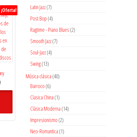
productos
7
Latin Jazz
7
¡Oferta!
productos
4
Post Bop
4
productos
2
Ragtime - Piano Blues
2
productos
7
Smooth Jazz
7
productos
4
Soul-Jazz
4
productos
13
Swing
13
productos
nny
40
Música clásica
40
El
0
productos
6
Barroco
6
precio
productos
1
Clasica China
1
actual
es:
producto
14
Clásica Moderna
14
$18.000.
productos
2
Impresionismo
2
productos
1
Neo-Romantica
1