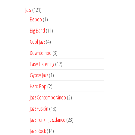
producto
121
Jazz
121
productos
1
Bebop
1
producto
11
Big Band
11
productos
4
Cool Jazz
4
productos
3
Downtempo
3
productos
12
Easy Listening
12
productos
1
Gypsy Jazz
1
producto
2
Hard Bop
2
productos
2
Jazz Contemporáneo
2
productos
18
Jazz Fusión
18
productos
23
Jazz-Funk - Jazzdance
23
productos
14
Jazz-Rock
14