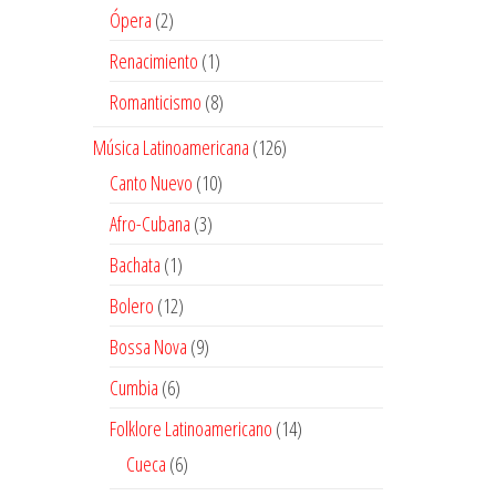
producto
2
Ópera
2
productos
1
Renacimiento
1
producto
8
Romanticismo
8
productos
126
Música Latinoamericana
126
productos
10
Canto Nuevo
10
productos
3
Afro-Cubana
3
productos
1
Bachata
1
producto
12
Bolero
12
productos
9
Bossa Nova
9
productos
6
Cumbia
6
productos
14
Folklore Latinoamericano
14
productos
6
Cueca
6
productos