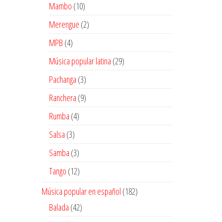
10
Mambo
10
productos
2
Merengue
2
productos
4
MPB
4
productos
29
Música popular latina
29
productos
3
Pachanga
3
productos
9
Ranchera
9
productos
4
Rumba
4
productos
3
Salsa
3
productos
3
Samba
3
productos
12
Tango
12
productos
182
Música popular en español
182
productos
42
Balada
42
productos