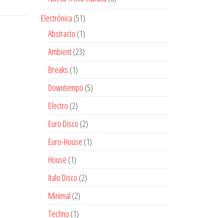
productos
51
Electrónica
51
productos
1
Abstracto
1
producto
23
Ambient
23
productos
1
Breaks
1
producto
5
Downtempo
5
productos
2
Electro
2
productos
2
Euro Disco
2
productos
1
Euro-House
1
producto
1
House
1
producto
2
Italo Disco
2
productos
2
Minimal
2
productos
1
Techno
1