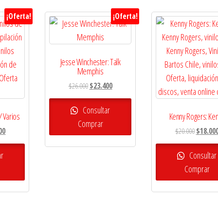
¡Oferta!
¡Oferta!
Jesse Winchester: Talk
Memphis
El
El
$
26.000
$
23.400
precio
precio
original
actual
Consultar
/ Varios
Kenny Rogers: Ke
era:
es:
Comprar
El
El
00
$
20.000
$
18.00
$26.000.
$23.400.
precio
precio
l
actual
original
ar
Consultar
es:
era:
Comprar
0.
$18.900.
$20.000.