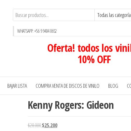
WHATSAPP: +56 9 9404 0652
Oferta! todos los vini
10% OFF
BAJAR LISTA
COMPRA VENTA DE DISCOS DE VINILO
BLOG
C
Kenny Rogers: Gideon
El
El
$
28.000
$
25.200