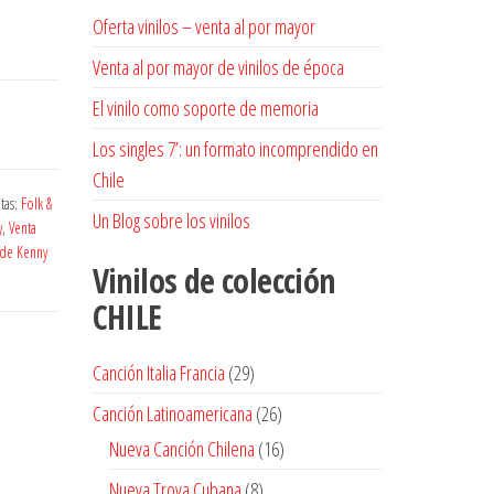
Oferta vinilos – venta al por mayor
Venta al por mayor de vinilos de época
El vinilo como soporte de memoria
Los singles 7’: un formato incomprendido en
Chile
tas:
Folk &
Un Blog sobre los vinilos
y
,
Venta
 de Kenny
Vinilos de colección
CHILE
29
Canción Italia Francia
29
productos
26
Canción Latinoamericana
26
productos
16
Nueva Canción Chilena
16
productos
8
Nueva Trova Cubana
8