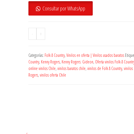
precio
precio
Consultar por WhatsApp
original
actual
era:
es:
$28.000.
$25.200.
-
+
Categorías:
Folk & Country
,
Vinilos en oferta | Vinilos usados baratos
Etique
Country
,
Kenny Rogers
,
Kenny Rogers: Gideon
,
Oferta vinilos Folk & Countr
online vinilos Chile
,
vinilos baratos chile
,
vinilos de Folk & Country
,
vinilos
Rogers
,
vinilos oferta Chile