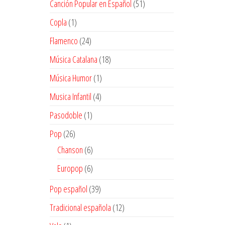
51
Canción Popular en Español
51
productos
1
Copla
1
producto
24
Flamenco
24
productos
18
Música Catalana
18
productos
1
Música Humor
1
producto
4
Musica Infantil
4
productos
1
Pasodoble
1
producto
26
Pop
26
productos
6
Chanson
6
productos
6
Europop
6
productos
39
Pop español
39
productos
12
Tradicional española
12
productos