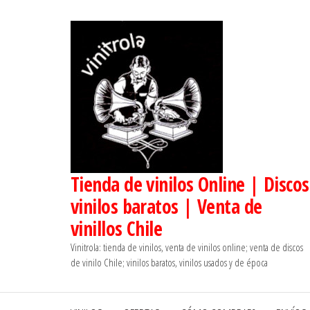
Saltar
al
contenido
Tienda de vinilos Online | Discos
vinilos baratos | Venta de
vinillos Chile
Vinitrola: tienda de vinilos, venta de vinilos online; venta de discos
de vinilo Chile; vinilos baratos, vinilos usados y de época