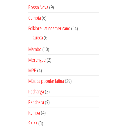
productos
9
Bossa Nova
9
productos
6
Cumbia
6
productos
14
Folklore Latinoamericano
14
productos
6
Cueca
6
productos
10
Mambo
10
productos
2
Merengue
2
productos
4
MPB
4
productos
29
Música popular latina
29
productos
3
Pachanga
3
productos
9
Ranchera
9
productos
4
Rumba
4
productos
3
Salsa
3