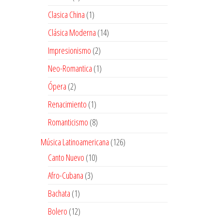
productos
1
Clasica China
1
producto
14
Clásica Moderna
14
productos
2
Impresionismo
2
productos
1
Neo-Romantica
1
producto
2
Ópera
2
productos
1
Renacimiento
1
producto
8
Romanticismo
8
productos
126
Música Latinoamericana
126
productos
10
Canto Nuevo
10
productos
3
Afro-Cubana
3
productos
1
Bachata
1
producto
12
Bolero
12