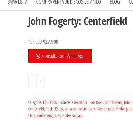
BAJAR LISTA
COMPRA VENTA DE DISCOS DE VINILO
BLOG
C
John Fogerty: Centerfield
El
El
$
31.000
$
27.900
precio
precio
Consultar por WhatsApp
original
actual
era:
es:
$31.000.
$27.900.
-
+
Categoría:
Folk Rock
Etiquetas:
Creedence
,
Folk Rock
,
John Fogerty
,
John F
Centerfield
,
Rock clásico
,
venta online vinilos
,
vinilos de rock
,
Vinilos jap
Chile
,
vinilos originales
,
vinilos santiago