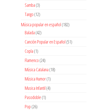
productos
3
Samba
3
productos
12
Tango
12
productos
182
Música popular en español
182
productos
42
Balada
42
productos
51
Canción Popular en Español
51
productos
1
Copla
1
producto
24
Flamenco
24
productos
18
Música Catalana
18
productos
1
Música Humor
1
producto
4
Musica Infantil
4
productos
1
Pasodoble
1
producto
26
Pop
26