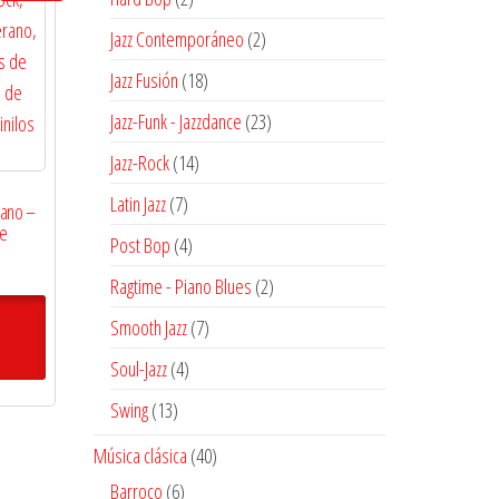
productos
2
Jazz Contemporáneo
2
productos
18
Jazz Fusión
18
productos
23
Jazz-Funk - Jazzdance
23
productos
14
Jazz-Rock
14
productos
7
Latin Jazz
7
rano –
le
productos
4
Post Bop
4
El
productos
2
Ragtime - Piano Blues
2
precio
productos
actual
7
Smooth Jazz
7
es:
productos
4
Soul-Jazz
4
.
$8.000.
productos
13
Swing
13
productos
40
Música clásica
40
productos
6
Barroco
6