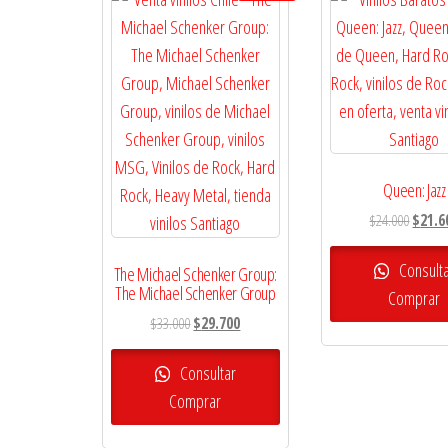
Queen: Jazz
El
$
24.000
$
21.6
precio
origina
Consult
The Michael Schenker Group:
The Michael Schenker Group
era:
Comprar
$24.00
El
El
$
33.000
$
29.700
precio
precio
original
actual
Consultar
era:
es:
Comprar
$33.000.
$29.700.