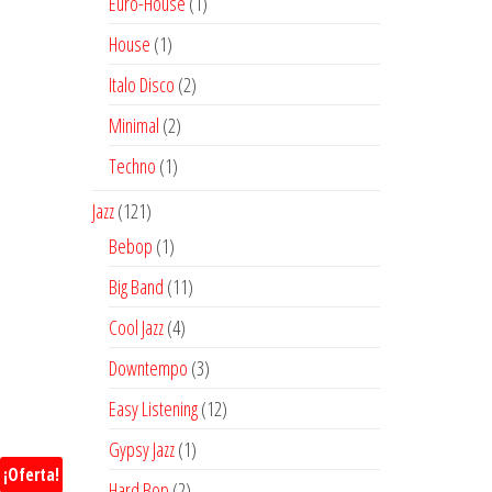
1
Euro-House
1
producto
1
House
1
producto
2
Italo Disco
2
productos
2
Minimal
2
productos
1
Techno
1
producto
121
Jazz
121
productos
1
Bebop
1
producto
11
Big Band
11
productos
4
Cool Jazz
4
productos
3
Downtempo
3
productos
12
Easy Listening
12
productos
1
Gypsy Jazz
1
¡Oferta!
producto
2
Hard Bop
2