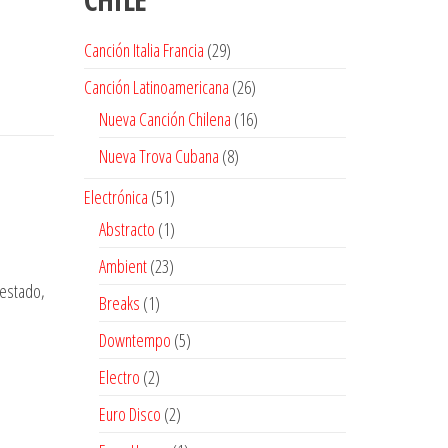
29
Canción Italia Francia
29
productos
26
Canción Latinoamericana
26
productos
16
Nueva Canción Chilena
16
productos
8
Nueva Trova Cubana
8
productos
51
Electrónica
51
productos
1
Abstracto
1
producto
23
Ambient
23
 estado,
productos
1
Breaks
1
producto
5
Downtempo
5
productos
2
Electro
2
productos
2
Euro Disco
2
productos