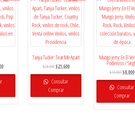
Tanya Tucker: Tear Me Apart
Mungo Jerry: En El Ve
Poderoso / Sing
El
El
El
00
$
24.000
$
21.600
El
$
10.000
$
8.000
precio
precio
precio
precio
l
actual
original
actual
ar
Consultar
original
Consultar
es:
era:
es:
Comprar
era:
Comprar
0.
$21.600.
$24.000.
$21.600.
$10.000