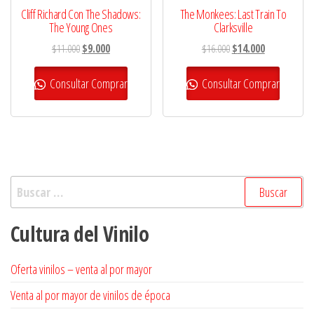
Cliff Richard Con The Shadows:
The Monkees: Last Train To
The Young Ones
Clarksville
El
El
El
El
$
11.000
$
9.000
$
16.000
$
14.000
precio
precio
precio
precio
original
actual
original
actual
Consultar Comprar
Consultar Comprar
era:
es:
era:
es:
$11.000.
$9.000.
$16.000.
$14.000.
Buscar:
Cultura del Vinilo
Oferta vinilos – venta al por mayor
Venta al por mayor de vinilos de época