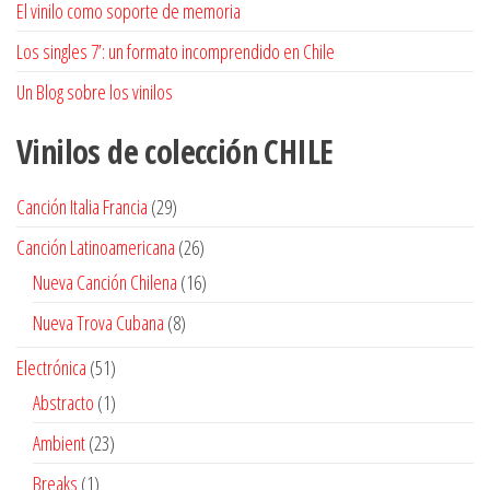
El vinilo como soporte de memoria
Los singles 7’: un formato incomprendido en Chile
Un Blog sobre los vinilos
Vinilos de colección
CHILE
29
Canción Italia Francia
29
productos
26
Canción Latinoamericana
26
productos
16
Nueva Canción Chilena
16
productos
8
Nueva Trova Cubana
8
productos
51
Electrónica
51
productos
1
Abstracto
1
producto
23
Ambient
23
productos
1
Breaks
1