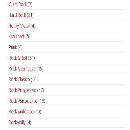
productos
7
Glam Rock
7
productos
31
Hard Rock
31
productos
4
Heavy Metal
4
productos
5
Krautrock
5
productos
4
Punk
4
productos
34
Rock & Roll
34
productos
15
Rock Alternativo
15
productos
46
Rock Clásico
46
productos
47
Rock Progresivo
47
productos
18
Rock Psicodélico
18
productos
10
Rock Sinfónico
10
productos
4
Rockabilly
4
productos