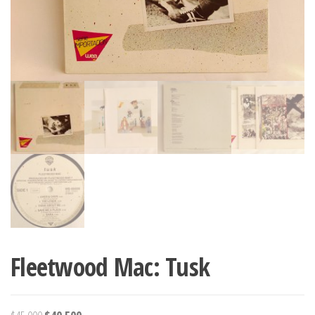
Fleetwood Mac: Tusk
El
El