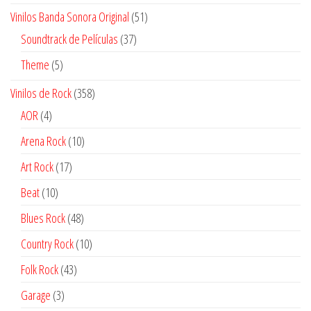
productos
51
Vinilos Banda Sonora Original
51
productos
37
Soundtrack de Películas
37
productos
5
Theme
5
productos
358
Vinilos de Rock
358
productos
4
AOR
4
productos
10
Arena Rock
10
productos
17
Art Rock
17
productos
10
Beat
10
productos
48
Blues Rock
48
productos
10
Country Rock
10
productos
43
Folk Rock
43
productos
3
Garage
3