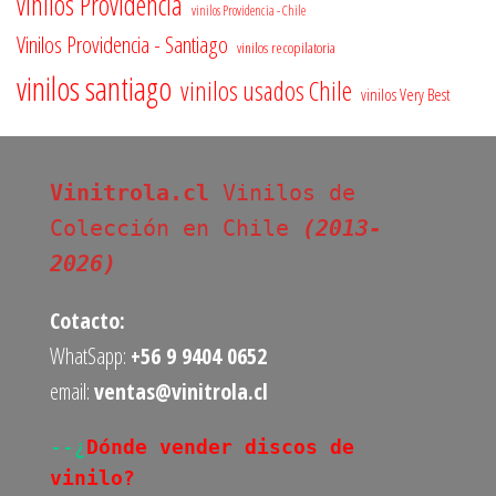
vinilos Providencia
vinilos Providencia - Chile
Vinilos Providencia - Santiago
vinilos recopilatoria
vinilos santiago
vinilos usados Chile
vinilos Very Best
Vinitrola.cl
 Vinilos de 
Colección en Chile 
(2013-
2026)
Cotacto:
WhatSapp:
+56 9 9404 0652
email:
ventas@vinitrola.cl
--¿
Dónde vender discos de 
vinilo?