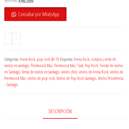
$
45.000
$
40.500
precio
precio
Consultar por WhatsApp
original
actual
era:
es:
$45.000.
$40.500.
-
+
Categorías:
Arena Rock
,
pop-rock 60-70
Etiquetas:
Arena Rock
,
compra y venta de
vinilos en santiago
,
Fleetwood Mac
,
Fleetwood Mac: Tusk
,
Pop Rock
,
Tienda de vinilos
en Santiago
,
Venta de vinilos en santiago
,
vinilos chile
,
vinilos de Arena Rock
,
vinilos de
Fleetwood Mac
,
vinilos de pop rock
,
Vinilos de Pop Rock Santiago
,
Vinilos Providencia
- Santiago
DESCRIPCIÓN