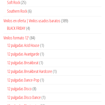
25
Soft Rock
25
productos
6
Southern Rock
6
productos
389
Vinilos en oferta | Vinilos usados baratos
389
productos
4
BLACK FRIDAY
4
productos
84
Vinilos formato 12'
84
productos
1
12 pulgadas Acid House
1
producto
1
12 pulgadas Avantgarde
1
producto
1
12 pulgadas Breakbeat
1
producto
1
12 pulgadas Breakbeat Hardcore
1
producto
1
12 pulgadas Dance-Pop
1
producto
8
12 pulgadas Disco
8
productos
1
12 pulgadas Disco Dance
1
producto