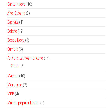
productos
10
Canto Nuevo
10
productos
3
Afro-Cubana
3
productos
1
Bachata
1
producto
12
Bolero
12
productos
9
Bossa Nova
9
productos
6
Cumbia
6
productos
14
Folklore Latinoamericano
14
productos
6
Cueca
6
productos
10
Mambo
10
productos
2
Merengue
2
productos
4
MPB
4
productos
29
Música popular latina
29