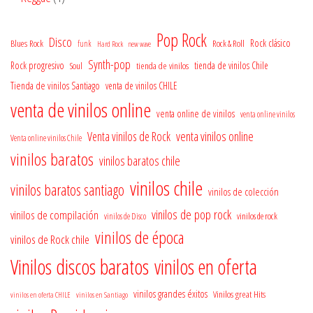
producto
Pop Rock
Disco
Rock clásico
Blues Rock
Rock & Roll
funk
Hard Rock
new wave
Synth-pop
Rock progresivo
tienda de vinilos
tienda de vinilos Chile
Soul
Tienda de vinilos Santiago
venta de vinilos CHILE
venta de vinilos online
venta online de vinilos
venta online vinilos
venta vinilos online
Venta vinilos de Rock
Venta online vinilos Chile
vinilos baratos
vinilos baratos chile
vinilos chile
vinilos baratos santiago
vinilos de colección
vinilos de pop rock
vinilos de compilación
vinilos de rock
vinilos de Disco
vinilos de época
vinilos de Rock chile
Vinilos discos baratos
vinilos en oferta
vinilos grandes éxitos
Vinilos great Hits
vinilos en oferta CHILE
vinilos en Santiago