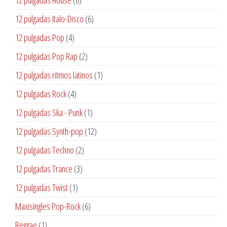
productos
6
12 pulgadas Italo-Disco
6
productos
4
12 pulgadas Pop
4
productos
2
12 pulgadas Pop Rap
2
productos
1
12 pulgadas ritmos latinos
1
producto
4
12 pulgadas Rock
4
productos
1
12 pulgadas Ska - Punk
1
producto
12
12 pulgadas Synth-pop
12
productos
2
12 pulgadas Techno
2
productos
3
12 pulgadas Trance
3
productos
1
12 pulgadas Twist
1
producto
6
Maxisingles Pop-Rock
6
productos
1
Reggae
1