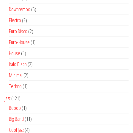
producto
5
Downtempo
5
productos
2
Electro
2
productos
2
Euro Disco
2
productos
1
Euro-House
1
producto
1
House
1
producto
2
Italo Disco
2
productos
2
Minimal
2
productos
1
Techno
1
producto
121
Jazz
121
productos
1
Bebop
1
producto
11
Big Band
11
productos
4
Cool Jazz
4