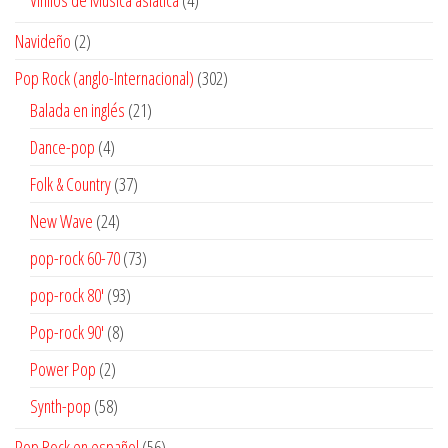
productos
2
Navideño
2
productos
302
Pop Rock (anglo-Internacional)
302
productos
21
Balada en inglés
21
productos
4
Dance-pop
4
productos
37
Folk & Country
37
productos
24
New Wave
24
productos
73
pop-rock 60-70
73
productos
93
pop-rock 80'
93
productos
8
Pop-rock 90'
8
productos
2
Power Pop
2
productos
58
Synth-pop
58
productos
56
Pop Rock en español
56