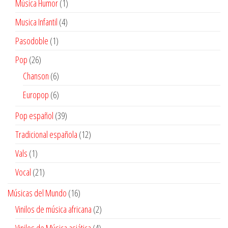
1
Música Humor
1
producto
4
Musica Infantil
4
productos
1
Pasodoble
1
producto
26
Pop
26
productos
6
Chanson
6
productos
6
Europop
6
productos
39
Pop español
39
productos
12
Tradicional española
12
productos
1
Vals
1
producto
21
Vocal
21
productos
16
Músicas del Mundo
16
productos
2
Vinilos de música africana
2
productos
4
Vinilos de Música asiática
4