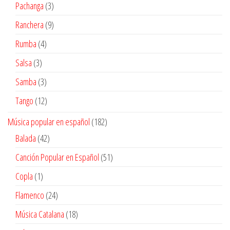
productos
3
Pachanga
3
productos
9
Ranchera
9
productos
4
Rumba
4
productos
3
Salsa
3
productos
3
Samba
3
productos
12
Tango
12
productos
182
Música popular en español
182
productos
42
Balada
42
productos
51
Canción Popular en Español
51
productos
1
Copla
1
producto
24
Flamenco
24
productos
18
Música Catalana
18
productos