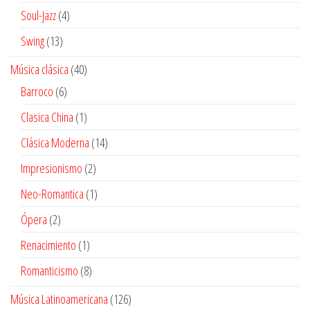
productos
4
Soul-Jazz
4
productos
13
Swing
13
productos
40
Música clásica
40
productos
6
Barroco
6
productos
1
Clasica China
1
producto
14
Clásica Moderna
14
productos
2
Impresionismo
2
productos
1
Neo-Romantica
1
producto
2
Ópera
2
productos
1
Renacimiento
1
producto
8
Romanticismo
8
productos
126
Música Latinoamericana
126