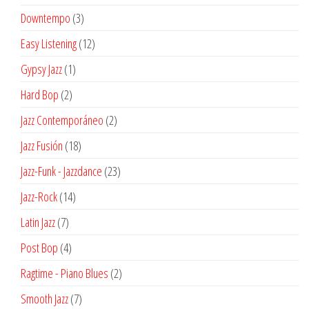
productos
3
Downtempo
3
productos
12
Easy Listening
12
productos
1
Gypsy Jazz
1
producto
2
Hard Bop
2
productos
2
Jazz Contemporáneo
2
productos
18
Jazz Fusión
18
productos
23
Jazz-Funk - Jazzdance
23
productos
14
Jazz-Rock
14
productos
7
Latin Jazz
7
productos
4
Post Bop
4
productos
2
Ragtime - Piano Blues
2
productos
7
Smooth Jazz
7