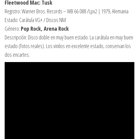
Fleetwood Mac: Tusk
Registro: Warner Bros. Records – WB 66 088 /Lpx2 | 1979, Alemania
Estado: Carátula VG+ / Discos NM
Género:
Pop Rock, Arena Rock
Descripción: Disco doble en muy buen estado. La carátula en muy buen
estado (fotos reales). Los vinilos en excelente estado, conservan los
dos encartes.