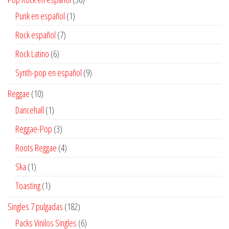
productos
1
Punk en español
1
producto
7
Rock español
7
productos
6
Rock Latino
6
productos
9
Synth-pop en español
9
productos
10
Reggae
10
productos
1
Dancehall
1
producto
3
Reggae-Pop
3
productos
4
Roots Reggae
4
productos
1
Ska
1
producto
1
Toasting
1
producto
182
Singles 7 pulgadas
182
productos
6
Packs Vinilos Singles
6