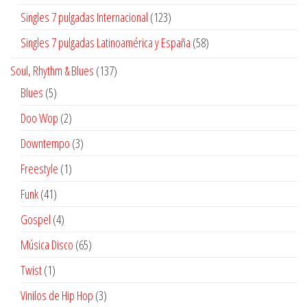
productos
123
Singles 7 pulgadas Internacional
123
productos
58
Singles 7 pulgadas Latinoamérica y España
58
productos
137
Soul, Rhythm & Blues
137
productos
5
Blues
5
productos
2
Doo Wop
2
productos
3
Downtempo
3
productos
1
Freestyle
1
producto
41
Funk
41
productos
4
Gospel
4
productos
65
Música Disco
65
productos
1
Twist
1
producto
3
Vinilos de Hip Hop
3