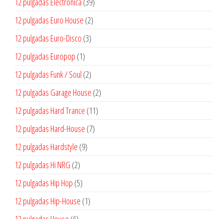
39
12 pulgadas Electronica
39
productos
2
12 pulgadas Euro House
2
productos
3
12 pulgadas Euro-Disco
3
productos
1
12 pulgadas Europop
1
producto
2
12 pulgadas Funk / Soul
2
productos
2
12 pulgadas Garage House
2
productos
11
12 pulgadas Hard Trance
11
productos
7
12 pulgadas Hard-House
7
productos
9
12 pulgadas Hardstyle
9
productos
2
12 pulgadas Hi NRG
2
productos
5
12 pulgadas Hip Hop
5
productos
1
12 pulgadas Hip-House
1
producto
6
12 pulgadas House
6