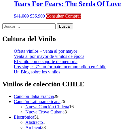
Tears For Fears: The Seeds Of Love
El
El
$
41.000
$
36.900
Consultar Comprar
precio
precio
Buscar:
original
actual
era:
es:
$41.000.
$36.900.
Cultura del Vinilo
Oferta vinilos – venta al por mayor
Venta al por mayor de vinilos de época
El vinilo como soporte de memoria
Los singles 7’: un formato incomprendido en Chile
Un Blog sobre los vinilos
Vinilos de colección
CHILE
29
Canción Italia Francia
29
productos
26
Canción Latinoamericana
26
productos
16
Nueva Canción Chilena
16
8
productos
Nueva Trova Cubana
8
51
productos
Electrónica
51
productos
1
Abstracto
1
producto
23
Ambient
23