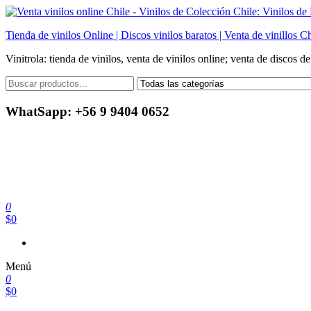
Saltar
al
Tienda de vinilos Online | Discos vinilos baratos | Venta de vinillos Ch
contenido
Vinitrola: tienda de vinilos, venta de vinilos online; venta de discos d
WhatSapp: +56 9 9404 0652
0
$0
Menú
0
$0