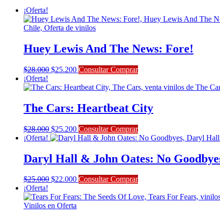
¡Oferta!
Huey Lewis And The News: Fore!
El
El
$
28.000
$
25.200
Consultar Comprar
precio
precio
¡Oferta!
original
actual
era:
es:
$28.000.
$25.200.
The Cars: Heartbeat City
El
El
$
28.000
$
25.200
Consultar Comprar
precio
precio
¡Oferta!
original
actual
era:
es:
Daryl Hall & John Oates: No Goodbye
$28.000.
$25.200.
El
El
$
25.000
$
22.000
Consultar Comprar
precio
precio
¡Oferta!
original
actual
era:
es:
$25.000.
$22.000.