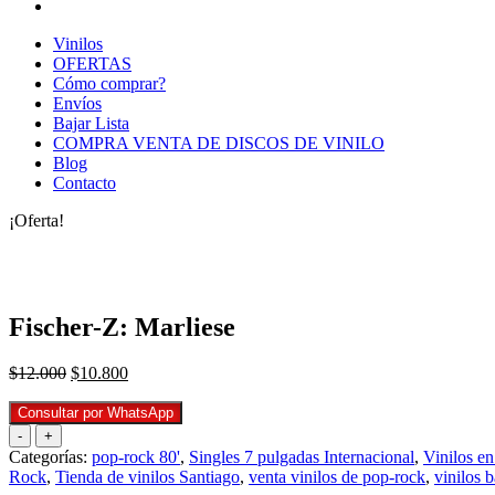
Vinilos
OFERTAS
Cómo comprar?
Envíos
Bajar Lista
COMPRA VENTA DE DISCOS DE VINILO
Blog
Contacto
¡Oferta!
Fischer-Z: Marliese
El
El
$
12.000
$
10.800
precio
precio
original
actual
Consultar por WhatsApp
era:
es:
-
+
$12.000.
$10.800.
Categorías:
pop-rock 80'
,
Singles 7 pulgadas Internacional
,
Vinilos en
Rock
,
Tienda de vinilos Santiago
,
venta vinilos de pop-rock
,
vinilos b