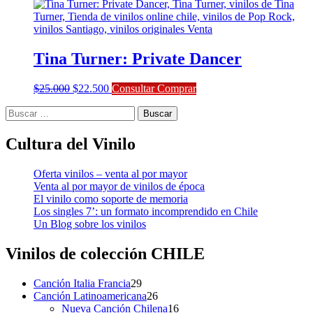
original
actual
era:
es:
$21.000.
$18.900.
Tina Turner: Private Dancer
El
El
$
25.000
$
22.500
Consultar Comprar
precio
precio
Buscar:
original
actual
era:
es:
$25.000.
$22.500.
Cultura del Vinilo
Oferta vinilos – venta al por mayor
Venta al por mayor de vinilos de época
El vinilo como soporte de memoria
Los singles 7’: un formato incomprendido en Chile
Un Blog sobre los vinilos
Vinilos de colección
CHILE
29
Canción Italia Francia
29
productos
26
Canción Latinoamericana
26
productos
16
Nueva Canción Chilena
16