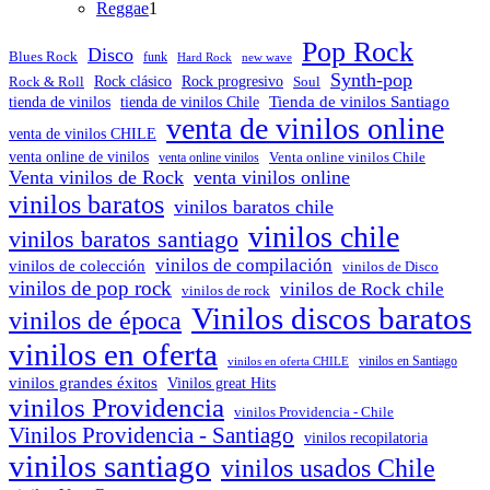
1
productos
Reggae
1
producto
Pop Rock
Disco
Blues Rock
funk
Hard Rock
new wave
Synth-pop
Rock & Roll
Rock clásico
Rock progresivo
Soul
Tienda de vinilos Santiago
tienda de vinilos
tienda de vinilos Chile
venta de vinilos online
venta de vinilos CHILE
venta online de vinilos
venta online vinilos
Venta online vinilos Chile
Venta vinilos de Rock
venta vinilos online
vinilos baratos
vinilos baratos chile
vinilos chile
vinilos baratos santiago
vinilos de compilación
vinilos de colección
vinilos de Disco
vinilos de pop rock
vinilos de Rock chile
vinilos de rock
Vinilos discos baratos
vinilos de época
vinilos en oferta
vinilos en oferta CHILE
vinilos en Santiago
vinilos grandes éxitos
Vinilos great Hits
vinilos Providencia
vinilos Providencia - Chile
Vinilos Providencia - Santiago
vinilos recopilatoria
vinilos santiago
vinilos usados Chile