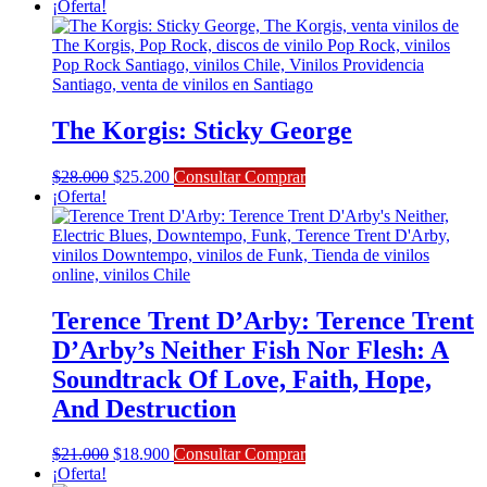
precio
precio
¡Oferta!
original
actual
era:
es:
$28.000.
$25.200.
The Korgis: Sticky George
El
El
$
28.000
$
25.200
Consultar Comprar
precio
precio
¡Oferta!
original
actual
era:
es:
$28.000.
$25.200.
Terence Trent D’Arby: Terence Trent
D’Arby’s Neither Fish Nor Flesh: A
Soundtrack Of Love, Faith, Hope,
And Destruction
El
El
$
21.000
$
18.900
Consultar Comprar
precio
precio
¡Oferta!