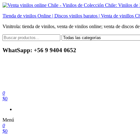
Saltar
al
Tienda de vinilos Online | Discos vinilos baratos | Venta de vinillos Ch
contenido
Vinitrola: tienda de vinilos, venta de vinilos online; venta de discos d
WhatSapp: +56 9 9404 0652
0
$0
Menú
0
$0