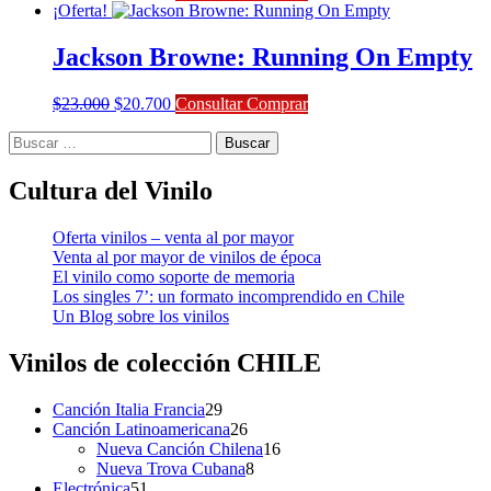
precio
precio
¡Oferta!
original
actual
era:
es:
Jackson Browne: Running On Empty
$25.000.
$22.500.
El
El
$
23.000
$
20.700
Consultar Comprar
precio
precio
Buscar:
original
actual
era:
es:
$23.000.
$20.700.
Cultura del Vinilo
Oferta vinilos – venta al por mayor
Venta al por mayor de vinilos de época
El vinilo como soporte de memoria
Los singles 7’: un formato incomprendido en Chile
Un Blog sobre los vinilos
Vinilos de colección
CHILE
29
Canción Italia Francia
29
productos
26
Canción Latinoamericana
26
productos
16
Nueva Canción Chilena
16
8
productos
Nueva Trova Cubana
8
51
productos
Electrónica
51