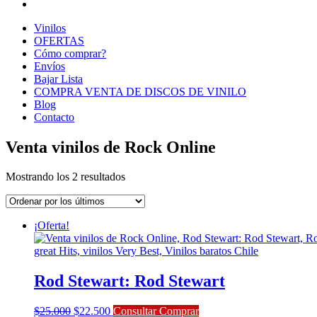
Vinilos
OFERTAS
Cómo comprar?
Envíos
Bajar Lista
COMPRA VENTA DE DISCOS DE VINILO
Blog
Contacto
Venta vinilos de Rock Online
Ordenado
Mostrando los 2 resultados
por
los
últimos
¡Oferta!
Rod Stewart: Rod Stewart
El
El
$
25.000
$
22.500
Consultar Comprar