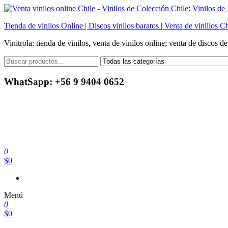
Saltar
al
Tienda de vinilos Online | Discos vinilos baratos | Venta de vinillos Ch
contenido
Vinitrola: tienda de vinilos, venta de vinilos online; venta de discos d
WhatSapp: +56 9 9404 0652
0
$0
Menú
0
$0