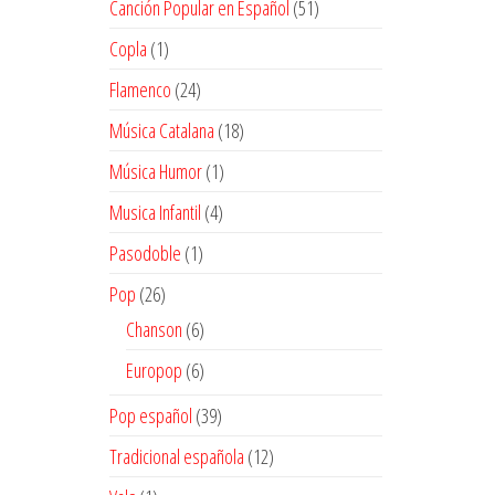
51
Canción Popular en Español
51
productos
1
Copla
1
producto
24
Flamenco
24
productos
18
Música Catalana
18
productos
1
Música Humor
1
producto
4
Musica Infantil
4
productos
1
Pasodoble
1
producto
26
Pop
26
productos
6
Chanson
6
productos
6
Europop
6
productos
39
Pop español
39
productos
12
Tradicional española
12
productos