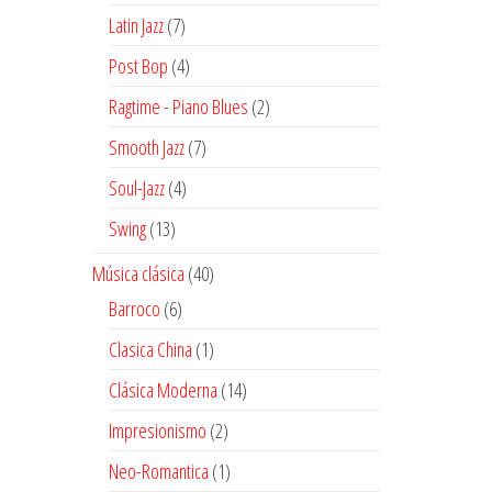
productos
7
Latin Jazz
7
productos
4
Post Bop
4
productos
2
Ragtime - Piano Blues
2
productos
7
Smooth Jazz
7
productos
4
Soul-Jazz
4
productos
13
Swing
13
productos
40
Música clásica
40
productos
6
Barroco
6
productos
1
Clasica China
1
producto
14
Clásica Moderna
14
productos
2
Impresionismo
2
productos
1
Neo-Romantica
1