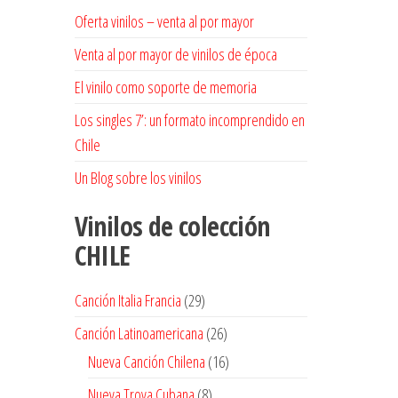
Oferta vinilos – venta al por mayor
Venta al por mayor de vinilos de época
El vinilo como soporte de memoria
Los singles 7’: un formato incomprendido en
Chile
Un Blog sobre los vinilos
Vinilos de colección
CHILE
29
Canción Italia Francia
29
productos
26
Canción Latinoamericana
26
productos
16
Nueva Canción Chilena
16
productos
8
Nueva Trova Cubana
8