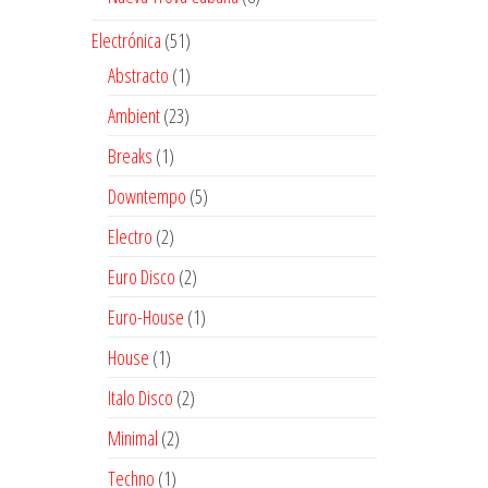
productos
51
Electrónica
51
productos
1
Abstracto
1
producto
23
Ambient
23
productos
1
Breaks
1
producto
5
Downtempo
5
productos
2
Electro
2
productos
2
Euro Disco
2
productos
1
Euro-House
1
producto
1
House
1
producto
2
Italo Disco
2
productos
2
Minimal
2
productos
1
Techno
1