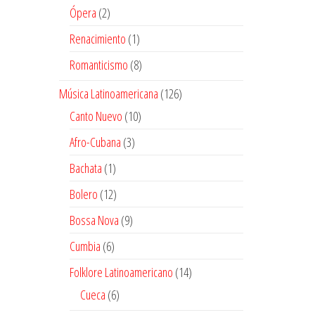
producto
2
Ópera
2
productos
1
Renacimiento
1
producto
8
Romanticismo
8
productos
126
Música Latinoamericana
126
productos
10
Canto Nuevo
10
productos
3
Afro-Cubana
3
productos
1
Bachata
1
producto
12
Bolero
12
productos
9
Bossa Nova
9
productos
6
Cumbia
6
productos
14
Folklore Latinoamericano
14
productos
6
Cueca
6
productos