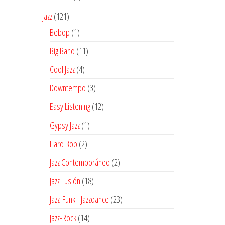
producto
121
Jazz
121
productos
1
Bebop
1
producto
11
Big Band
11
productos
4
Cool Jazz
4
productos
3
Downtempo
3
productos
12
Easy Listening
12
productos
1
Gypsy Jazz
1
producto
2
Hard Bop
2
productos
2
Jazz Contemporáneo
2
productos
18
Jazz Fusión
18
productos
23
Jazz-Funk - Jazzdance
23
productos
14
Jazz-Rock
14