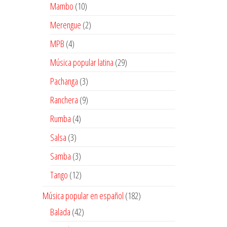
10
Mambo
10
productos
2
Merengue
2
productos
4
MPB
4
productos
29
Música popular latina
29
productos
3
Pachanga
3
productos
9
Ranchera
9
productos
4
Rumba
4
productos
3
Salsa
3
productos
3
Samba
3
productos
12
Tango
12
productos
182
Música popular en español
182
productos
42
Balada
42
productos