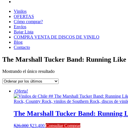
Vinilos
OFERTAS
Cómo comprar?
Envíos
Bajar Lista
COMPRA VENTA DE DISCOS DE VINILO
Blog
Contacto
The Marshall Tucker Band: Running Like
Mostrando el único resultado
¡Oferta!
The Marshall Tucker Band: Running 
El
El
$
26.000
$
23.400
Consultar Comprar