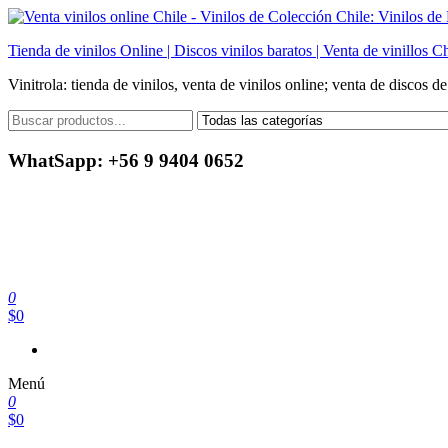
Saltar
al
Tienda de vinilos Online | Discos vinilos baratos | Venta de vinillos Ch
contenido
Vinitrola: tienda de vinilos, venta de vinilos online; venta de discos d
WhatSapp: +56 9 9404 0652
0
$0
Menú
0
$0