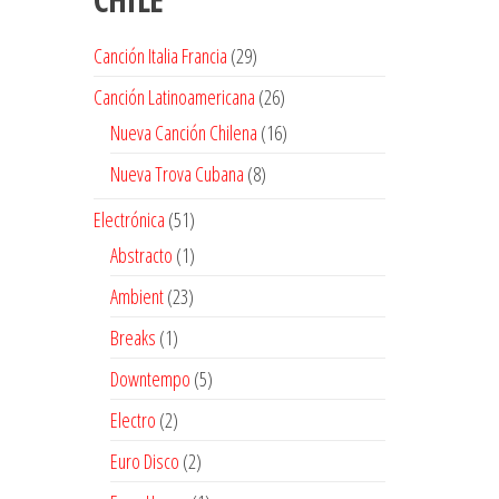
29
Canción Italia Francia
29
productos
26
Canción Latinoamericana
26
productos
16
Nueva Canción Chilena
16
productos
8
Nueva Trova Cubana
8
productos
51
Electrónica
51
productos
1
Abstracto
1
producto
23
Ambient
23
productos
1
Breaks
1
producto
5
Downtempo
5
productos
2
Electro
2
productos
2
Euro Disco
2
productos