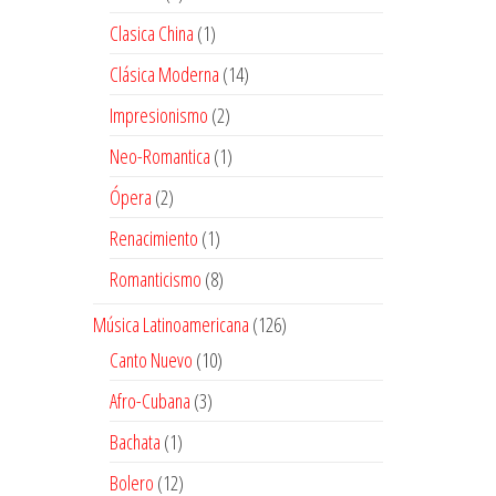
productos
1
Clasica China
1
producto
14
Clásica Moderna
14
productos
2
Impresionismo
2
productos
1
Neo-Romantica
1
producto
2
Ópera
2
productos
1
Renacimiento
1
producto
8
Romanticismo
8
productos
126
Música Latinoamericana
126
productos
10
Canto Nuevo
10
productos
3
Afro-Cubana
3
productos
1
Bachata
1
producto
12
Bolero
12