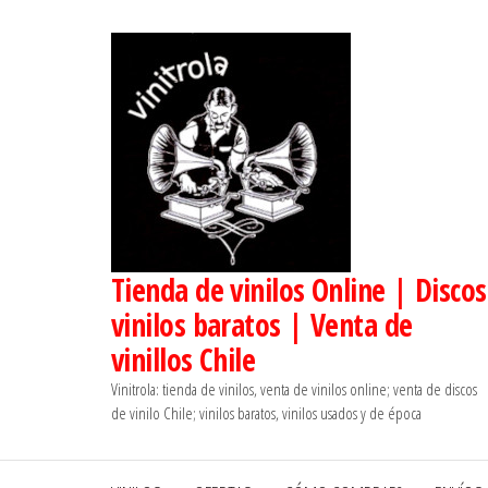
Saltar
al
contenido
Tienda de vinilos Online | Discos
vinilos baratos | Venta de
vinillos Chile
Vinitrola: tienda de vinilos, venta de vinilos online; venta de discos
de vinilo Chile; vinilos baratos, vinilos usados y de época