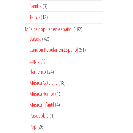
productos
3
Samba
3
productos
12
Tango
12
productos
182
Música popular en español
182
productos
42
Balada
42
productos
51
Canción Popular en Español
51
productos
1
Copla
1
producto
24
Flamenco
24
productos
18
Música Catalana
18
productos
1
Música Humor
1
producto
4
Musica Infantil
4
productos
1
Pasodoble
1
producto
26
Pop
26