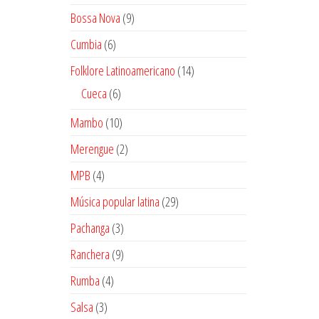
productos
9
Bossa Nova
9
productos
6
Cumbia
6
productos
14
Folklore Latinoamericano
14
productos
6
Cueca
6
productos
10
Mambo
10
productos
2
Merengue
2
productos
4
MPB
4
productos
29
Música popular latina
29
productos
3
Pachanga
3
productos
9
Ranchera
9
productos
4
Rumba
4
productos
3
Salsa
3