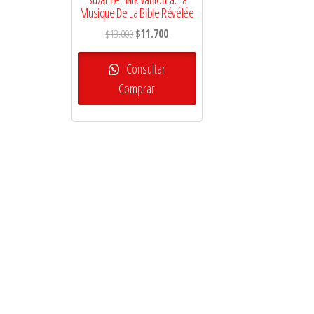
Musique De La Bible Révélée
El
El
$
13.000
$
11.700
precio
precio
original
actual
Consultar
era:
es:
Comprar
$13.000.
$11.700.