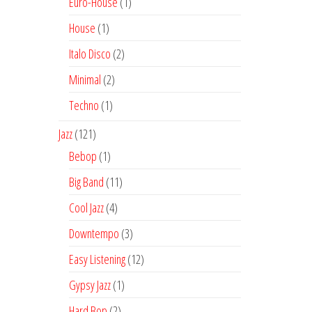
1
Euro-House
1
producto
1
House
1
producto
2
Italo Disco
2
productos
2
Minimal
2
productos
1
Techno
1
producto
121
Jazz
121
productos
1
Bebop
1
producto
11
Big Band
11
productos
4
Cool Jazz
4
productos
3
Downtempo
3
productos
12
Easy Listening
12
productos
1
Gypsy Jazz
1
producto
2
Hard Bop
2