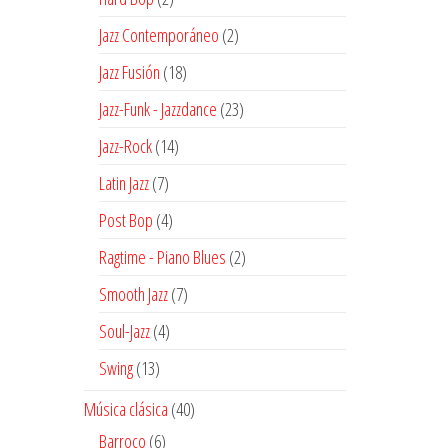
productos
2
Jazz Contemporáneo
2
productos
18
Jazz Fusión
18
productos
23
Jazz-Funk - Jazzdance
23
productos
14
Jazz-Rock
14
productos
7
Latin Jazz
7
productos
4
Post Bop
4
productos
2
Ragtime - Piano Blues
2
productos
7
Smooth Jazz
7
productos
4
Soul-Jazz
4
productos
13
Swing
13
productos
40
Música clásica
40
productos
6
Barroco
6