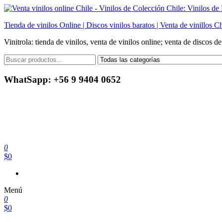
Saltar
al
Tienda de vinilos Online | Discos vinilos baratos | Venta de vinillos Ch
contenido
Vinitrola: tienda de vinilos, venta de vinilos online; venta de discos d
WhatSapp: +56 9 9404 0652
0
$0
Menú
0
$0