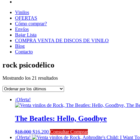
Vinilos
OFERTAS
Cómo comprar?
Envíos
Bajar Lista
COMPRA VENTA DE DISCOS DE VINILO
Blog
Contacto
rock psicodélico
Ordenado
Mostrando los 21 resultados
por
los
últimos
¡Oferta!
The Beatles: Hello, Goodbye
El
El
$
18.000
$
16.200
Consultar Comprar
precio
precio
¡Oferta!