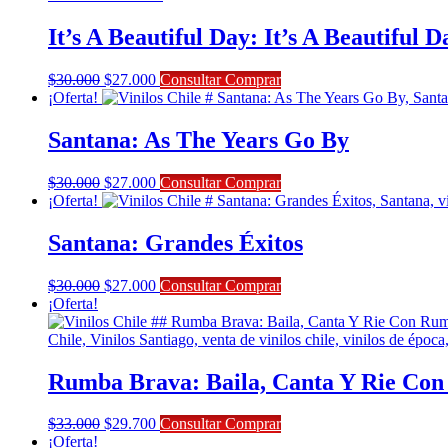
$38.000.
$34.200.
It’s A Beautiful Day: It’s A Beautiful D
El
El
$
30.000
$
27.000
Consultar Comprar
precio
precio
¡Oferta!
original
actual
era:
es:
Santana: As The Years Go By
$30.000.
$27.000.
El
El
$
30.000
$
27.000
Consultar Comprar
precio
precio
¡Oferta!
original
actual
era:
es:
Santana: Grandes Éxitos
$30.000.
$27.000.
El
El
$
30.000
$
27.000
Consultar Comprar
precio
precio
¡Oferta!
original
actual
era:
es:
$30.000.
$27.000.
Rumba Brava: Baila, Canta Y Rie Co
El
El
$
33.000
$
29.700
Consultar Comprar
precio
precio
¡Oferta!