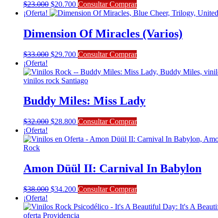
El
El
$
23.000
$
20.700
Consultar Comprar
precio
precio
¡Oferta!
original
actual
era:
es:
Dimension Of Miracles (Varios)
$23.000.
$20.700.
El
El
$
33.000
$
29.700
Consultar Comprar
precio
precio
¡Oferta!
original
actual
era:
es:
$33.000.
$29.700.
Buddy Miles: Miss Lady
El
El
$
32.000
$
28.800
Consultar Comprar
precio
precio
¡Oferta!
original
actual
era:
es:
$32.000.
$28.800.
Amon Düül II: Carnival In Babylon
El
El
$
38.000
$
34.200
Consultar Comprar
precio
precio
¡Oferta!
original
actual
era:
es: