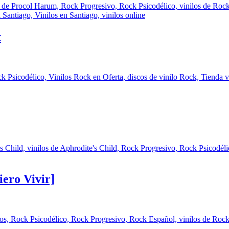
t
iero Vivir]