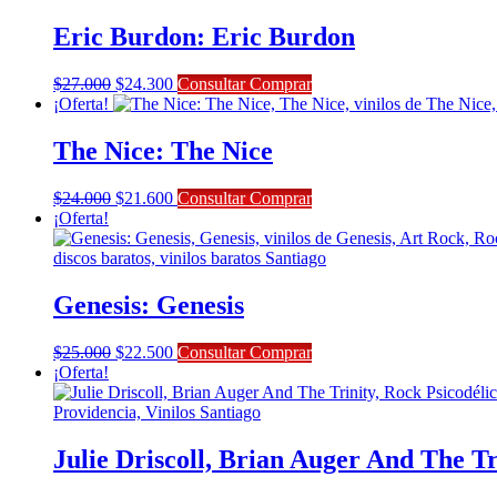
$26.000.
$23.400.
Eric Burdon: Eric Burdon
El
El
$
27.000
$
24.300
Consultar Comprar
precio
precio
¡Oferta!
original
actual
era:
es:
The Nice: The Nice
$27.000.
$24.300.
El
El
$
24.000
$
21.600
Consultar Comprar
precio
precio
¡Oferta!
original
actual
era:
es:
$24.000.
$21.600.
Genesis: Genesis
El
El
$
25.000
$
22.500
Consultar Comprar
precio
precio
¡Oferta!
original
actual
era:
es:
$25.000.
$22.500.
Julie Driscoll, Brian Auger And The Tr