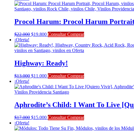
original
actual
era:
es:
$33.000.
$29.700.
Procol Harum: Procol Harum Portrai
El
El
$
22.000
$
19.800
Consultar Comprar
precio
precio
¡Oferta!
original
actual
era:
es:
$22.000.
$19.800.
Highway: Ready!
El
El
$
13.000
$
11.000
Consultar Comprar
precio
precio
¡Oferta!
original
actual
era:
es:
$13.000.
$11.000.
Aphrodite’s Child: I Want To Live [Qu
El
El
$
17.000
$
15.000
Consultar Comprar
precio
precio
¡Oferta!
original
actual
era:
es: