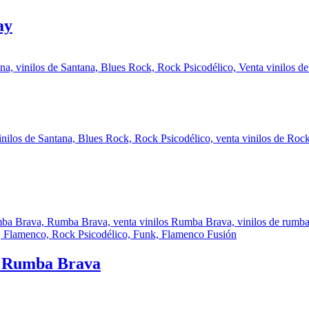
ay
n Rumba Brava