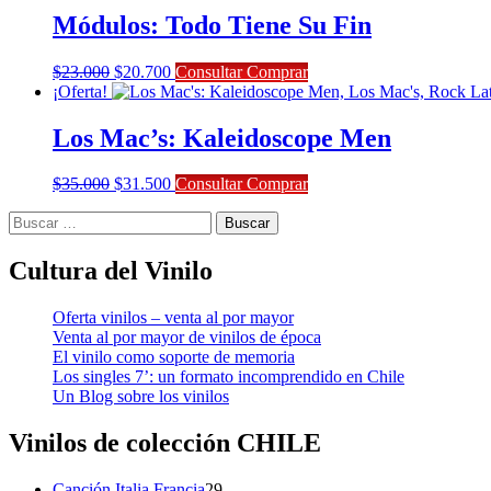
$17.000.
$15.000.
Módulos: Todo Tiene Su Fin
El
El
$
23.000
$
20.700
Consultar Comprar
precio
precio
¡Oferta!
original
actual
era:
es:
Los Mac’s: Kaleidoscope Men
$23.000.
$20.700.
El
El
$
35.000
$
31.500
Consultar Comprar
precio
precio
Buscar:
original
actual
era:
es:
$35.000.
$31.500.
Cultura del Vinilo
Oferta vinilos – venta al por mayor
Venta al por mayor de vinilos de época
El vinilo como soporte de memoria
Los singles 7’: un formato incomprendido en Chile
Un Blog sobre los vinilos
Vinilos de colección
CHILE
29
Canción Italia Francia
29