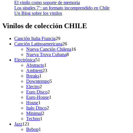
El vinilo como soporte de memoria
Los singles 7’: un formato incomprendido en Chile
Un Blog sobre los vinilos
Vinilos de colección
CHILE
29
Canción Italia Francia
29
productos
26
Canción Latinoamericana
26
productos
16
Nueva Canción Chilena
16
8
productos
Nueva Trova Cubana
8
51
productos
Electrónica
51
productos
1
Abstracto
1
producto
23
Ambient
23
1
productos
Breaks
1
producto
5
Downtempo
5
2
productos
Electro
2
productos
2
Euro Disco
2
productos
1
Euro-House
1
1
producto
House
1
producto
2
Italo Disco
2
2
productos
Minimal
2
1
productos
Techno
1
121
producto
Jazz
121
productos
1
Bebop
1