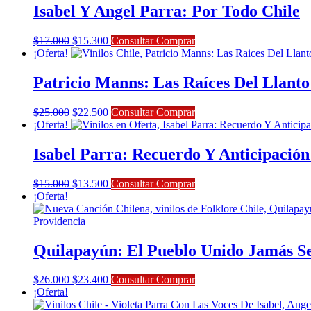
era:
es:
Isabel Y Angel Parra: Por Todo Chile
$50.000.
$45.000.
El
El
$
17.000
$
15.300
Consultar Comprar
precio
precio
¡Oferta!
original
actual
era:
es:
Patricio Manns: Las Raíces Del Llanto 
$17.000.
$15.300.
El
El
$
25.000
$
22.500
Consultar Comprar
precio
precio
¡Oferta!
original
actual
era:
es:
Isabel Parra: Recuerdo Y Anticipación 
$25.000.
$22.500.
El
El
$
15.000
$
13.500
Consultar Comprar
precio
precio
¡Oferta!
original
actual
era:
es:
$15.000.
$13.500.
Quilapayún: El Pueblo Unido Jamás S
El
El
$
26.000
$
23.400
Consultar Comprar
precio
precio
¡Oferta!
original
actual