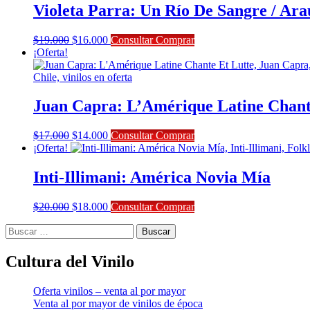
era:
es:
Violeta Parra: Un Río De Sangre / Ar
$19.000.
$17.100.
El
El
$
19.000
$
16.000
Consultar Comprar
precio
precio
¡Oferta!
original
actual
era:
es:
$19.000.
$16.000.
Juan Capra: L’Amérique Latine Chant
El
El
$
17.000
$
14.000
Consultar Comprar
precio
precio
¡Oferta!
original
actual
era:
es:
Inti-Illimani: América Novia Mía
$17.000.
$14.000.
El
El
$
20.000
$
18.000
Consultar Comprar
precio
precio
Buscar:
original
actual
era:
es:
$20.000.
$18.000.
Cultura del Vinilo
Oferta vinilos – venta al por mayor
Venta al por mayor de vinilos de época