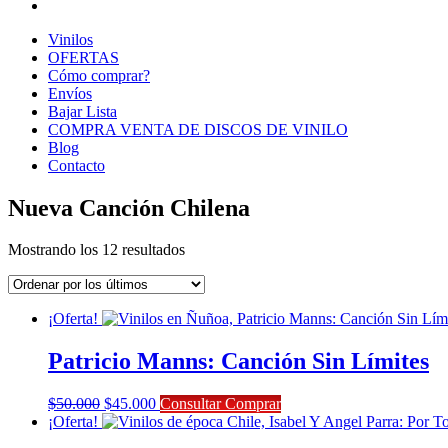
Vinilos
OFERTAS
Cómo comprar?
Envíos
Bajar Lista
COMPRA VENTA DE DISCOS DE VINILO
Blog
Contacto
Nueva Canción Chilena
Ordenado
Mostrando los 12 resultados
por
los
últimos
¡Oferta!
Patricio Manns: Canción Sin Límites
El
El
$
50.000
$
45.000
Consultar Comprar
precio
precio
¡Oferta!
original
actual