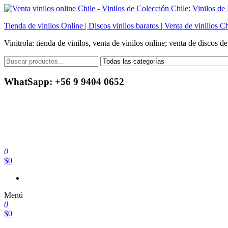
Saltar
al
Tienda de vinilos Online | Discos vinilos baratos | Venta de vinillos Ch
contenido
Vinitrola: tienda de vinilos, venta de vinilos online; venta de discos d
WhatSapp: +56 9 9404 0652
0
$0
Menú
0
$0