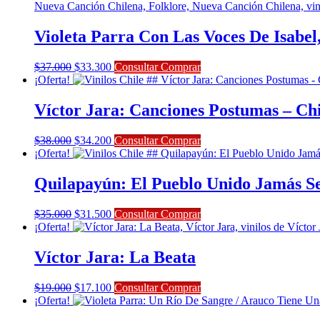
era:
es:
$26.000.
$23.400.
Violeta Parra Con Las Voces De Isabel
El
El
$
37.000
$
33.300
Consultar Comprar
precio
precio
¡Oferta!
original
actual
era:
es:
Víctor Jara: Canciones Postumas – Ch
$37.000.
$33.300.
El
El
$
38.000
$
34.200
Consultar Comprar
precio
precio
¡Oferta!
original
actual
era:
es:
Quilapayún: El Pueblo Unido Jamás S
$38.000.
$34.200.
El
El
$
35.000
$
31.500
Consultar Comprar
precio
precio
¡Oferta!
original
actual
era:
es:
Víctor Jara: La Beata
$35.000.
$31.500.
El
El
$
19.000
$
17.100
Consultar Comprar
precio
precio
¡Oferta!
original
actual