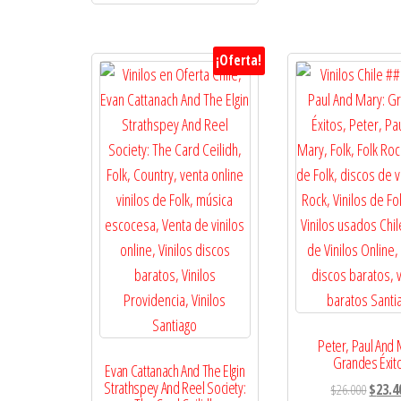
¡Oferta!
Peter, Paul And 
Grandes Éxit
Evan Cattanach And The Elgin
Strathspey And Reel Society:
El
$
26.000
$
23.4