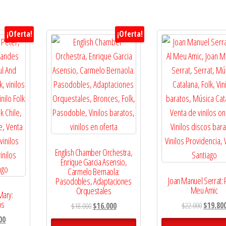
¡Oferta!
¡Oferta!
English Chamber Orchestra,
Enrique Garcia Asensio,
Carmelo Bernaola:
Joan Manuel Serrat: 
Pasodobles, Adaptaciones
Meu Amic
Orquestales
Mary:
os
El
El
El
$
22.000
$
19.80
$
18.000
$
16.000
precio
precio
precio
El
00