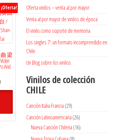
Oferta vinilos – venta al por mayor
¡Oferta!
Venta al por mayor de vinilos de época
El vinilo como soporte de memoria
Los singles 7’: un formato incomprendido en
Chile
曲 梁
olin
Un Blog sobre los vinilos
Po And
Vinilos de colección
El
0
CHILE
precio
actual
es:
29
Canción Italia Francia
29
$18.000.
productos
26
Canción Latinoamericana
26
productos
16
Nueva Canción Chilena
16
productos
8
Nueva Trova Cubana
8