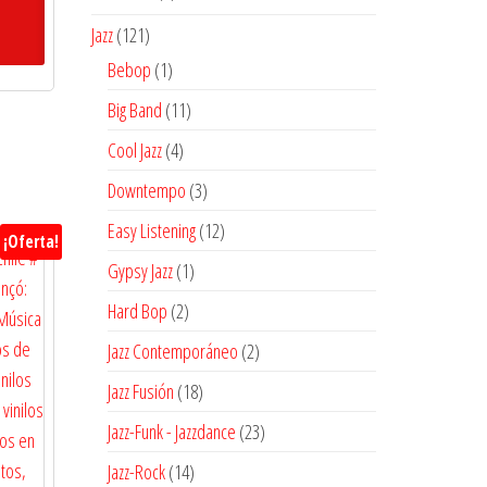
actual
producto
121
es:
Jazz
121
$19.800.
productos
1
Bebop
1
producto
11
Big Band
11
productos
4
Cool Jazz
4
productos
3
Downtempo
3
productos
12
Easy Listening
12
¡Oferta!
productos
1
Gypsy Jazz
1
producto
2
Hard Bop
2
productos
2
Jazz Contemporáneo
2
productos
18
Jazz Fusión
18
productos
23
Jazz-Funk - Jazzdance
23
productos
14
Jazz-Rock
14