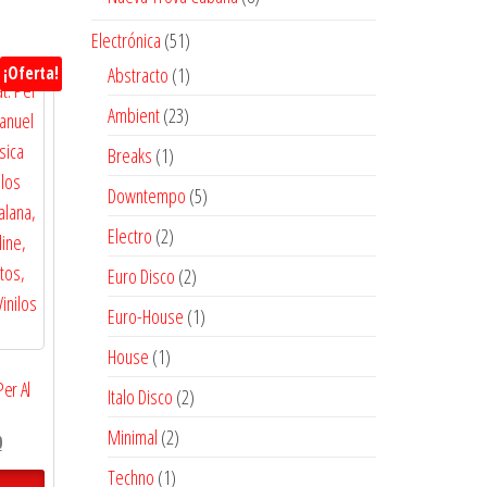
productos
51
Electrónica
51
productos
1
¡Oferta!
Abstracto
1
producto
23
Ambient
23
productos
1
Breaks
1
producto
5
Downtempo
5
productos
2
Electro
2
productos
2
Euro Disco
2
productos
1
Euro-House
1
producto
1
House
1
producto
Per Al
2
Italo Disco
2
productos
2
Minimal
2
El
0
productos
precio
1
Techno
1