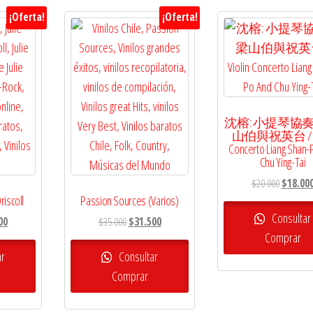
¡Oferta!
¡Oferta!
沈榕: 小提琴協奏
山伯與祝英台 / Vi
Concerto Liang Shan-
Chu Ying-Tai
El
$
20.000
$
18.00
Driscoll
Passion Sources (Varios)
precio
original
Consultar
El
El
El
00
$
35.000
$
31.500
era:
Comprar
precio
precio
precio
$20.000.
l
actual
original
actual
ar
Consultar
es:
era:
es:
Comprar
0.
$21.600.
$35.000.
$31.500.