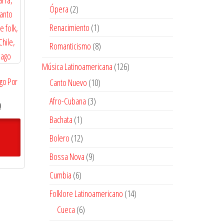
producto
2
Ópera
2
productos
1
Renacimiento
1
producto
8
Romanticismo
8
productos
126
Música Latinoamericana
126
productos
ngo Por
10
Canto Nuevo
10
productos
3
Afro-Cubana
3
El
0
productos
precio
1
Bachata
1
actual
producto
12
Bolero
12
es:
productos
$18.900.
9
Bossa Nova
9
productos
6
Cumbia
6
productos
14
Folklore Latinoamericano
14
productos
6
Cueca
6
productos