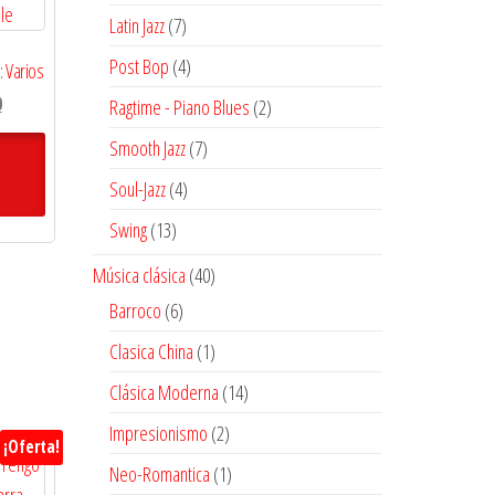
productos
7
Latin Jazz
7
productos
4
Post Bop
4
: Varios
productos
El
2
0
Ragtime - Piano Blues
2
precio
productos
7
Smooth Jazz
7
actual
productos
es:
4
Soul-Jazz
4
$12.000.
productos
13
Swing
13
productos
40
Música clásica
40
productos
6
Barroco
6
productos
1
Clasica China
1
producto
14
Clásica Moderna
14
productos
2
Impresionismo
2
¡Oferta!
productos
1
Neo-Romantica
1