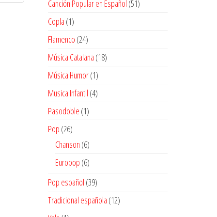
51
Canción Popular en Español
51
productos
1
Copla
1
producto
24
Flamenco
24
productos
18
Música Catalana
18
productos
1
Música Humor
1
producto
4
Musica Infantil
4
productos
1
Pasodoble
1
producto
26
Pop
26
productos
6
Chanson
6
productos
6
Europop
6
productos
39
Pop español
39
productos
12
Tradicional española
12
productos