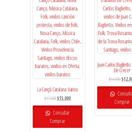
Juan Carlos Baglietto
De Crecer
El
$
14.000
$
12.0
precio
La Cançó Catalana: Varios
origina
Consult
El
El
$
17.000
$
15.000
era:
Comprar
precio
precio
$14.00
original
actual
Consultar
era:
es:
Comprar
$17.000.
$15.000.