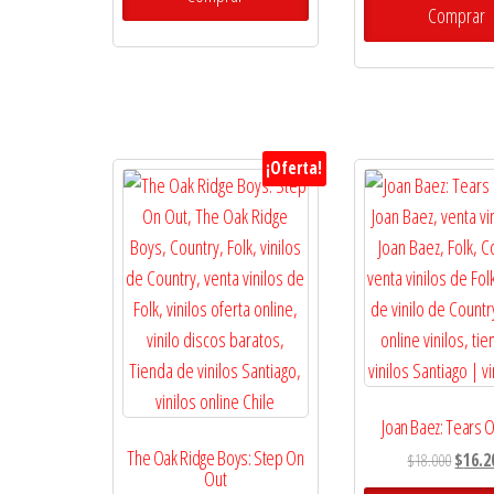
era:
Comprar
$19.000.
$17.100.
$25.00
¡Oferta!
Joan Baez: Tears 
The Oak Ridge Boys: Step On
El
$
18.000
$
16.2
Out
precio