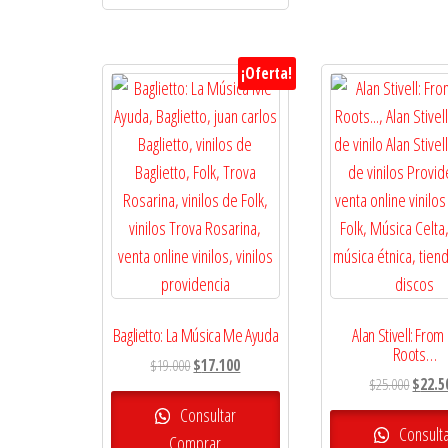
¡Oferta!
Baglietto: La Música Me Ayuda
Alan Stivell: From 
Roots…
El
El
$
19.000
$
17.100
El
$
25.000
$
22.5
precio
precio
precio
original
actual
Consultar
origina
Consult
era:
es:
Comprar