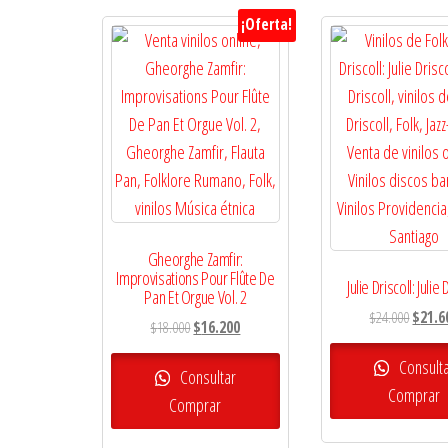
por
¡Oferta!
los
últimos
Gheorghe Zamfir:
Improvisations Pour Flûte De
Julie Driscoll: Julie 
Pan Et Orgue Vol. 2
El
$
24.000
$
21.6
El
El
$
18.000
$
16.200
precio
precio
precio
origina
Consult
original
actual
Consultar
era:
Comprar
era:
es:
Comprar
$24.00
$18.000.
$16.200.