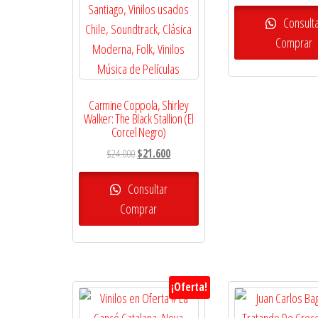
precio
origina
Consult
era:
Comprar
$28.00
Carmine Coppola, Shirley
Walker: The Black Stallion (El
Corcel Negro)
El
El
$
24.000
$
21.600
precio
precio
original
actual
Consultar
era:
es:
Comprar
$24.000.
$21.600.
¡Oferta!