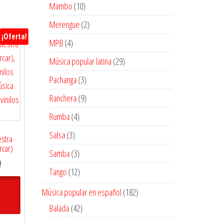
10
Mambo
10
productos
2
Merengue
2
¡Oferta!
productos
4
MPB
4
productos
29
Música popular latina
29
productos
3
Pachanga
3
productos
9
Ranchera
9
productos
4
Rumba
4
productos
3
Salsa
3
estra
productos
rcar)
3
Samba
3
El
0
productos
12
Tango
12
precio
productos
actual
182
Música popular en español
182
es:
productos
42
Balada
42
$20.700.
productos