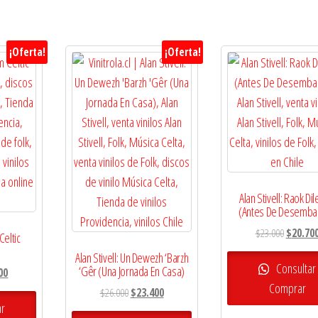
¡Oferta!
¡Oferta!
Alan Stivell: Raok Dil
(Antes De Desemba
El
$
23.000
$
20.70
Celtic
precio
Alan Stivell: Un Dewezh ‘Barzh
original
Consultar
‘Gêr (Una Jornada En Casa)
El
00
era:
Comprar
precio
El
El
$
26.000
$
23.400
$23.000.
l
actual
ar
precio
precio