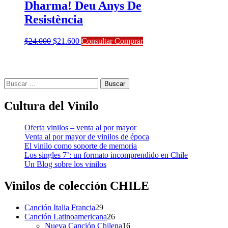
Dharma! Deu Anys De
Resistència
El
El
$
24.000
$
21.600
Consultar Comprar
precio
precio
original
actual
era:
es:
$24.000.
$21.600.
Buscar:
Cultura del Vinilo
Oferta vinilos – venta al por mayor
Venta al por mayor de vinilos de época
El vinilo como soporte de memoria
Los singles 7’: un formato incomprendido en Chile
Un Blog sobre los vinilos
Vinilos de colección
CHILE
29
Canción Italia Francia
29
productos
26
Canción Latinoamericana
26
productos
16
Nueva Canción Chilena
16