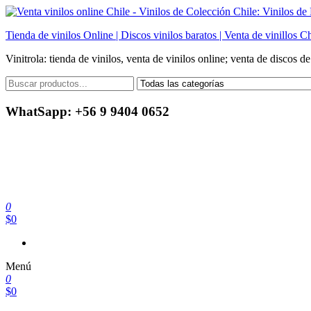
Saltar
al
Tienda de vinilos Online | Discos vinilos baratos | Venta de vinillos Ch
contenido
Vinitrola: tienda de vinilos, venta de vinilos online; venta de discos d
WhatSapp: +56 9 9404 0652
0
$0
Menú
0
$0