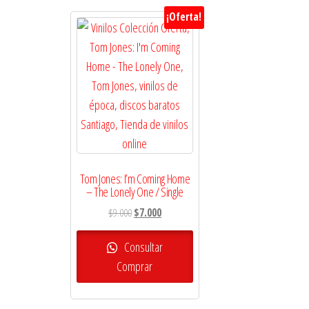
¡Oferta!
Tom Jones: I’m Coming Home
– The Lonely One / Single
El
El
$
9.000
$
7.000
precio
precio
original
actual
Consultar
era:
es:
Comprar
$9.000.
$7.000.