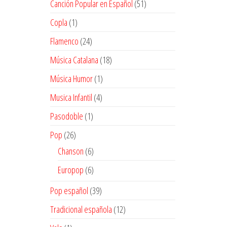
51
Canción Popular en Español
51
productos
1
Copla
1
producto
24
Flamenco
24
productos
18
Música Catalana
18
productos
1
Música Humor
1
producto
4
Musica Infantil
4
productos
1
Pasodoble
1
producto
26
Pop
26
productos
6
Chanson
6
productos
6
Europop
6
productos
39
Pop español
39
productos
12
Tradicional española
12
productos