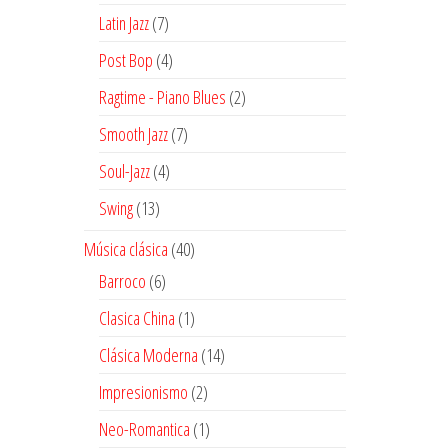
productos
7
Latin Jazz
7
productos
4
Post Bop
4
productos
2
Ragtime - Piano Blues
2
productos
7
Smooth Jazz
7
productos
4
Soul-Jazz
4
productos
13
Swing
13
productos
40
Música clásica
40
productos
6
Barroco
6
productos
1
Clasica China
1
producto
14
Clásica Moderna
14
productos
2
Impresionismo
2
productos
1
Neo-Romantica
1