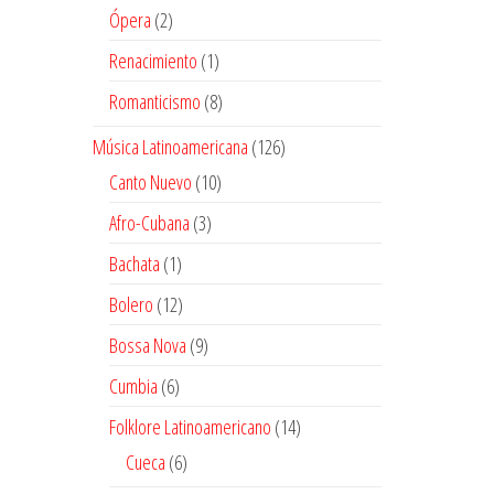
producto
2
Ópera
2
productos
1
Renacimiento
1
producto
8
Romanticismo
8
productos
126
Música Latinoamericana
126
productos
10
Canto Nuevo
10
productos
3
Afro-Cubana
3
productos
1
Bachata
1
producto
12
Bolero
12
productos
9
Bossa Nova
9
productos
6
Cumbia
6
productos
14
Folklore Latinoamericano
14
productos
6
Cueca
6
productos