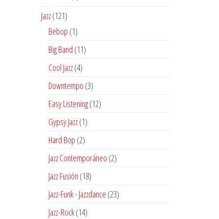
producto
121
Jazz
121
productos
1
Bebop
1
producto
11
Big Band
11
productos
4
Cool Jazz
4
productos
3
Downtempo
3
productos
12
Easy Listening
12
productos
1
Gypsy Jazz
1
producto
2
Hard Bop
2
productos
2
Jazz Contemporáneo
2
productos
18
Jazz Fusión
18
productos
23
Jazz-Funk - Jazzdance
23
productos
14
Jazz-Rock
14