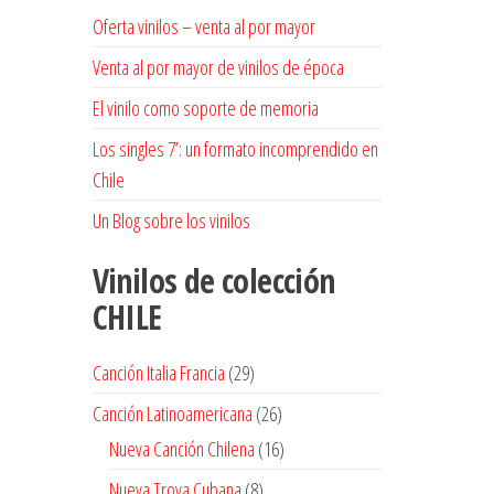
Oferta vinilos – venta al por mayor
Venta al por mayor de vinilos de época
El vinilo como soporte de memoria
Los singles 7’: un formato incomprendido en
Chile
Un Blog sobre los vinilos
Vinilos de colección
CHILE
29
Canción Italia Francia
29
productos
26
Canción Latinoamericana
26
productos
16
Nueva Canción Chilena
16
productos
8
Nueva Trova Cubana
8