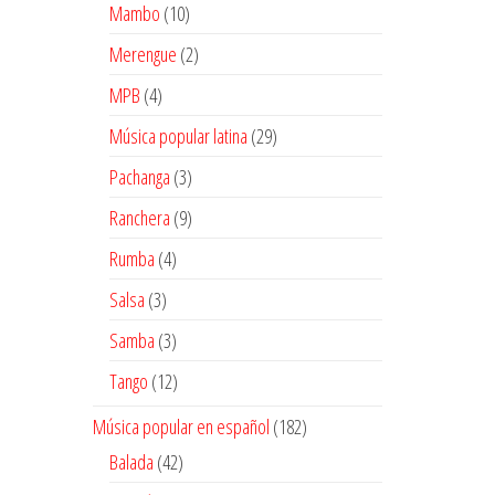
10
Mambo
10
productos
2
Merengue
2
productos
4
MPB
4
productos
29
Música popular latina
29
productos
3
Pachanga
3
productos
9
Ranchera
9
productos
4
Rumba
4
productos
3
Salsa
3
productos
3
Samba
3
productos
12
Tango
12
productos
182
Música popular en español
182
productos
42
Balada
42
productos