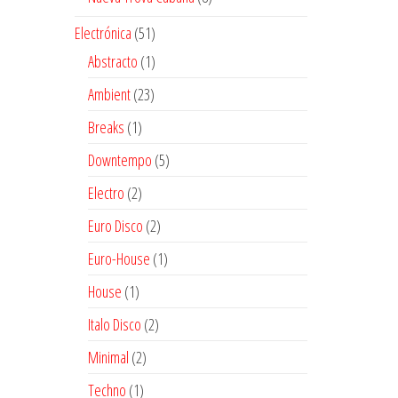
productos
51
Electrónica
51
productos
1
Abstracto
1
producto
23
Ambient
23
productos
1
Breaks
1
producto
5
Downtempo
5
productos
2
Electro
2
productos
2
Euro Disco
2
productos
1
Euro-House
1
producto
1
House
1
producto
2
Italo Disco
2
productos
2
Minimal
2
productos
1
Techno
1