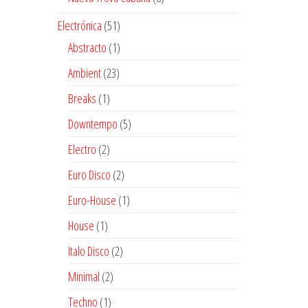
productos
51
Electrónica
51
productos
1
Abstracto
1
producto
23
Ambient
23
productos
1
Breaks
1
producto
5
Downtempo
5
productos
2
Electro
2
productos
2
Euro Disco
2
productos
1
Euro-House
1
producto
1
House
1
producto
2
Italo Disco
2
productos
2
Minimal
2
productos
1
Techno
1