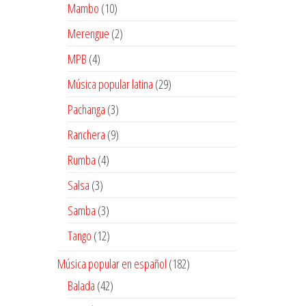
10
Mambo
10
productos
2
Merengue
2
productos
4
MPB
4
productos
29
Música popular latina
29
productos
3
Pachanga
3
productos
9
Ranchera
9
productos
4
Rumba
4
productos
3
Salsa
3
productos
3
Samba
3
productos
12
Tango
12
productos
182
Música popular en español
182
productos
42
Balada
42
productos