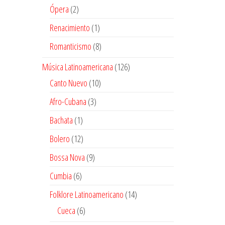
producto
2
Ópera
2
productos
1
Renacimiento
1
producto
8
Romanticismo
8
productos
126
Música Latinoamericana
126
productos
10
Canto Nuevo
10
productos
3
Afro-Cubana
3
productos
1
Bachata
1
producto
12
Bolero
12
productos
9
Bossa Nova
9
productos
6
Cumbia
6
productos
14
Folklore Latinoamericano
14
productos
6
Cueca
6
productos