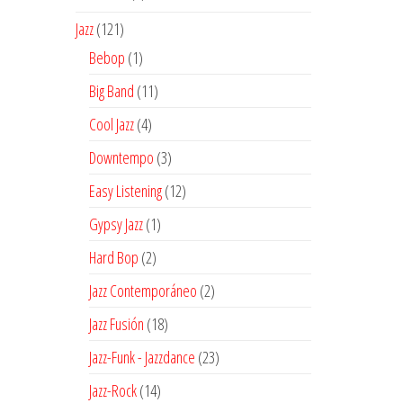
producto
121
Jazz
121
productos
1
Bebop
1
producto
11
Big Band
11
productos
4
Cool Jazz
4
productos
3
Downtempo
3
productos
12
Easy Listening
12
productos
1
Gypsy Jazz
1
producto
2
Hard Bop
2
productos
2
Jazz Contemporáneo
2
productos
18
Jazz Fusión
18
productos
23
Jazz-Funk - Jazzdance
23
productos
14
Jazz-Rock
14