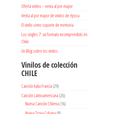
Oferta vinilos – venta al por mayor
Venta al por mayor de vinilos de época
El vinilo como soporte de memoria
Los singles 7’: un formato incomprendido en
Chile
Un Blog sobre los vinilos
Vinilos de colección
CHILE
29
Canción Italia Francia
29
productos
26
Canción Latinoamericana
26
productos
16
Nueva Canción Chilena
16
productos
8
Nueva Trova Cubana
8