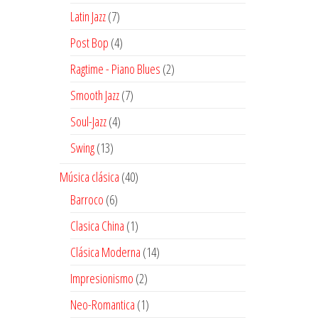
productos
7
Latin Jazz
7
productos
4
Post Bop
4
productos
2
Ragtime - Piano Blues
2
productos
7
Smooth Jazz
7
productos
4
Soul-Jazz
4
productos
13
Swing
13
productos
40
Música clásica
40
productos
6
Barroco
6
productos
1
Clasica China
1
producto
14
Clásica Moderna
14
productos
2
Impresionismo
2
productos
1
Neo-Romantica
1