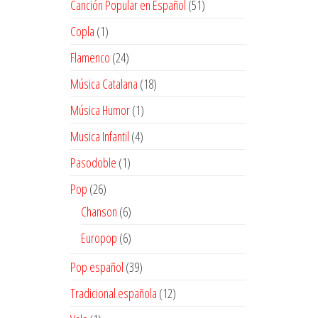
51
Canción Popular en Español
51
productos
1
Copla
1
producto
24
Flamenco
24
productos
18
Música Catalana
18
productos
1
Música Humor
1
producto
4
Musica Infantil
4
productos
1
Pasodoble
1
producto
26
Pop
26
productos
6
Chanson
6
productos
6
Europop
6
productos
39
Pop español
39
productos
12
Tradicional española
12
productos