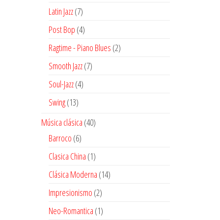
productos
7
Latin Jazz
7
productos
4
Post Bop
4
productos
2
Ragtime - Piano Blues
2
productos
7
Smooth Jazz
7
productos
4
Soul-Jazz
4
productos
13
Swing
13
productos
40
Música clásica
40
productos
6
Barroco
6
productos
1
Clasica China
1
producto
14
Clásica Moderna
14
productos
2
Impresionismo
2
productos
1
Neo-Romantica
1