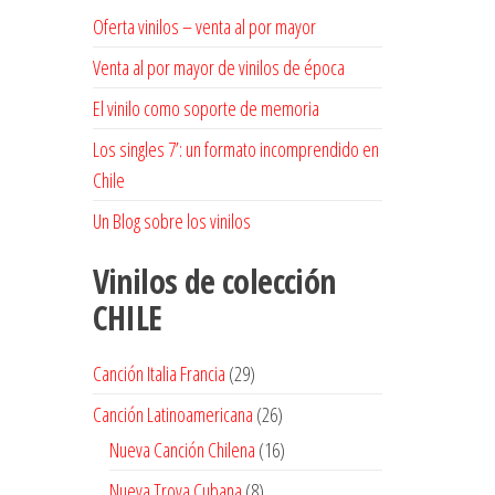
Oferta vinilos – venta al por mayor
Venta al por mayor de vinilos de época
El vinilo como soporte de memoria
Los singles 7’: un formato incomprendido en
Chile
Un Blog sobre los vinilos
Vinilos de colección
CHILE
29
Canción Italia Francia
29
productos
26
Canción Latinoamericana
26
productos
16
Nueva Canción Chilena
16
productos
8
Nueva Trova Cubana
8