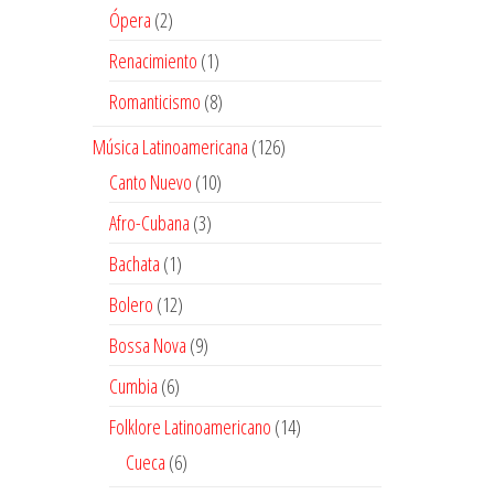
producto
2
Ópera
2
productos
1
Renacimiento
1
producto
8
Romanticismo
8
productos
126
Música Latinoamericana
126
productos
10
Canto Nuevo
10
productos
3
Afro-Cubana
3
productos
1
Bachata
1
producto
12
Bolero
12
productos
9
Bossa Nova
9
productos
6
Cumbia
6
productos
14
Folklore Latinoamericano
14
productos
6
Cueca
6
productos