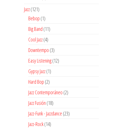
producto
121
Jazz
121
productos
1
Bebop
1
producto
11
Big Band
11
productos
4
Cool Jazz
4
productos
3
Downtempo
3
productos
12
Easy Listening
12
productos
1
Gypsy Jazz
1
producto
2
Hard Bop
2
productos
2
Jazz Contemporáneo
2
productos
18
Jazz Fusión
18
productos
23
Jazz-Funk - Jazzdance
23
productos
14
Jazz-Rock
14