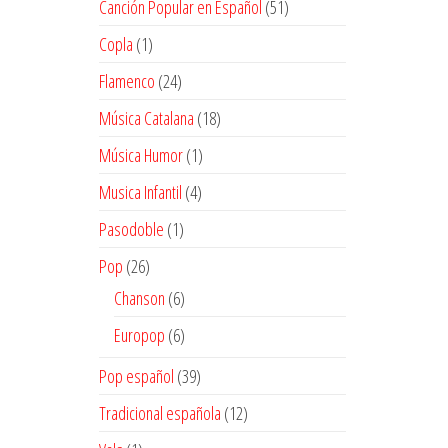
51
Canción Popular en Español
51
productos
1
Copla
1
producto
24
Flamenco
24
productos
18
Música Catalana
18
productos
1
Música Humor
1
producto
4
Musica Infantil
4
productos
1
Pasodoble
1
producto
26
Pop
26
productos
6
Chanson
6
productos
6
Europop
6
productos
39
Pop español
39
productos
12
Tradicional española
12
productos