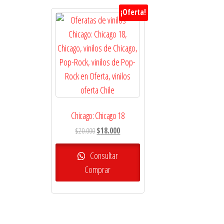
¡Oferta!
Chicago: Chicago 18
El
El
$
20.000
$
18.000
precio
precio
original
actual
Consultar
era:
es:
Comprar
$20.000.
$18.000.