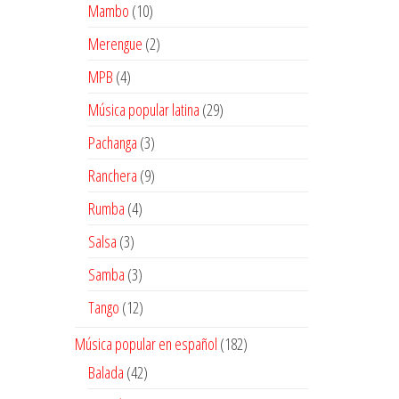
10
Mambo
10
productos
2
Merengue
2
productos
4
MPB
4
productos
29
Música popular latina
29
productos
3
Pachanga
3
productos
9
Ranchera
9
productos
4
Rumba
4
productos
3
Salsa
3
productos
3
Samba
3
productos
12
Tango
12
productos
182
Música popular en español
182
productos
42
Balada
42
productos