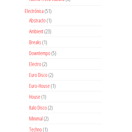
productos
51
Electrónica
51
productos
1
Abstracto
1
producto
23
Ambient
23
productos
1
Breaks
1
producto
5
Downtempo
5
productos
2
Electro
2
productos
2
Euro Disco
2
productos
1
Euro-House
1
producto
1
House
1
producto
2
Italo Disco
2
productos
2
Minimal
2
productos
1
Techno
1