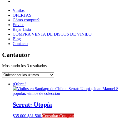
Vinilos
OFERTAS
Cómo comprar?
Envíos
Bajar Lista
COMPRA VENTA DE DISCOS DE VINILO
Blog
Contacto
Cantautor
Ordenado
Mostrando los 3 resultados
por
los
últimos
¡Oferta!
Serrat: Utopía
El
El
$
35.000
$
31.500
Consultar Comprar