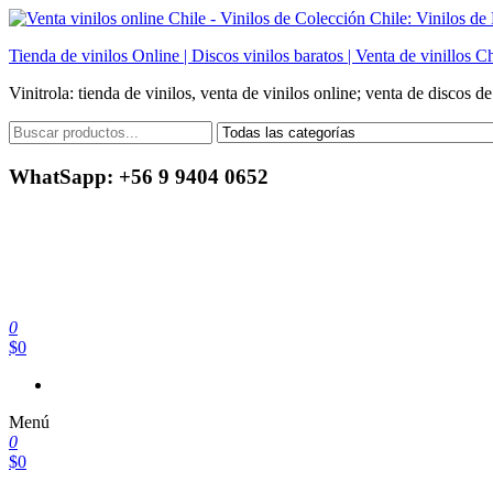
Saltar
al
Tienda de vinilos Online | Discos vinilos baratos | Venta de vinillos Ch
contenido
Vinitrola: tienda de vinilos, venta de vinilos online; venta de discos d
WhatSapp: +56 9 9404 0652
0
$0
Menú
0
$0