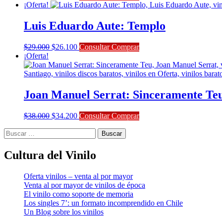
precio
precio
¡Oferta!
original
actual
era:
es:
Luis Eduardo Aute: Templo
$35.000.
$31.500.
El
El
$
29.000
$
26.100
Consultar Comprar
precio
precio
¡Oferta!
original
actual
era:
es:
$29.000.
$26.100.
Joan Manuel Serrat: Sinceramente Te
El
El
$
38.000
$
34.200
Consultar Comprar
precio
precio
Buscar:
original
actual
era:
es:
$38.000.
$34.200.
Cultura del Vinilo
Oferta vinilos – venta al por mayor
Venta al por mayor de vinilos de época
El vinilo como soporte de memoria
Los singles 7’: un formato incomprendido en Chile
Un Blog sobre los vinilos