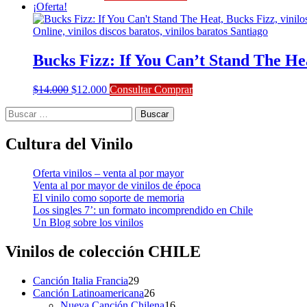
precio
precio
¡Oferta!
original
actual
era:
es:
$11.000.
$9.900.
Bucks Fizz: If You Can’t Stand The He
El
El
$
14.000
$
12.000
Consultar Comprar
precio
precio
Buscar:
original
actual
era:
es:
$14.000.
$12.000.
Cultura del Vinilo
Oferta vinilos – venta al por mayor
Venta al por mayor de vinilos de época
El vinilo como soporte de memoria
Los singles 7’: un formato incomprendido en Chile
Un Blog sobre los vinilos
Vinilos de colección
CHILE
29
Canción Italia Francia
29
productos
26
Canción Latinoamericana
26
productos
16
Nueva Canción Chilena
16