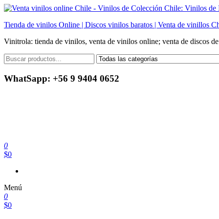
Saltar
al
Tienda de vinilos Online | Discos vinilos baratos | Venta de vinillos Ch
contenido
Vinitrola: tienda de vinilos, venta de vinilos online; venta de discos d
WhatSapp: +56 9 9404 0652
0
$0
Menú
0
$0