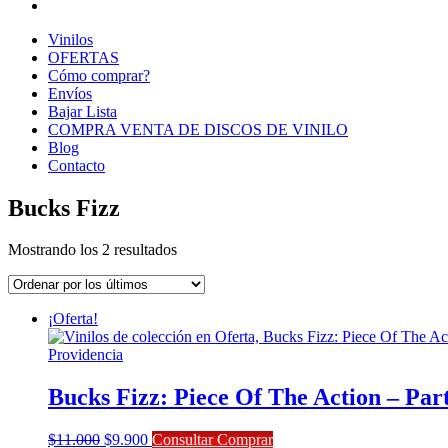
Vinilos
OFERTAS
Cómo comprar?
Envíos
Bajar Lista
COMPRA VENTA DE DISCOS DE VINILO
Blog
Contacto
Bucks Fizz
Ordenado
Mostrando los 2 resultados
por
los
últimos
¡Oferta!
Bucks Fizz: Piece Of The Action – Part
El
El
$
11.000
$
9.900
Consultar Comprar