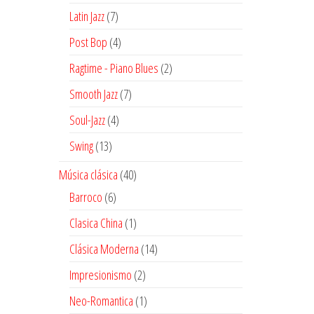
productos
7
Latin Jazz
7
productos
4
Post Bop
4
productos
2
Ragtime - Piano Blues
2
productos
7
Smooth Jazz
7
productos
4
Soul-Jazz
4
productos
13
Swing
13
productos
40
Música clásica
40
productos
6
Barroco
6
productos
1
Clasica China
1
producto
14
Clásica Moderna
14
productos
2
Impresionismo
2
productos
1
Neo-Romantica
1