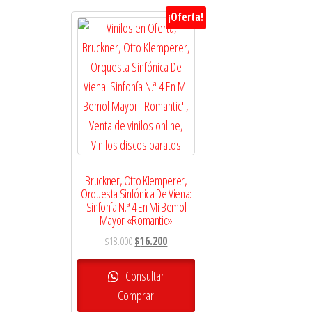
¡Oferta!
Bruckner, Otto Klemperer,
Orquesta Sinfónica De Viena:
Sinfonía N.ª 4 En Mi Bemol
Mayor «Romantic»
El
El
$
18.000
$
16.200
precio
precio
original
actual
Consultar
era:
es:
Comprar
$18.000.
$16.200.