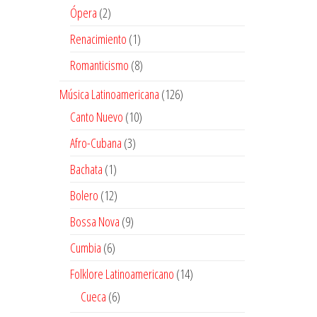
producto
2
Ópera
2
productos
1
Renacimiento
1
producto
8
Romanticismo
8
productos
126
Música Latinoamericana
126
productos
10
Canto Nuevo
10
productos
3
Afro-Cubana
3
productos
1
Bachata
1
producto
12
Bolero
12
productos
9
Bossa Nova
9
productos
6
Cumbia
6
productos
14
Folklore Latinoamericano
14
productos
6
Cueca
6
productos