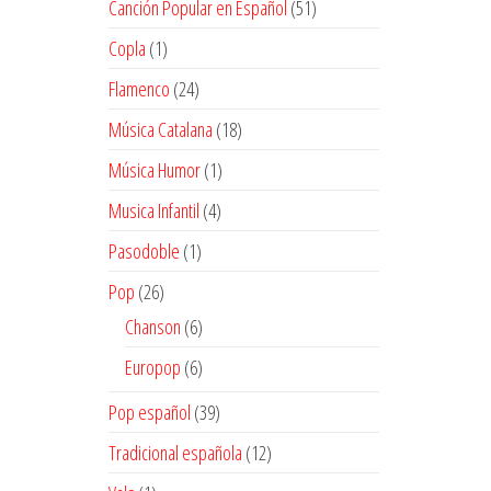
51
Canción Popular en Español
51
productos
1
Copla
1
producto
24
Flamenco
24
productos
18
Música Catalana
18
productos
1
Música Humor
1
producto
4
Musica Infantil
4
productos
1
Pasodoble
1
producto
26
Pop
26
productos
6
Chanson
6
productos
6
Europop
6
productos
39
Pop español
39
productos
12
Tradicional española
12
productos