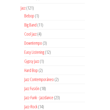
producto
121
Jazz
121
productos
1
Bebop
1
producto
11
Big Band
11
productos
4
Cool Jazz
4
productos
3
Downtempo
3
productos
12
Easy Listening
12
productos
1
Gypsy Jazz
1
producto
2
Hard Bop
2
productos
2
Jazz Contemporáneo
2
productos
18
Jazz Fusión
18
productos
23
Jazz-Funk - Jazzdance
23
productos
14
Jazz-Rock
14