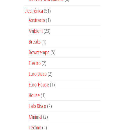
productos
51
Electrónica
51
productos
1
Abstracto
1
producto
23
Ambient
23
productos
1
Breaks
1
producto
5
Downtempo
5
productos
2
Electro
2
productos
2
Euro Disco
2
productos
1
Euro-House
1
producto
1
House
1
producto
2
Italo Disco
2
productos
2
Minimal
2
productos
1
Techno
1