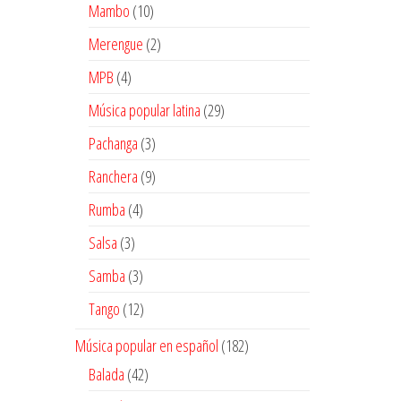
10
Mambo
10
productos
2
Merengue
2
productos
4
MPB
4
productos
29
Música popular latina
29
productos
3
Pachanga
3
productos
9
Ranchera
9
productos
4
Rumba
4
productos
3
Salsa
3
productos
3
Samba
3
productos
12
Tango
12
productos
182
Música popular en español
182
productos
42
Balada
42
productos