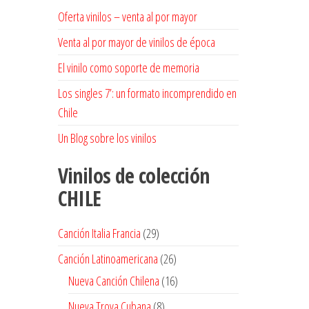
Oferta vinilos – venta al por mayor
Venta al por mayor de vinilos de época
El vinilo como soporte de memoria
Los singles 7’: un formato incomprendido en
Chile
Un Blog sobre los vinilos
Vinilos de colección
CHILE
29
Canción Italia Francia
29
productos
26
Canción Latinoamericana
26
productos
16
Nueva Canción Chilena
16
productos
8
Nueva Trova Cubana
8