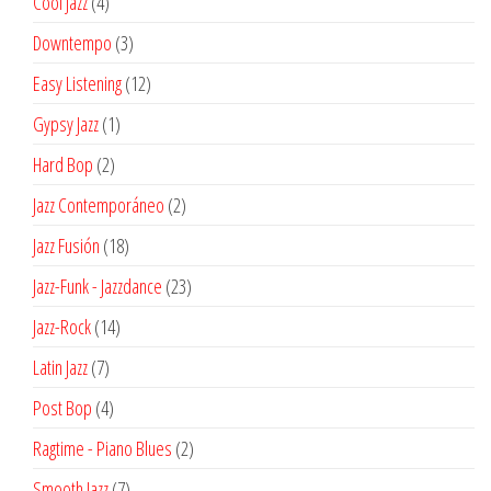
4
Cool Jazz
4
productos
3
Downtempo
3
productos
12
Easy Listening
12
productos
1
Gypsy Jazz
1
producto
2
Hard Bop
2
productos
2
Jazz Contemporáneo
2
productos
18
Jazz Fusión
18
productos
23
Jazz-Funk - Jazzdance
23
productos
14
Jazz-Rock
14
productos
7
Latin Jazz
7
productos
4
Post Bop
4
productos
2
Ragtime - Piano Blues
2
productos
7
Smooth Jazz
7