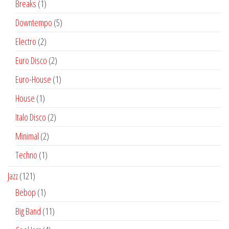
1
Breaks
1
producto
5
Downtempo
5
productos
2
Electro
2
productos
2
Euro Disco
2
productos
1
Euro-House
1
producto
1
House
1
producto
2
Italo Disco
2
productos
2
Minimal
2
productos
1
Techno
1
producto
121
Jazz
121
productos
1
Bebop
1
producto
11
Big Band
11
productos