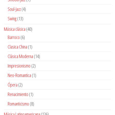
productos
4
Soul-Jazz
4
productos
13
Swing
13
productos
40
Música clásica
40
productos
6
Barroco
6
productos
1
Clasica China
1
producto
14
Clásica Moderna
14
productos
2
Impresionismo
2
productos
1
Neo-Romantica
1
producto
2
Ópera
2
productos
1
Renacimiento
1
producto
8
Romanticismo
8
productos
126
Música Latinoamericana
126