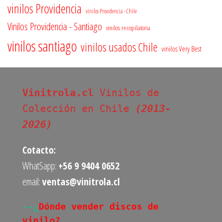
vinilos Providencia
vinilos Providencia - Chile
Vinilos Providencia - Santiago
vinilos recopilatoria
vinilos santiago
vinilos usados Chile
vinilos Very Best
Vinitrola.cl
 Vinilos de 
Colección en Chile 
(2013-
2026)
Cotacto:
WhatSapp:
+56 9 9404 0652
email:
ventas@vinitrola.cl
--¿
Dónde vender discos de 
vinilo?