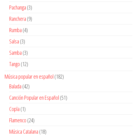
productos
3
Pachanga
3
productos
9
Ranchera
9
productos
4
Rumba
4
productos
3
Salsa
3
productos
3
Samba
3
productos
12
Tango
12
productos
182
Música popular en español
182
productos
42
Balada
42
productos
51
Canción Popular en Español
51
productos
1
Copla
1
producto
24
Flamenco
24
productos
18
Música Catalana
18