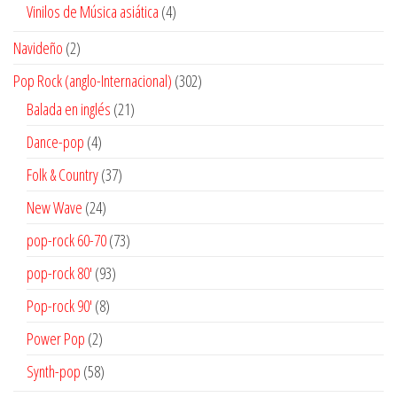
productos
4
Vinilos de Música asiática
4
productos
2
Navideño
2
productos
302
Pop Rock (anglo-Internacional)
302
productos
21
Balada en inglés
21
productos
4
Dance-pop
4
productos
37
Folk & Country
37
productos
24
New Wave
24
productos
73
pop-rock 60-70
73
productos
93
pop-rock 80'
93
productos
8
Pop-rock 90'
8
productos
2
Power Pop
2
productos
58
Synth-pop
58
productos