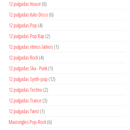
producto
6
12 pulgadas House
6
productos
6
12 pulgadas Italo-Disco
6
productos
4
12 pulgadas Pop
4
productos
2
12 pulgadas Pop Rap
2
productos
1
12 pulgadas ritmos latinos
1
producto
4
12 pulgadas Rock
4
productos
1
12 pulgadas Ska - Punk
1
producto
12
12 pulgadas Synth-pop
12
productos
2
12 pulgadas Techno
2
productos
3
12 pulgadas Trance
3
productos
1
12 pulgadas Twist
1
producto
6
Maxisingles Pop-Rock
6
productos