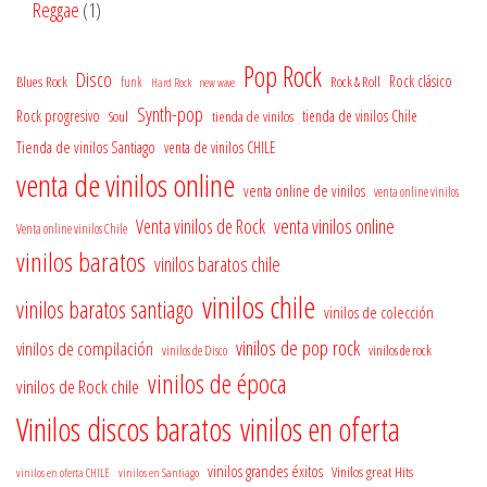
1
Reggae
1
producto
Pop Rock
Disco
Rock clásico
Blues Rock
Rock & Roll
funk
Hard Rock
new wave
Synth-pop
Rock progresivo
tienda de vinilos
tienda de vinilos Chile
Soul
Tienda de vinilos Santiago
venta de vinilos CHILE
venta de vinilos online
venta online de vinilos
venta online vinilos
venta vinilos online
Venta vinilos de Rock
Venta online vinilos Chile
vinilos baratos
vinilos baratos chile
vinilos chile
vinilos baratos santiago
vinilos de colección
vinilos de pop rock
vinilos de compilación
vinilos de rock
vinilos de Disco
vinilos de época
vinilos de Rock chile
Vinilos discos baratos
vinilos en oferta
vinilos grandes éxitos
Vinilos great Hits
vinilos en oferta CHILE
vinilos en Santiago