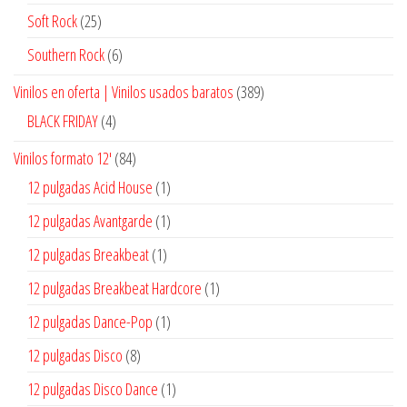
productos
25
Soft Rock
25
productos
6
Southern Rock
6
productos
389
Vinilos en oferta | Vinilos usados baratos
389
productos
4
BLACK FRIDAY
4
productos
84
Vinilos formato 12'
84
productos
1
12 pulgadas Acid House
1
producto
1
12 pulgadas Avantgarde
1
producto
1
12 pulgadas Breakbeat
1
producto
1
12 pulgadas Breakbeat Hardcore
1
producto
1
12 pulgadas Dance-Pop
1
producto
8
12 pulgadas Disco
8
productos
1
12 pulgadas Disco Dance
1