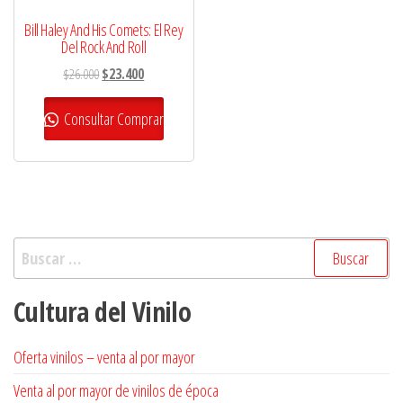
Bill Haley And His Comets: El Rey
Del Rock And Roll
El
El
$
26.000
$
23.400
precio
precio
original
actual
Consultar Comprar
era:
es:
$26.000.
$23.400.
Buscar:
Cultura del Vinilo
Oferta vinilos – venta al por mayor
Venta al por mayor de vinilos de época