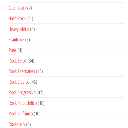
productos
7
Glam Rock
7
productos
31
Hard Rock
31
productos
4
Heavy Metal
4
productos
5
Krautrock
5
productos
4
Punk
4
productos
34
Rock & Roll
34
productos
15
Rock Alternativo
15
productos
46
Rock Clásico
46
productos
47
Rock Progresivo
47
productos
18
Rock Psicodélico
18
productos
10
Rock Sinfónico
10
productos
4
Rockabilly
4