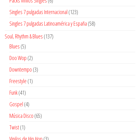
Packs Vinilos Singles
6
productos
123
Singles 7 pulgadas Internacional
123
productos
58
Singles 7 pulgadas Latinoamérica y España
58
productos
137
Soul, Rhythm & Blues
137
productos
5
Blues
5
productos
2
Doo Wop
2
productos
3
Downtempo
3
productos
1
Freestyle
1
producto
41
Funk
41
productos
4
Gospel
4
productos
65
Música Disco
65
productos
1
Twist
1
producto
3
Vinilos de Hip Hop
3