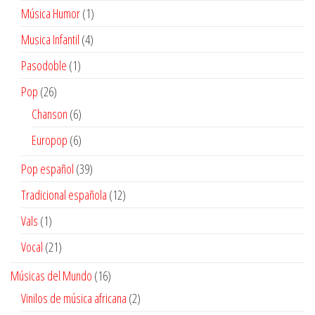
productos
1
Música Humor
1
producto
4
Musica Infantil
4
productos
1
Pasodoble
1
producto
26
Pop
26
productos
6
Chanson
6
productos
6
Europop
6
productos
39
Pop español
39
productos
12
Tradicional española
12
productos
1
Vals
1
producto
21
Vocal
21
productos
16
Músicas del Mundo
16
productos
2
Vinilos de música africana
2