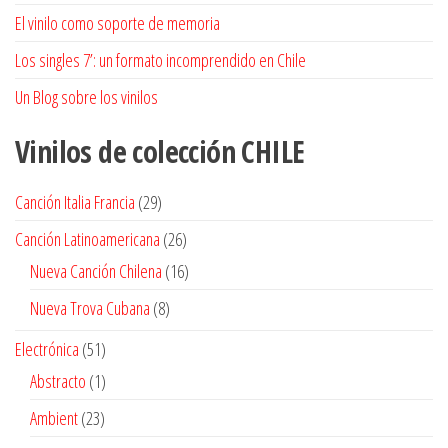
El vinilo como soporte de memoria
Los singles 7’: un formato incomprendido en Chile
Un Blog sobre los vinilos
Vinilos de colección
CHILE
29
Canción Italia Francia
29
productos
26
Canción Latinoamericana
26
productos
16
Nueva Canción Chilena
16
productos
8
Nueva Trova Cubana
8
productos
51
Electrónica
51
productos
1
Abstracto
1
producto
23
Ambient
23
productos