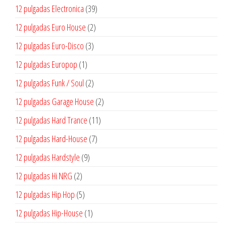
producto
39
12 pulgadas Electronica
39
productos
2
12 pulgadas Euro House
2
productos
3
12 pulgadas Euro-Disco
3
productos
1
12 pulgadas Europop
1
producto
2
12 pulgadas Funk / Soul
2
productos
2
12 pulgadas Garage House
2
productos
11
12 pulgadas Hard Trance
11
productos
7
12 pulgadas Hard-House
7
productos
9
12 pulgadas Hardstyle
9
productos
2
12 pulgadas Hi NRG
2
productos
5
12 pulgadas Hip Hop
5
productos
1
12 pulgadas Hip-House
1