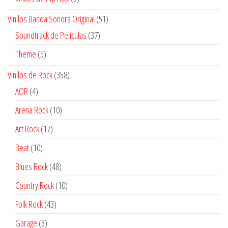
productos
51
Vinilos Banda Sonora Original
51
productos
37
Soundtrack de Películas
37
productos
5
Theme
5
productos
358
Vinilos de Rock
358
productos
4
AOR
4
productos
10
Arena Rock
10
productos
17
Art Rock
17
productos
10
Beat
10
productos
48
Blues Rock
48
productos
10
Country Rock
10
productos
43
Folk Rock
43
productos
3
Garage
3