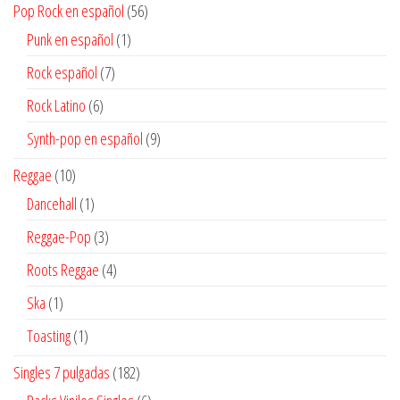
56
Pop Rock en español
56
productos
1
Punk en español
1
producto
7
Rock español
7
productos
6
Rock Latino
6
productos
9
Synth-pop en español
9
productos
10
Reggae
10
productos
1
Dancehall
1
producto
3
Reggae-Pop
3
productos
4
Roots Reggae
4
productos
1
Ska
1
producto
1
Toasting
1
producto
182
Singles 7 pulgadas
182
productos
6