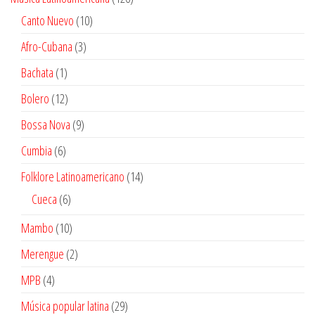
productos
10
Canto Nuevo
10
productos
3
Afro-Cubana
3
productos
1
Bachata
1
producto
12
Bolero
12
productos
9
Bossa Nova
9
productos
6
Cumbia
6
productos
14
Folklore Latinoamericano
14
productos
6
Cueca
6
productos
10
Mambo
10
productos
2
Merengue
2
productos
4
MPB
4
productos
29
Música popular latina
29