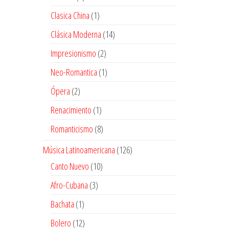
productos
1
Clasica China
1
producto
14
Clásica Moderna
14
productos
2
Impresionismo
2
productos
1
Neo-Romantica
1
producto
2
Ópera
2
productos
1
Renacimiento
1
producto
8
Romanticismo
8
productos
126
Música Latinoamericana
126
productos
10
Canto Nuevo
10
productos
3
Afro-Cubana
3
productos
1
Bachata
1
producto
12
Bolero
12