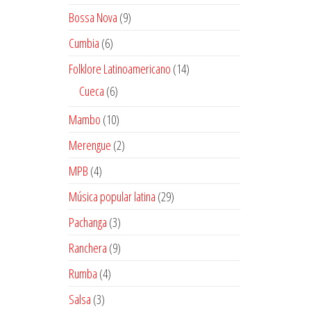
productos
9
Bossa Nova
9
productos
6
Cumbia
6
productos
14
Folklore Latinoamericano
14
productos
6
Cueca
6
productos
10
Mambo
10
productos
2
Merengue
2
productos
4
MPB
4
productos
29
Música popular latina
29
productos
3
Pachanga
3
productos
9
Ranchera
9
productos
4
Rumba
4
productos
3
Salsa
3