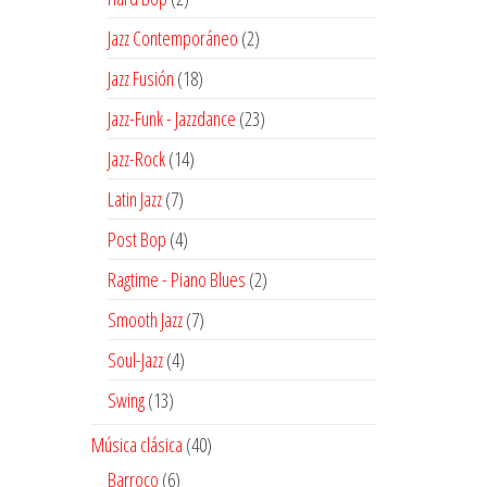
productos
2
Jazz Contemporáneo
2
productos
18
Jazz Fusión
18
productos
23
Jazz-Funk - Jazzdance
23
productos
14
Jazz-Rock
14
productos
7
Latin Jazz
7
productos
4
Post Bop
4
productos
2
Ragtime - Piano Blues
2
productos
7
Smooth Jazz
7
productos
4
Soul-Jazz
4
productos
13
Swing
13
productos
40
Música clásica
40
productos
6
Barroco
6