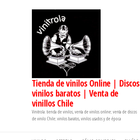
Saltar
al
contenido
Tienda de vinilos Online | Discos
vinilos baratos | Venta de
vinillos Chile
Vinitrola: tienda de vinilos, venta de vinilos online; venta de discos
de vinilo Chile; vinilos baratos, vinilos usados y de época