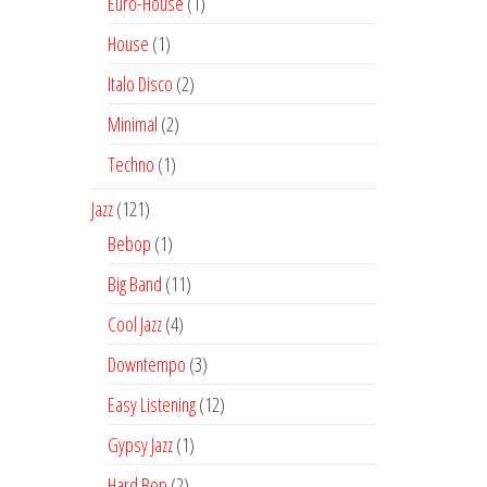
1
Euro-House
1
producto
1
House
1
producto
2
Italo Disco
2
productos
2
Minimal
2
productos
1
Techno
1
producto
121
Jazz
121
productos
1
Bebop
1
producto
11
Big Band
11
productos
4
Cool Jazz
4
productos
3
Downtempo
3
productos
12
Easy Listening
12
productos
1
Gypsy Jazz
1
producto
2
Hard Bop
2