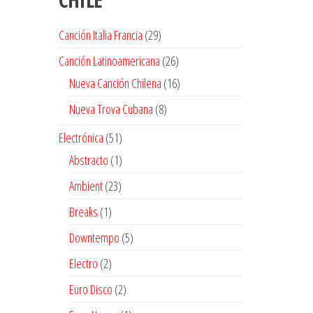
29
Canción Italia Francia
29
productos
26
Canción Latinoamericana
26
productos
16
Nueva Canción Chilena
16
productos
8
Nueva Trova Cubana
8
productos
51
Electrónica
51
productos
1
Abstracto
1
producto
23
Ambient
23
productos
1
Breaks
1
producto
5
Downtempo
5
productos
2
Electro
2
productos
2
Euro Disco
2
productos