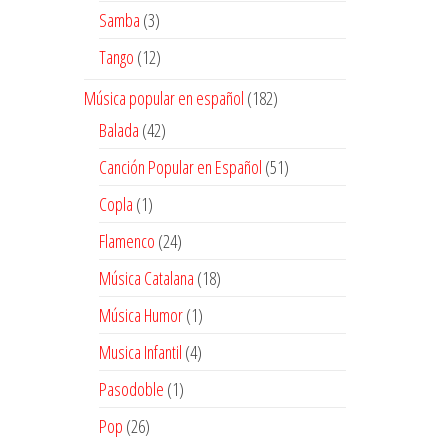
productos
3
Samba
3
productos
12
Tango
12
productos
182
Música popular en español
182
productos
42
Balada
42
productos
51
Canción Popular en Español
51
productos
1
Copla
1
producto
24
Flamenco
24
productos
18
Música Catalana
18
productos
1
Música Humor
1
producto
4
Musica Infantil
4
productos
1
Pasodoble
1
producto
26
Pop
26