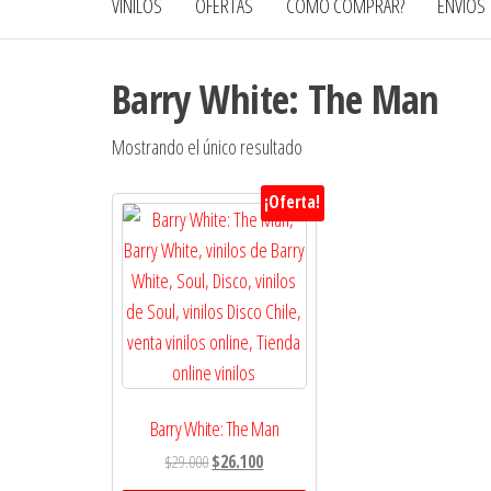
VINILOS
OFERTAS
CÓMO COMPRAR?
ENVÍOS
Barry White: The Man
Mostrando el único resultado
¡Oferta!
Barry White: The Man
El
El
$
29.000
$
26.100
precio
precio