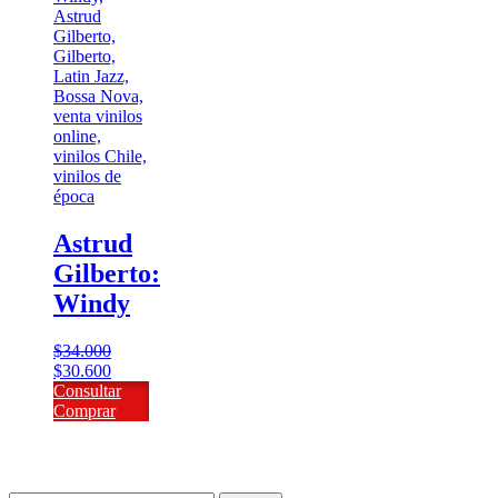
Astrud
Gilberto:
Windy
$
34.000
El
El
$
30.600
precio
precio
Consultar
original
actual
Comprar
era:
es:
$34.000.
$30.600.