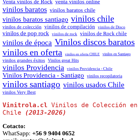
Venta vinilos de Rock
venta vinilos online
vinilos baratos
vinilos baratos chile
vinilos chile
vinilos baratos santiago
vinilos de compilación
vinilos de colección
vinilos de Disco
vinilos de pop rock
vinilos de Rock chile
vinilos de rock
Vinilos discos baratos
vinilos de época
vinilos en oferta
vinilos en oferta CHILE
vinilos en Santiago
vinilos grandes éxitos
Vinilos great Hits
vinilos Providencia
vinilos Providencia - Chile
Vinilos Providencia - Santiago
vinilos recopilatoria
vinilos santiago
vinilos usados Chile
vinilos Very Best
Vinitrola.cl
 Vinilos de Colección en 
Chile 
(2013-2026)
Cotacto:
WhatSapp:
+56 9 9404 0652