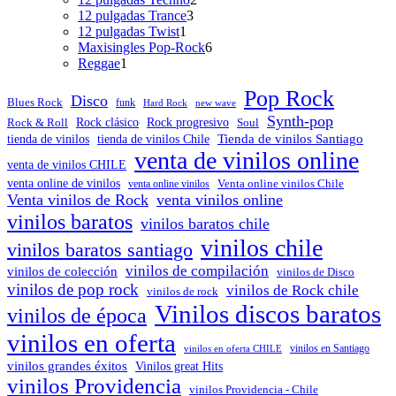
3
productos
12 pulgadas Trance
3
1
productos
12 pulgadas Twist
1
producto
6
Maxisingles Pop-Rock
6
1
productos
Reggae
1
producto
Pop Rock
Disco
Blues Rock
funk
Hard Rock
new wave
Synth-pop
Rock & Roll
Rock clásico
Rock progresivo
Soul
Tienda de vinilos Santiago
tienda de vinilos
tienda de vinilos Chile
venta de vinilos online
venta de vinilos CHILE
venta online de vinilos
venta online vinilos
Venta online vinilos Chile
Venta vinilos de Rock
venta vinilos online
vinilos baratos
vinilos baratos chile
vinilos chile
vinilos baratos santiago
vinilos de compilación
vinilos de colección
vinilos de Disco
vinilos de pop rock
vinilos de Rock chile
vinilos de rock
Vinilos discos baratos
vinilos de época
vinilos en oferta
vinilos en oferta CHILE
vinilos en Santiago
vinilos grandes éxitos
Vinilos great Hits
vinilos Providencia
vinilos Providencia - Chile