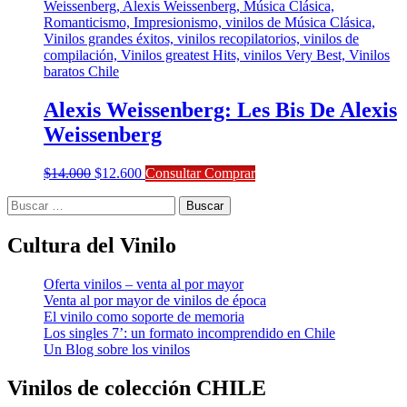
Alexis Weissenberg: Les Bis De Alexis
Weissenberg
El
El
$
14.000
$
12.600
Consultar Comprar
precio
precio
Buscar:
original
actual
era:
es:
$14.000.
$12.600.
Cultura del Vinilo
Oferta vinilos – venta al por mayor
Venta al por mayor de vinilos de época
El vinilo como soporte de memoria
Los singles 7’: un formato incomprendido en Chile
Un Blog sobre los vinilos
Vinilos de colección
CHILE