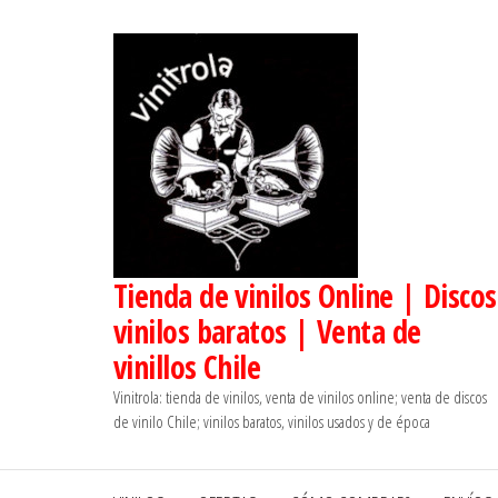
Saltar
al
contenido
Tienda de vinilos Online | Discos
vinilos baratos | Venta de
vinillos Chile
Vinitrola: tienda de vinilos, venta de vinilos online; venta de discos
de vinilo Chile; vinilos baratos, vinilos usados y de época