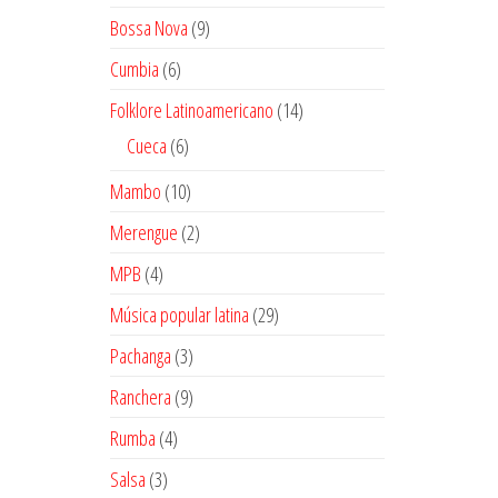
productos
9
Bossa Nova
9
productos
6
Cumbia
6
productos
14
Folklore Latinoamericano
14
productos
6
Cueca
6
productos
10
Mambo
10
productos
2
Merengue
2
productos
4
MPB
4
productos
29
Música popular latina
29
productos
3
Pachanga
3
productos
9
Ranchera
9
productos
4
Rumba
4
productos
3
Salsa
3