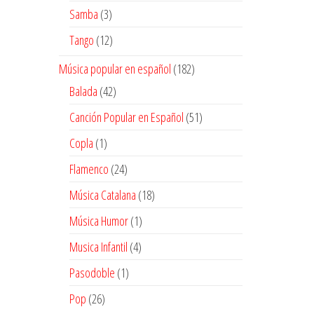
productos
3
Samba
3
productos
12
Tango
12
productos
182
Música popular en español
182
productos
42
Balada
42
productos
51
Canción Popular en Español
51
productos
1
Copla
1
producto
24
Flamenco
24
productos
18
Música Catalana
18
productos
1
Música Humor
1
producto
4
Musica Infantil
4
productos
1
Pasodoble
1
producto
26
Pop
26