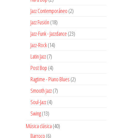
productos
2
Jazz Contemporáneo
2
productos
18
Jazz Fusión
18
productos
23
Jazz-Funk - Jazzdance
23
productos
14
Jazz-Rock
14
productos
7
Latin Jazz
7
productos
4
Post Bop
4
productos
2
Ragtime - Piano Blues
2
productos
7
Smooth Jazz
7
productos
4
Soul-Jazz
4
productos
13
Swing
13
productos
40
Música clásica
40
productos
6
Barroco
6