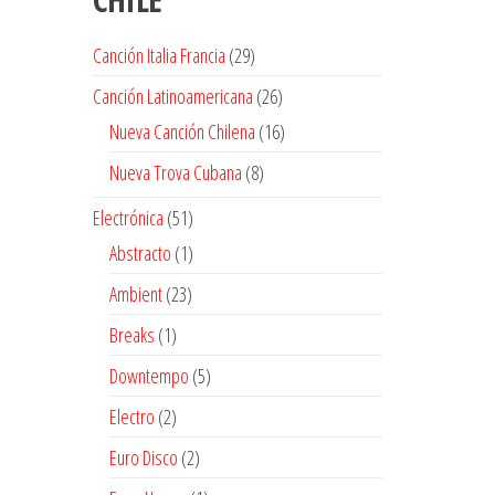
29
Canción Italia Francia
29
productos
26
Canción Latinoamericana
26
productos
16
Nueva Canción Chilena
16
productos
8
Nueva Trova Cubana
8
productos
51
Electrónica
51
productos
1
Abstracto
1
producto
23
Ambient
23
productos
1
Breaks
1
producto
5
Downtempo
5
productos
2
Electro
2
productos
2
Euro Disco
2
productos