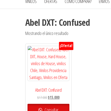
VINILOS
OFERTAS
CÓMO COMPRAR?
ENVÍOS
Abel DXT: Confused
Mostrando el único resultado
¡Oferta!
Abel DXT: Confused
El
El
$
17.000
$
15.000
precio
precio
original
actual
Consultar