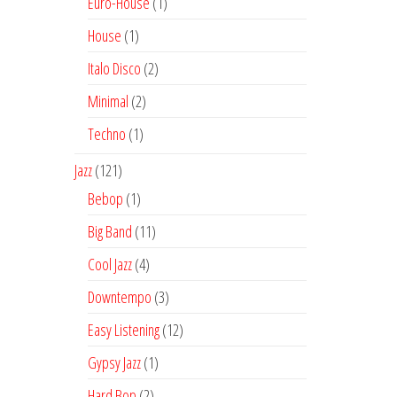
1
Euro-House
1
producto
1
House
1
producto
2
Italo Disco
2
productos
2
Minimal
2
productos
1
Techno
1
producto
121
Jazz
121
productos
1
Bebop
1
producto
11
Big Band
11
productos
4
Cool Jazz
4
productos
3
Downtempo
3
productos
12
Easy Listening
12
productos
1
Gypsy Jazz
1
producto
2
Hard Bop
2