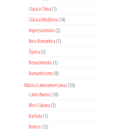
productos
1
Clasica China
1
producto
14
Clásica Moderna
14
productos
2
Impresionismo
2
productos
1
Neo-Romantica
1
producto
2
Ópera
2
productos
1
Renacimiento
1
producto
8
Romanticismo
8
productos
126
Música Latinoamericana
126
productos
10
Canto Nuevo
10
productos
3
Afro-Cubana
3
productos
1
Bachata
1
producto
12
Bolero
12