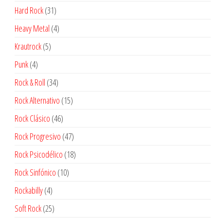
productos
31
Hard Rock
31
productos
4
Heavy Metal
4
productos
5
Krautrock
5
productos
4
Punk
4
productos
34
Rock & Roll
34
productos
15
Rock Alternativo
15
productos
46
Rock Clásico
46
productos
47
Rock Progresivo
47
productos
18
Rock Psicodélico
18
productos
10
Rock Sinfónico
10
productos
4
Rockabilly
4
productos
25
Soft Rock
25