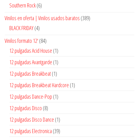
productos
6
Southern Rock
6
productos
389
Vinilos en oferta | Vinilos usados baratos
389
productos
4
BLACK FRIDAY
4
productos
84
Vinilos formato 12'
84
productos
1
12 pulgadas Acid House
1
producto
1
12 pulgadas Avantgarde
1
producto
1
12 pulgadas Breakbeat
1
producto
1
12 pulgadas Breakbeat Hardcore
1
producto
1
12 pulgadas Dance-Pop
1
producto
8
12 pulgadas Disco
8
productos
1
12 pulgadas Disco Dance
1
producto
39
12 pulgadas Electronica
39