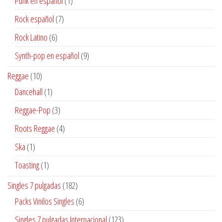
1
Punk en español
1
producto
7
Rock español
7
productos
6
Rock Latino
6
productos
9
Synth-pop en español
9
productos
10
Reggae
10
productos
1
Dancehall
1
producto
3
Reggae-Pop
3
productos
4
Roots Reggae
4
productos
1
Ska
1
producto
1
Toasting
1
producto
182
Singles 7 pulgadas
182
productos
6
Packs Vinilos Singles
6
productos
123
Singles 7 pulgadas Internacional
123