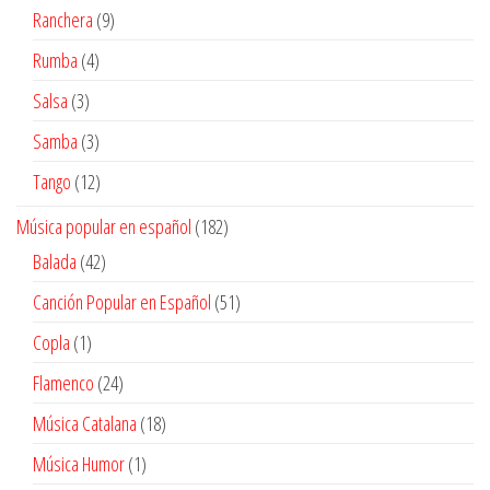
productos
9
Ranchera
9
productos
4
Rumba
4
productos
3
Salsa
3
productos
3
Samba
3
productos
12
Tango
12
productos
182
Música popular en español
182
productos
42
Balada
42
productos
51
Canción Popular en Español
51
productos
1
Copla
1
producto
24
Flamenco
24
productos
18
Música Catalana
18
productos
1
Música Humor
1