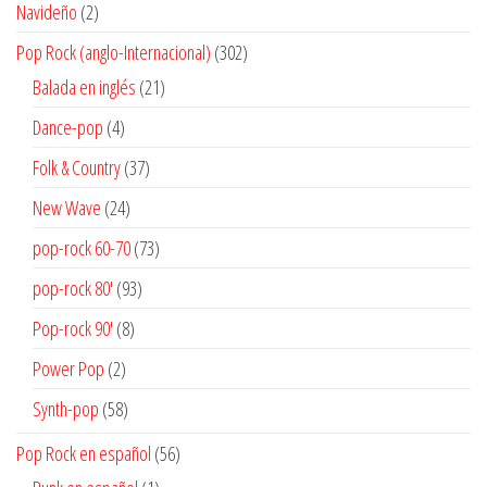
2
Navideño
2
productos
302
Pop Rock (anglo-Internacional)
302
productos
21
Balada en inglés
21
productos
4
Dance-pop
4
productos
37
Folk & Country
37
productos
24
New Wave
24
productos
73
pop-rock 60-70
73
productos
93
pop-rock 80'
93
productos
8
Pop-rock 90'
8
productos
2
Power Pop
2
productos
58
Synth-pop
58
productos
56
Pop Rock en español
56
productos