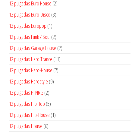
productos
2
12 pulgadas Euro House
2
productos
3
12 pulgadas Euro-Disco
3
productos
1
12 pulgadas Europop
1
producto
2
12 pulgadas Funk / Soul
2
productos
2
12 pulgadas Garage House
2
productos
11
12 pulgadas Hard Trance
11
productos
7
12 pulgadas Hard-House
7
productos
9
12 pulgadas Hardstyle
9
productos
2
12 pulgadas Hi NRG
2
productos
5
12 pulgadas Hip Hop
5
productos
1
12 pulgadas Hip-House
1
producto
6
12 pulgadas House
6
productos