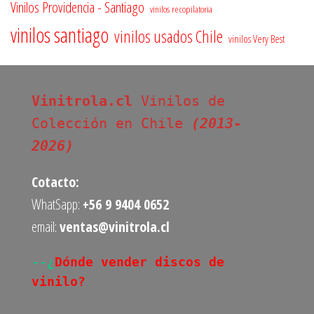
Vinilos Providencia - Santiago
vinilos recopilatoria
vinilos santiago
vinilos usados Chile
vinilos Very Best
Vinitrola.cl
 Vinilos de 
Colección en Chile 
(2013-
2026)
Cotacto:
WhatSapp:
+56 9 9404 0652
email:
ventas@vinitrola.cl
--¿
Dónde vender discos de 
vinilo?