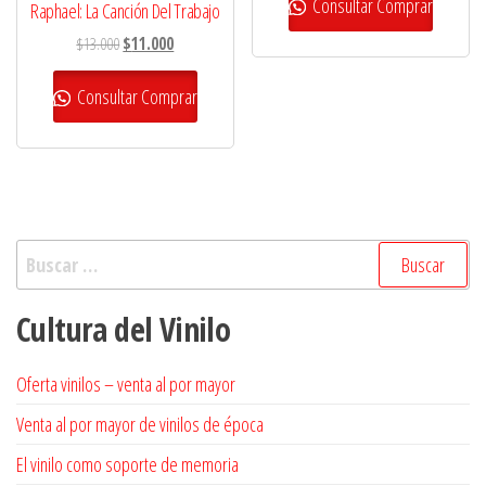
original
actual
Consultar Comprar
Raphael: La Canción Del Trabajo
era:
es:
El
El
$
13.000
$
11.000
$12.000.
$9.000.
precio
precio
original
actual
Consultar Comprar
era:
es:
$13.000.
$11.000.
Buscar:
Cultura del Vinilo
Oferta vinilos – venta al por mayor
Venta al por mayor de vinilos de época
El vinilo como soporte de memoria