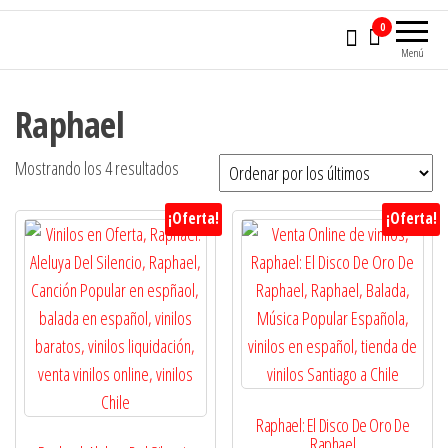
0
Menú
Raphael
Ordenado
Mostrando los 4 resultados
por
¡Oferta!
¡Oferta!
los
últimos
Raphael: El Disco De Oro De
Raphael