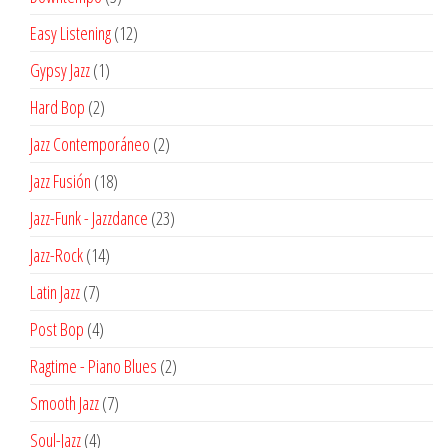
productos
12
Easy Listening
12
productos
1
Gypsy Jazz
1
producto
2
Hard Bop
2
productos
2
Jazz Contemporáneo
2
productos
18
Jazz Fusión
18
productos
23
Jazz-Funk - Jazzdance
23
productos
14
Jazz-Rock
14
productos
7
Latin Jazz
7
productos
4
Post Bop
4
productos
2
Ragtime - Piano Blues
2
productos
7
Smooth Jazz
7
productos
4
Soul-Jazz
4