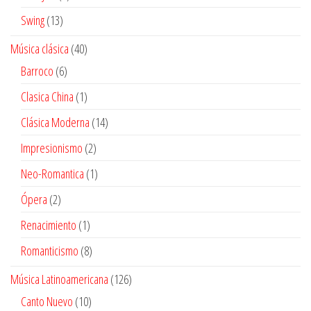
productos
13
Swing
13
productos
40
Música clásica
40
productos
6
Barroco
6
productos
1
Clasica China
1
producto
14
Clásica Moderna
14
productos
2
Impresionismo
2
productos
1
Neo-Romantica
1
producto
2
Ópera
2
productos
1
Renacimiento
1
producto
8
Romanticismo
8
productos
126
Música Latinoamericana
126
productos
10
Canto Nuevo
10