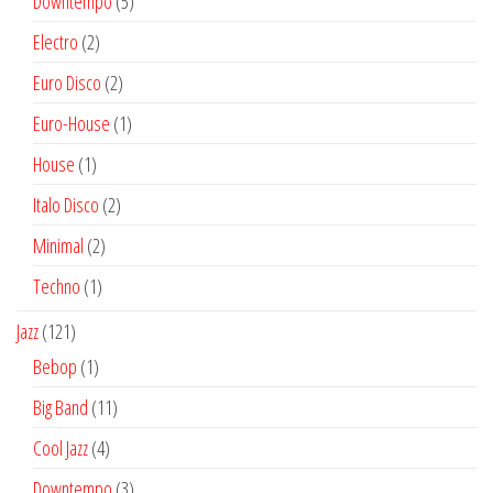
5
Downtempo
5
productos
2
Electro
2
productos
2
Euro Disco
2
productos
1
Euro-House
1
producto
1
House
1
producto
2
Italo Disco
2
productos
2
Minimal
2
productos
1
Techno
1
producto
121
Jazz
121
productos
1
Bebop
1
producto
11
Big Band
11
productos
4
Cool Jazz
4
productos
3
Downtempo
3