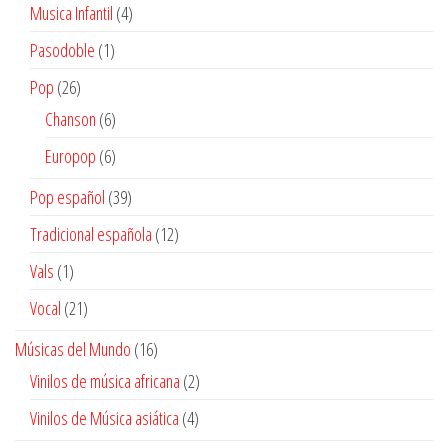
producto
4
Musica Infantil
4
productos
1
Pasodoble
1
producto
26
Pop
26
productos
6
Chanson
6
productos
6
Europop
6
productos
39
Pop español
39
productos
12
Tradicional española
12
productos
1
Vals
1
producto
21
Vocal
21
productos
16
Músicas del Mundo
16
productos
2
Vinilos de música africana
2
productos
4
Vinilos de Música asiática
4
productos