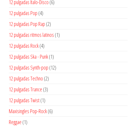
6
12 pulgadas Italo-Disco
6
productos
4
12 pulgadas Pop
4
productos
2
12 pulgadas Pop Rap
2
productos
1
12 pulgadas ritmos latinos
1
producto
4
12 pulgadas Rock
4
productos
1
12 pulgadas Ska - Punk
1
producto
12
12 pulgadas Synth-pop
12
productos
2
12 pulgadas Techno
2
productos
3
12 pulgadas Trance
3
productos
1
12 pulgadas Twist
1
producto
6
Maxisingles Pop-Rock
6
productos
1
Reggae
1
producto