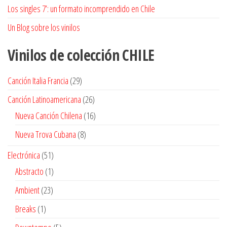
Los singles 7’: un formato incomprendido en Chile
Un Blog sobre los vinilos
Vinilos de colección
CHILE
29
Canción Italia Francia
29
productos
26
Canción Latinoamericana
26
productos
16
Nueva Canción Chilena
16
productos
8
Nueva Trova Cubana
8
productos
51
Electrónica
51
productos
1
Abstracto
1
producto
23
Ambient
23
productos
1
Breaks
1
producto