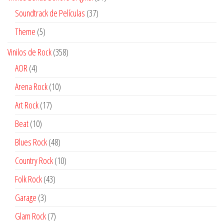
productos
37
Soundtrack de Películas
37
productos
5
Theme
5
productos
358
Vinilos de Rock
358
productos
4
AOR
4
productos
10
Arena Rock
10
productos
17
Art Rock
17
productos
10
Beat
10
productos
48
Blues Rock
48
productos
10
Country Rock
10
productos
43
Folk Rock
43
productos
3
Garage
3
productos
7
Glam Rock
7