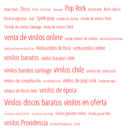
Pop Rock
Disco
Rock clásico
Blues Rock
Rock & Roll
funk
Hard Rock
new wave
Synth-pop
Rock progresivo
tienda de vinilos
tienda de vinilos Chile
Soul
Tienda de vinilos Santiago
venta de vinilos CHILE
venta de vinilos online
venta online de vinilos
venta online vinilos
venta vinilos online
Venta vinilos de Rock
Venta online vinilos Chile
vinilos baratos
vinilos baratos chile
vinilos chile
vinilos baratos santiago
vinilos de colección
vinilos de pop rock
vinilos de compilación
vinilos de rock
vinilos de Disco
vinilos de época
vinilos de Rock chile
Vinilos discos baratos
vinilos en oferta
vinilos grandes éxitos
Vinilos great Hits
vinilos en oferta CHILE
vinilos en Santiago
vinilos Providencia
vinilos Providencia - Chile