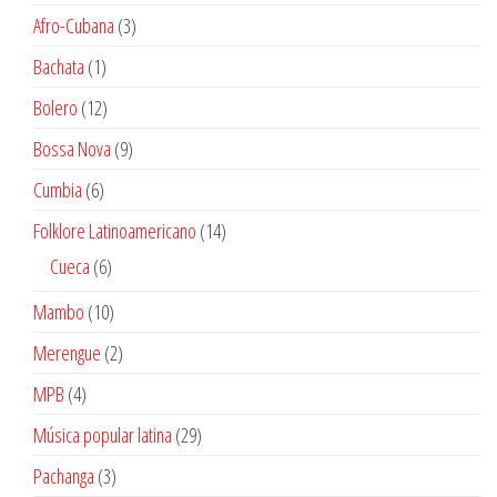
productos
3
Afro-Cubana
3
productos
1
Bachata
1
producto
12
Bolero
12
productos
9
Bossa Nova
9
productos
6
Cumbia
6
productos
14
Folklore Latinoamericano
14
productos
6
Cueca
6
productos
10
Mambo
10
productos
2
Merengue
2
productos
4
MPB
4
productos
29
Música popular latina
29
productos
3
Pachanga
3