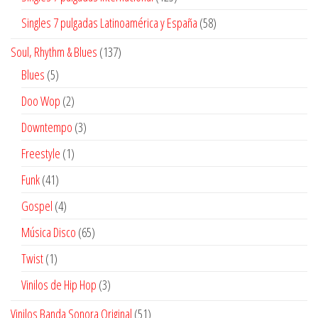
productos
58
Singles 7 pulgadas Latinoamérica y España
58
productos
137
Soul, Rhythm & Blues
137
productos
5
Blues
5
productos
2
Doo Wop
2
productos
3
Downtempo
3
productos
1
Freestyle
1
producto
41
Funk
41
productos
4
Gospel
4
productos
65
Música Disco
65
productos
1
Twist
1
producto
3
Vinilos de Hip Hop
3
productos
51
Vinilos Banda Sonora Original
51