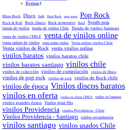
1
productos
Reggae
1
producto
Pop Rock
Disco
Blues Rock
funk
Hard Rock
new wave
Synth-pop
Rock & Roll
Rock clásico
Rock progresivo
Soul
Tienda de vinilos Santiago
tienda de vinilos
tienda de vinilos Chile
venta de vinilos online
venta de vinilos CHILE
venta online de vinilos
venta online vinilos
Venta online vinilos Chile
Venta vinilos de Rock
venta vinilos online
vinilos baratos
vinilos baratos chile
vinilos chile
vinilos baratos santiago
vinilos de compilación
vinilos de colección
vinilos de Disco
vinilos de pop rock
vinilos de Rock chile
vinilos de rock
Vinilos discos baratos
vinilos de época
vinilos en oferta
vinilos en oferta CHILE
vinilos en Santiago
vinilos grandes éxitos
Vinilos great Hits
vinilos Providencia
vinilos Providencia - Chile
Vinilos Providencia - Santiago
vinilos recopilatoria
vinilos santiago
vinilos usados Chile