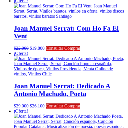
precio
precio
¡Oferta!
original
actual
era:
es:
$22.000.
$19.800.
Joan Manuel Serrat: Com Ho Fa El
Vent
El
El
$
22.000
$
19.800
Consultar Comprar
precio
precio
¡Oferta!
original
actual
era:
es:
$22.000.
$19.800.
Joan Manuel Serrat: Dedicado A
Antonio Machado, Poeta
El
El
$
29.000
$
26.100
Consultar Comprar
precio
precio
¡Oferta!
original
actual
era:
es:
$29.000.
$26.100.