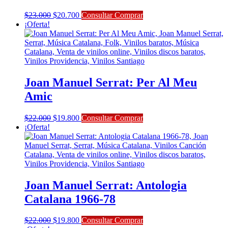
El
El
$
23.000
$
20.700
Consultar Comprar
precio
precio
¡Oferta!
original
actual
era:
es:
$23.000.
$20.700.
Joan Manuel Serrat: Per Al Meu
Amic
El
El
$
22.000
$
19.800
Consultar Comprar
precio
precio
¡Oferta!
original
actual
era:
es:
$22.000.
$19.800.
Joan Manuel Serrat: Antologia
Catalana 1966-78
El
El
$
22.000
$
19.800
Consultar Comprar