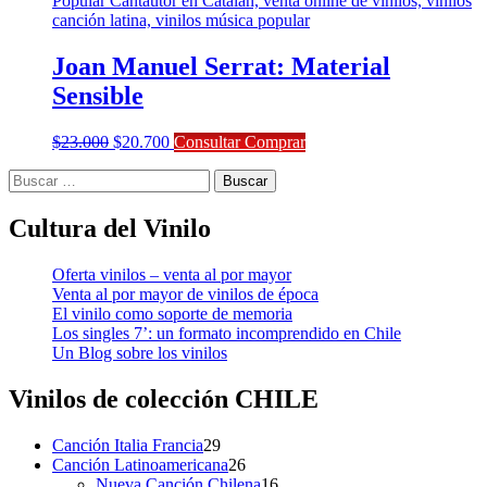
Joan Manuel Serrat: Material
Sensible
El
El
$
23.000
$
20.700
Consultar Comprar
precio
precio
Buscar:
original
actual
era:
es:
$23.000.
$20.700.
Cultura del Vinilo
Oferta vinilos – venta al por mayor
Venta al por mayor de vinilos de época
El vinilo como soporte de memoria
Los singles 7’: un formato incomprendido en Chile
Un Blog sobre los vinilos
Vinilos de colección
CHILE
29
Canción Italia Francia
29
productos
26
Canción Latinoamericana
26
productos
16
Nueva Canción Chilena
16