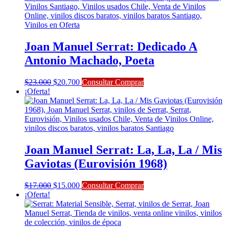
Joan Manuel Serrat: Dedicado A
Antonio Machado, Poeta
El
El
$
23.000
$
20.700
Consultar Comprar
precio
precio
¡Oferta!
original
actual
era:
es:
$23.000.
$20.700.
Joan Manuel Serrat: La, La, La / Mis
Gaviotas (Eurovisión 1968)
El
El
$
17.000
$
15.000
Consultar Comprar
precio
precio
¡Oferta!
original
actual
era:
es:
$17.000.
$15.000.