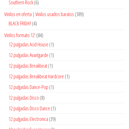
6
Southern Rock
6
productos
389
Vinilos en oferta | Vinilos usados baratos
389
productos
4
BLACK FRIDAY
4
productos
84
Vinilos formato 12'
84
productos
1
12 pulgadas Acid House
1
producto
1
12 pulgadas Avantgarde
1
producto
1
12 pulgadas Breakbeat
1
producto
1
12 pulgadas Breakbeat Hardcore
1
producto
1
12 pulgadas Dance-Pop
1
producto
8
12 pulgadas Disco
8
productos
1
12 pulgadas Disco Dance
1
producto
39
12 pulgadas Electronica
39
productos