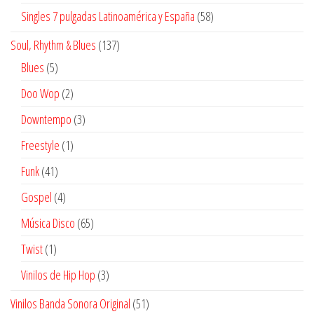
productos
58
Singles 7 pulgadas Latinoamérica y España
58
productos
137
Soul, Rhythm & Blues
137
productos
5
Blues
5
productos
2
Doo Wop
2
productos
3
Downtempo
3
productos
1
Freestyle
1
producto
41
Funk
41
productos
4
Gospel
4
productos
65
Música Disco
65
productos
1
Twist
1
producto
3
Vinilos de Hip Hop
3
productos
51
Vinilos Banda Sonora Original
51