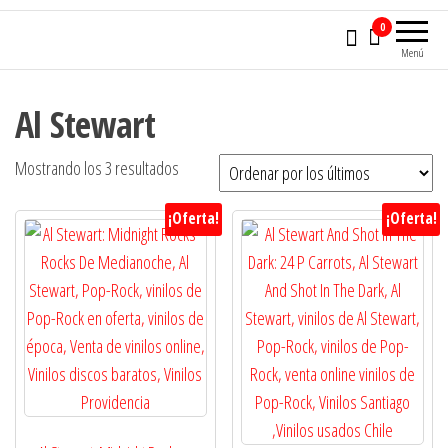
0
Menú
Al Stewart
Ordenado
Mostrando los 3 resultados
por
¡Oferta!
¡Oferta!
los
últimos