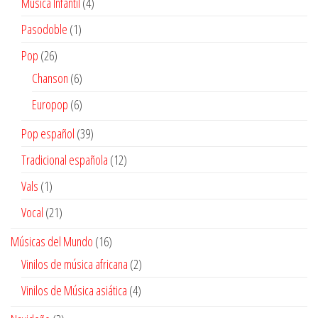
4
Musica Infantil
4
productos
1
Pasodoble
1
producto
26
Pop
26
productos
6
Chanson
6
productos
6
Europop
6
productos
39
Pop español
39
productos
12
Tradicional española
12
productos
1
Vals
1
producto
21
Vocal
21
productos
16
Músicas del Mundo
16
productos
2
Vinilos de música africana
2
productos
4
Vinilos de Música asiática
4
productos