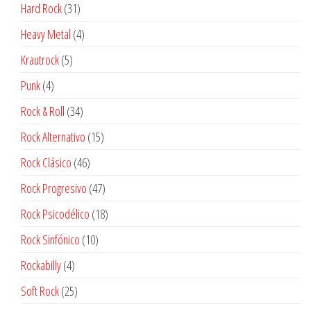
productos
31
Hard Rock
31
productos
4
Heavy Metal
4
productos
5
Krautrock
5
productos
4
Punk
4
productos
34
Rock & Roll
34
productos
15
Rock Alternativo
15
productos
46
Rock Clásico
46
productos
47
Rock Progresivo
47
productos
18
Rock Psicodélico
18
productos
10
Rock Sinfónico
10
productos
4
Rockabilly
4
productos
25
Soft Rock
25
productos