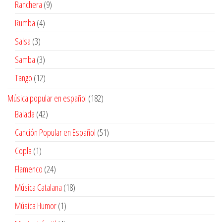
9
Ranchera
9
productos
4
Rumba
4
productos
3
Salsa
3
productos
3
Samba
3
productos
12
Tango
12
productos
182
Música popular en español
182
productos
42
Balada
42
productos
51
Canción Popular en Español
51
productos
1
Copla
1
producto
24
Flamenco
24
productos
18
Música Catalana
18
productos
1
Música Humor
1
producto