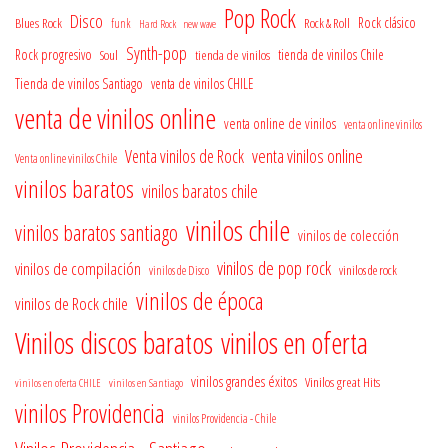
Pop Rock
Disco
Rock clásico
Blues Rock
Rock & Roll
funk
Hard Rock
new wave
Synth-pop
Rock progresivo
tienda de vinilos
tienda de vinilos Chile
Soul
Tienda de vinilos Santiago
venta de vinilos CHILE
venta de vinilos online
venta online de vinilos
venta online vinilos
venta vinilos online
Venta vinilos de Rock
Venta online vinilos Chile
vinilos baratos
vinilos baratos chile
vinilos chile
vinilos baratos santiago
vinilos de colección
vinilos de pop rock
vinilos de compilación
vinilos de rock
vinilos de Disco
vinilos de época
vinilos de Rock chile
Vinilos discos baratos
vinilos en oferta
vinilos grandes éxitos
Vinilos great Hits
vinilos en oferta CHILE
vinilos en Santiago
vinilos Providencia
vinilos Providencia - Chile