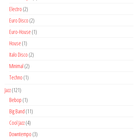
productos
2
Electro
2
productos
2
Euro Disco
2
productos
1
Euro-House
1
producto
1
House
1
producto
2
Italo Disco
2
productos
2
Minimal
2
productos
1
Techno
1
producto
121
Jazz
121
productos
1
Bebop
1
producto
11
Big Band
11
productos
4
Cool Jazz
4
productos
3
Downtempo
3