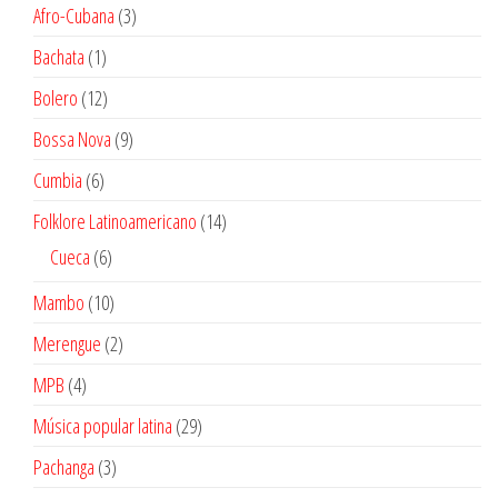
productos
3
Afro-Cubana
3
productos
1
Bachata
1
producto
12
Bolero
12
productos
9
Bossa Nova
9
productos
6
Cumbia
6
productos
14
Folklore Latinoamericano
14
productos
6
Cueca
6
productos
10
Mambo
10
productos
2
Merengue
2
productos
4
MPB
4
productos
29
Música popular latina
29
productos
3
Pachanga
3
productos