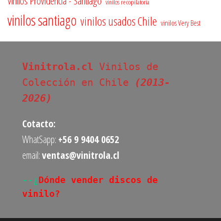
Vinilos Providencia - Santiago
vinilos recopilatoria
vinilos santiago
vinilos usados Chile
vinilos Very Best
Vinitrola.cl
 Vinilos de 
Colección en Chile 
(2013-
2026)
Cotacto:
WhatSapp:
+56 9 9404 0652
email:
ventas@vinitrola.cl
--¿
Dónde vender discos de 
vinilo?