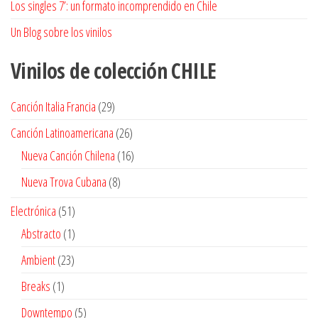
Los singles 7’: un formato incomprendido en Chile
Un Blog sobre los vinilos
Vinilos de colección
CHILE
29
Canción Italia Francia
29
productos
26
Canción Latinoamericana
26
productos
16
Nueva Canción Chilena
16
productos
8
Nueva Trova Cubana
8
productos
51
Electrónica
51
productos
1
Abstracto
1
producto
23
Ambient
23
productos
1
Breaks
1
producto
5
Downtempo
5