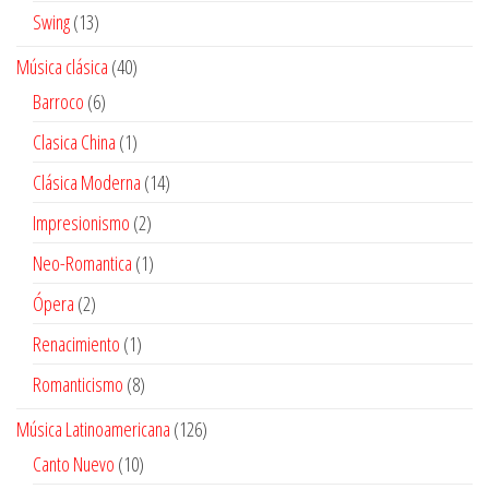
productos
13
Swing
13
productos
40
Música clásica
40
productos
6
Barroco
6
productos
1
Clasica China
1
producto
14
Clásica Moderna
14
productos
2
Impresionismo
2
productos
1
Neo-Romantica
1
producto
2
Ópera
2
productos
1
Renacimiento
1
producto
8
Romanticismo
8
productos
126
Música Latinoamericana
126
productos
10
Canto Nuevo
10