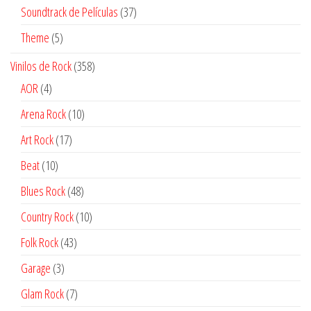
productos
37
Soundtrack de Películas
37
productos
5
Theme
5
productos
358
Vinilos de Rock
358
productos
4
AOR
4
productos
10
Arena Rock
10
productos
17
Art Rock
17
productos
10
Beat
10
productos
48
Blues Rock
48
productos
10
Country Rock
10
productos
43
Folk Rock
43
productos
3
Garage
3
productos
7
Glam Rock
7