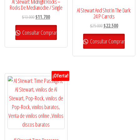
Al Stewart: Midnight Rocks –
Rocks De Medianoche / Single
Al Stewart And Shot In The Dark:
24 P Carrots
El
El
$
13.000
$
11.700
precio
precio
El
El
$
25.000
$
22.500
original
actual
Consultar Comprar
precio
precio
era:
es:
original
actual
Consultar Comprar
$13.000.
$11.700.
era:
es:
$25.000.
$22.500.
¡Oferta!