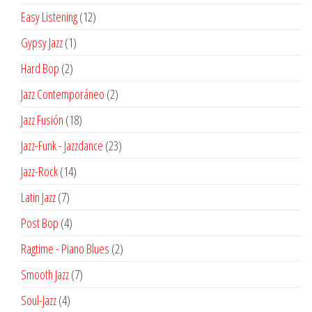
productos
12
Easy Listening
12
productos
1
Gypsy Jazz
1
producto
2
Hard Bop
2
productos
2
Jazz Contemporáneo
2
productos
18
Jazz Fusión
18
productos
23
Jazz-Funk - Jazzdance
23
productos
14
Jazz-Rock
14
productos
7
Latin Jazz
7
productos
4
Post Bop
4
productos
2
Ragtime - Piano Blues
2
productos
7
Smooth Jazz
7
productos
4
Soul-Jazz
4