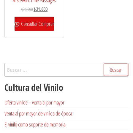
Al Stewart: Time Passages
El
El
$
24.000
$
21.600
precio
precio
original
actual
Consultar Comprar
era:
es:
$24.000.
$21.600.
Buscar:
Cultura del Vinilo
Oferta vinilos – venta al por mayor
Venta al por mayor de vinilos de época
El vinilo como soporte de memoria