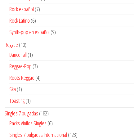
producto
7
Rock español
7
productos
6
Rock Latino
6
productos
9
Synth-pop en español
9
productos
10
Reggae
10
productos
1
Dancehall
1
producto
3
Reggae-Pop
3
productos
4
Roots Reggae
4
productos
1
Ska
1
producto
1
Toasting
1
producto
182
Singles 7 pulgadas
182
productos
6
Packs Vinilos Singles
6
productos
123
Singles 7 pulgadas Internacional
123