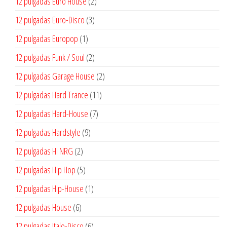
2
12 pulgadas Euro House
2
productos
3
12 pulgadas Euro-Disco
3
productos
1
12 pulgadas Europop
1
producto
2
12 pulgadas Funk / Soul
2
productos
2
12 pulgadas Garage House
2
productos
11
12 pulgadas Hard Trance
11
productos
7
12 pulgadas Hard-House
7
productos
9
12 pulgadas Hardstyle
9
productos
2
12 pulgadas Hi NRG
2
productos
5
12 pulgadas Hip Hop
5
productos
1
12 pulgadas Hip-House
1
producto
6
12 pulgadas House
6
productos
6
12 pulgadas Italo-Disco
6