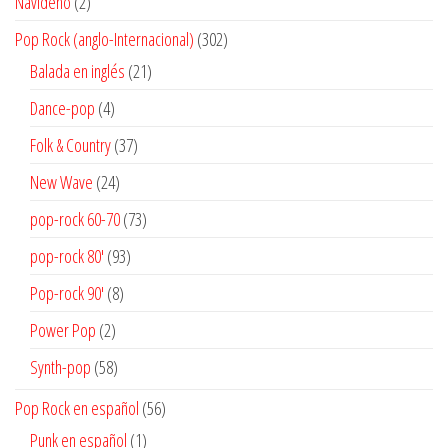
2
Navideño
2
productos
302
Pop Rock (anglo-Internacional)
302
productos
21
Balada en inglés
21
productos
4
Dance-pop
4
productos
37
Folk & Country
37
productos
24
New Wave
24
productos
73
pop-rock 60-70
73
productos
93
pop-rock 80'
93
productos
8
Pop-rock 90'
8
productos
2
Power Pop
2
productos
58
Synth-pop
58
productos
56
Pop Rock en español
56
productos
1
Punk en español
1