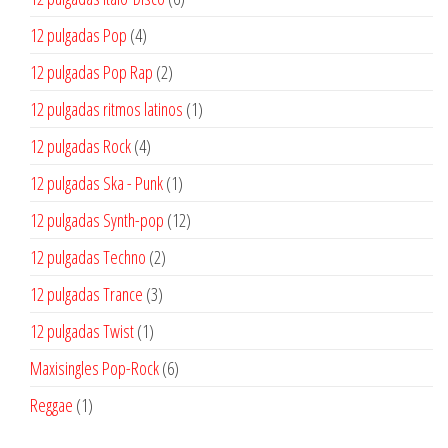
productos
4
12 pulgadas Pop
4
productos
2
12 pulgadas Pop Rap
2
productos
1
12 pulgadas ritmos latinos
1
producto
4
12 pulgadas Rock
4
productos
1
12 pulgadas Ska - Punk
1
producto
12
12 pulgadas Synth-pop
12
productos
2
12 pulgadas Techno
2
productos
3
12 pulgadas Trance
3
productos
1
12 pulgadas Twist
1
producto
6
Maxisingles Pop-Rock
6
productos
1
Reggae
1
producto